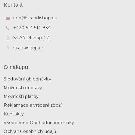
á
á
Kontakt
d
p
a
a
c
info
@
scandishop.cz
í
t
p
+420 514 514 834
í
r
SCANDIshop CZ
v
k
scandishop.cz
y
v
ý
p
O nákupu
i
s
Sledování objednávky
u
Možnosti dopravy
Možnosti platby
Reklamace a vrácení zboží
Kontakty
Všeobecné Obchodní podmínky
Ochrana osobních údajů