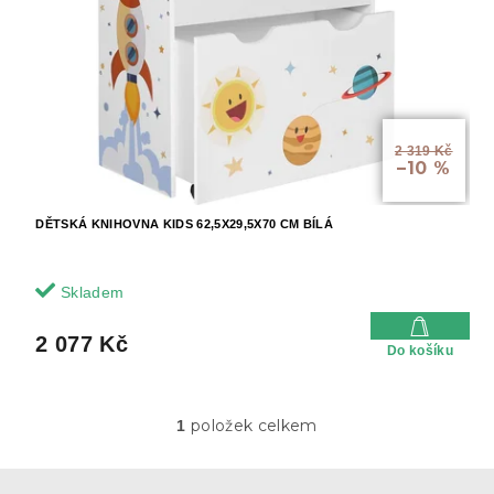
k
r
t
o
ů
d
u
k
t
2 319 Kč
ů
–10 %
DĚTSKÁ KNIHOVNA KIDS 62,5X29,5X70 CM BÍLÁ
Skladem
2 077 Kč
Do košíku
položek celkem
1
O
v
l
Z