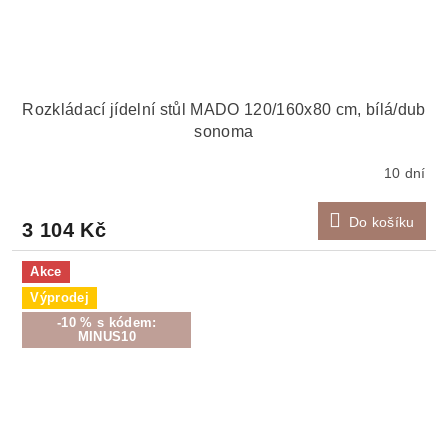
Rozkládací jídelní stůl MADO 120/160x80 cm, bílá/dub
sonoma
10 dní
Do košíku
3 104 Kč
Akce
Výprodej
-10 % s kódem:
MINUS10