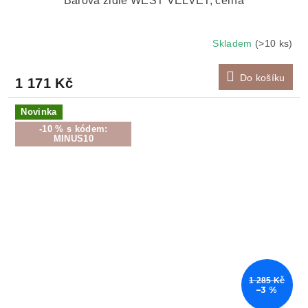
Barová židle WEST VELVET, černá
Skladem
(>10 ks)
Do košíku
1 171 Kč
Novinka
-10 % s kódem:
MINUS10
1 285 Kč
–3 %