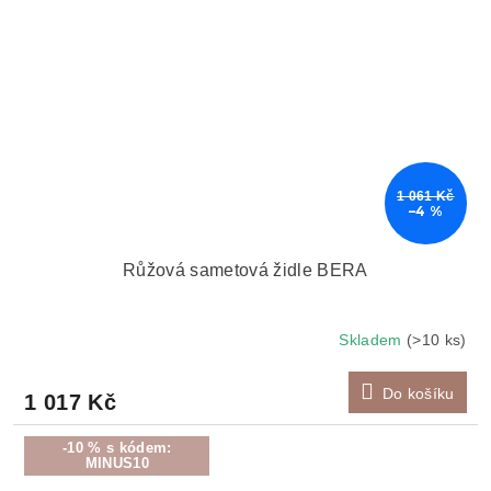
1 061 Kč
–4 %
Růžová sametová židle BERA
Skladem
(>10 ks)
Do košíku
1 017 Kč
-10 % s kódem:
MINUS10