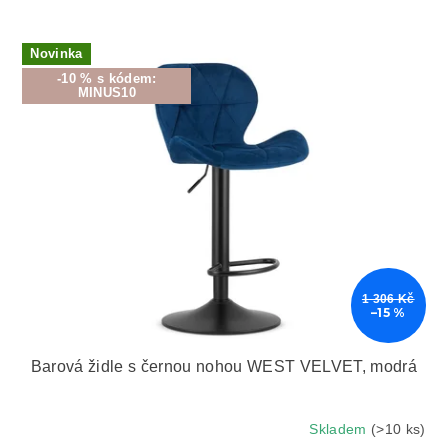
n
í
V
p
Novinka
ý
r
-10 % s kódem:
p
MINUS10
o
i
d
s
u
p
k
r
t
o
ů
d
u
k
t
1 306 Kč
ů
–15 %
Barová židle s černou nohou WEST VELVET, modrá
Skladem
(>10 ks)