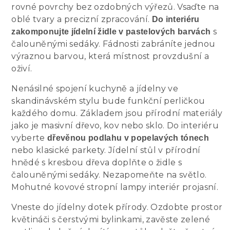
rovné povrchy bez ozdobných výřezů. Vsaďte na
oblé tvary a precizní zpracování.
Do interiéru
s
zakomponujte jídelní židle v pastelových barvách
čalouněnými sedáky. Fádnosti zabráníte jednou
výraznou barvou, která místnost provzdušní a
oživí.
Nenásilné spojení kuchyně a jídelny ve
skandinávském stylu bude funkční perličkou
každého domu. Základem jsou přírodní materiály
jako je masivní dřevo, kov nebo sklo. Do interiéru
vyberte
dřevěnou podlahu v popelavých tónech
nebo klasické parkety. Jídelní stůl v přírodní
hnědé s kresbou dřeva doplňte o židle s
čalouněnými sedáky. Nezapomeňte na světlo.
Mohutné kovové stropní lampy interiér projasní.
Vneste do jídelny dotek přírody. Ozdobte prostor
květináči s čerstvými bylinkami, zavěste zelené