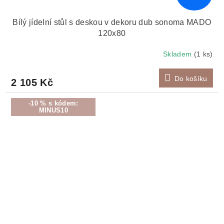
Bílý jídelní stůl s deskou v dekoru dub sonoma MADO
120x80
Skladem
(1 ks)
Do košíku
2 105 Kč
-10 % s kódem:
MINUS10