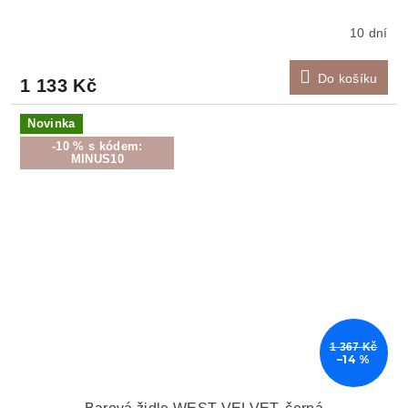
10 dní
Do košíku
1 133 Kč
Novinka
-10 % s kódem:
MINUS10
1 367 Kč
–14 %