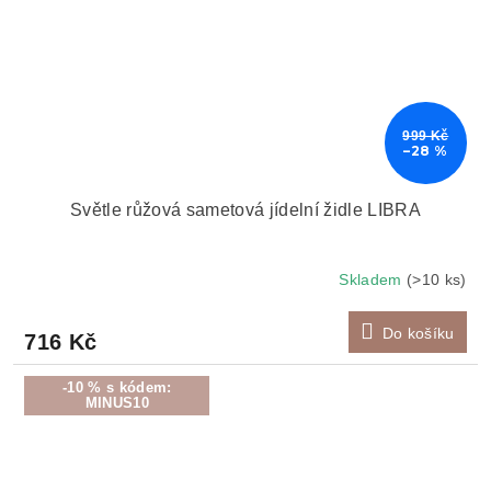
999 Kč
–28 %
Světle růžová sametová jídelní židle LIBRA
Skladem
(>10 ks)
Do košíku
716 Kč
-10 % s kódem:
MINUS10