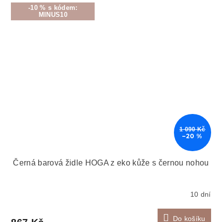
-10 % s kódem:
MINUS10
1 090 Kč
–20 %
Černá barová židle HOGA z eko kůže s černou nohou
10 dní
Do košíku