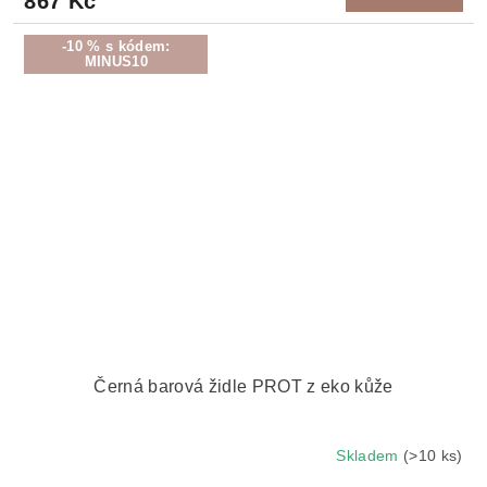
867 Kč
-10 % s kódem:
MINUS10
Černá barová židle PROT z eko kůže
Skladem
(>10 ks)