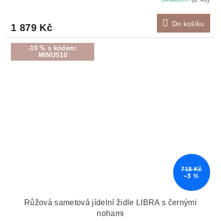
Do košíku
1 879 Kč
-10 % s kódem:
MINUS10
718 Kč
–3 %
Růžová sametová jídelní židle LIBRA s černými
nohami