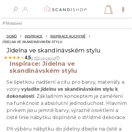
Přejít
na
NÁKUPN
obsah
KOŠÍK
Přihlášení
DOMŮ
/
INSPIRACE
/
INSPIRACE KUCHYNĚ
/
JÍDELNA VE SKANDINÁVSKÉM STYLU
Jídelna ve skandinávském stylu
★★★★★
★★★★★
4,5
z 155 recenzí
Inspirace: Jídelna ve
skandinávském stylu
Se špetkou nadšení a citu pro barvy, materiály a
vzory
vyladíte jídelnu ve skandinávském stylu k
. Základním konceptem je zaměření
dokonalosti
na funkčnost a absolutní jednoduchost. Hlavním
prvkem jsou jemné barvy, výrazné osvětlení a
čisté linie nábytku doplněné o střídmé dekorace.
Při výběru nábytku do jídelny dbejte na čisté a