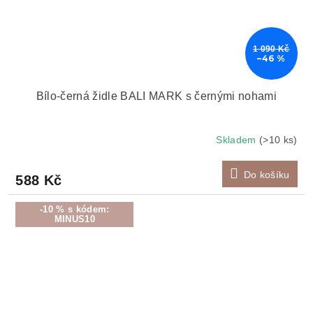
1 090 Kč
–46 %
Bílo-černá židle BALI MARK s černými nohami
Skladem
(>10 ks)
Do košíku
588 Kč
-10 % s kódem:
MINUS10