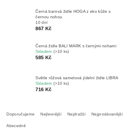
Černá barová židle HOGA z eko kůže s
černou nohou
10 dní
867 Kč
Černá židle BALI MARK s černými nohami
Skladem
(>10 ks)
585 Kč
Světle růžová sametová jídelní židle LIBRA
Skladem
(>10 ks)
716 Kč
Ř
a
Doporučujeme
Nejlevnější
Nejdražší
Nejprodávanější
z
Abecedně
e