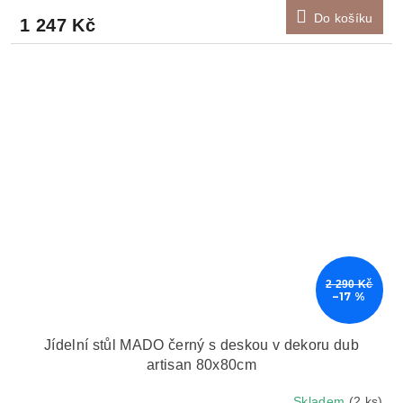
Do košíku
1 247 Kč
2 290 Kč
–17 %
Jídelní stůl MADO černý s deskou v dekoru dub
artisan 80x80cm
Skladem
(2 ks)