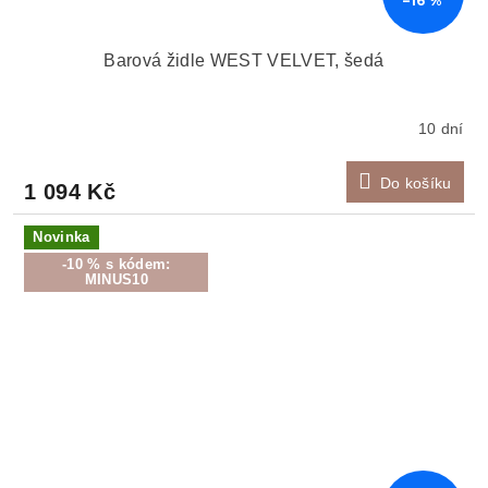
–16 %
Barová židle WEST VELVET, šedá
10 dní
Do košíku
1 094 Kč
Novinka
-10 % s kódem:
MINUS10