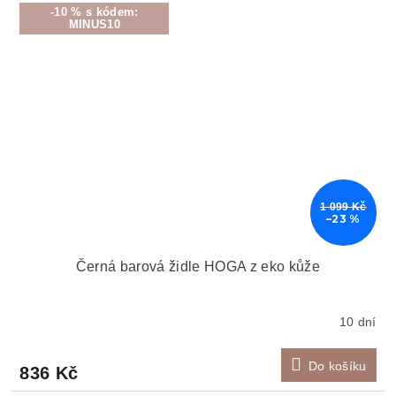
-10 % s kódem:
MINUS10
1 099 Kč
–23 %
Černá barová židle HOGA z eko kůže
10 dní
Do košíku
836 Kč