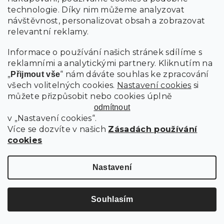
technologie. Díky nim můžeme analyzovat
839 Kč
návštěvnost, personalizovat obsah a zobrazovat
–30 %
relevantní reklamy.
Černá židle BALI MARK s černými nohami
Informace o používání našich stránek sdílíme s
reklamními a analytickými partnery. Kliknutím na
„
“ nám dáváte souhlas ke zpracování
Přijmout vše
Skladem
(>10 ks)
všech volitelných cookies.
Nastavení cookies
si
můžete přizpůsobit nebo cookies úplně
Do košíku
odmítnout
585 Kč
v „Nastavení cookies“.
Více se dozvíte v našich
Zásadách používání
cookies
Nastavení
Souhlasím