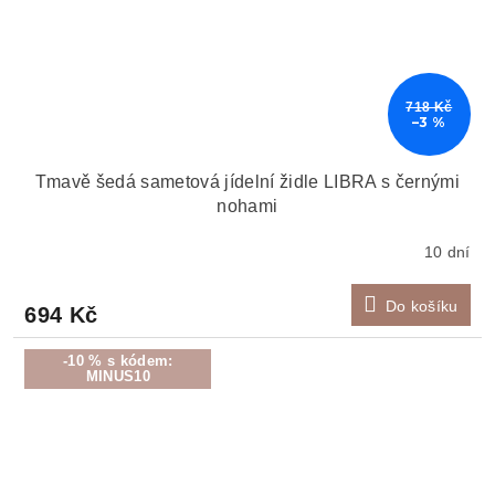
718 Kč
–3 %
Tmavě šedá sametová jídelní židle LIBRA s černými
nohami
10 dní
Do košíku
694 Kč
-10 % s kódem:
MINUS10