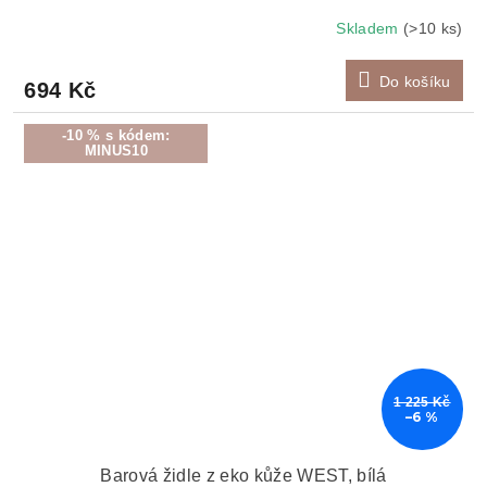
Skladem
(>10 ks)
Do košíku
694 Kč
-10 % s kódem:
MINUS10
1 225 Kč
–6 %
Barová židle z eko kůže WEST, bílá