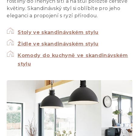
rostliny do lněných sítí a na stůl položte čerstvé
květiny. Skandinávský styl si oblíbíte pro jeho
eleganci a propojení s ryzí přírodou.
Stoly ve skandinávském stylu
Židle ve skandinávském stylu
Komody do kuchyně ve skandinávském
stylu