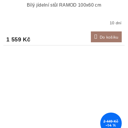
Bílý jídelní stůl RAMOD 100x60 cm
10 dní
Do košíku
1 559 Kč
2 449 Kč
–14 %