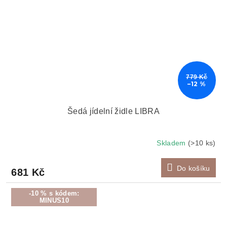
779 Kč
–12 %
Šedá jídelní židle LIBRA
Skladem
(>10 ks)
Do košíku
681 Kč
-10 % s kódem:
MINUS10