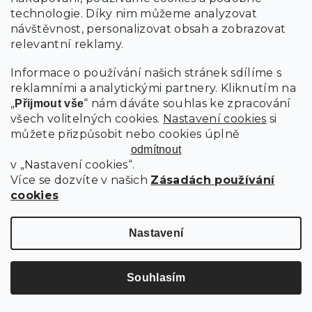
technologie. Díky nim můžeme analyzovat
návštěvnost, personalizovat obsah a zobrazovat
relevantní reklamy.
Informace o používání našich stránek sdílíme s
reklamními a analytickými partnery. Kliknutím na
„
“ nám dáváte souhlas ke zpracování
Přijmout vše
všech volitelných cookies.
Nastavení cookies
si
můžete přizpůsobit nebo cookies úplně
odmítnout
v „Nastavení cookies“.
Více se dozvíte v našich
Zásadách používání
cookies
SERVÍROVACÍ SET S MISKOU A PRKÉNKEM GUSTA
Nastavení
Skladem
154 Kč
Souhlasím
Do košíku