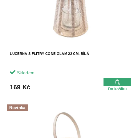
t
o
ů
d
u
k
t
ů
LUCERNA S FLITRY CONE GLAM 22 CM, BÍLÁ
Skladem
169 Kč
Do košíku
Novinka