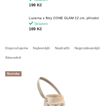
199 Kč
Lucerna s flitry CONE GLAM 22 cm, přírodní
Skladem
169 Kč
Ř
a
Doporučujeme
Nejlevnější
Nejdražší
Nejprodávanější
z
Abecedně
e
n
í
V
p
Novinka
ý
r
p
o
i
d
s
u
p
k
r