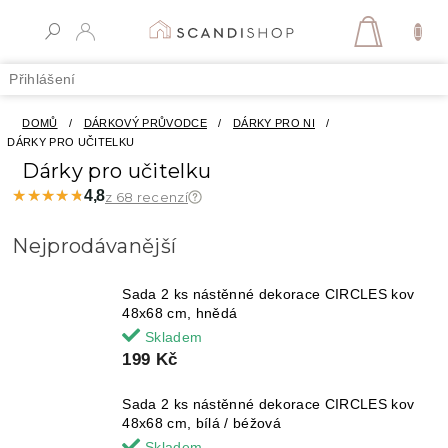
Přejít
na
NÁKUPN
obsah
KOŠÍK
Přihlášení
DOMŮ
/
DÁRKOVÝ PRŮVODCE
/
DÁRKY PRO NI
/
DÁRKY PRO UČITELKU
Dárky pro učitelku
★★★★★
★★★★★
4,8
z 68 recenzí
Nejprodávanější
Sada 2 ks nástěnné dekorace CIRCLES kov
48x68 cm, hnědá
Skladem
199 Kč
Sada 2 ks nástěnné dekorace CIRCLES kov
48x68 cm, bílá / béžová
Skladem