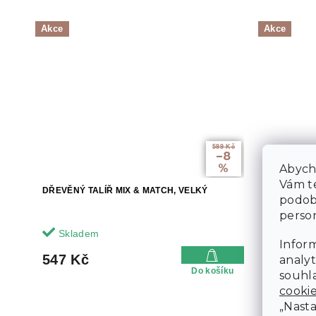
Akce
Akce
599 Kč
–8
%
Abycho
Vám te
DŘEVĚNÝ TALÍŘ MIX & MATCH, VELKÝ
ŠEDÝ BAM
podob
SOBIKON
person
Skladem
Sklade
Inform
547 Kč
1 077 
analyt
Do košíku
souhla
cooki
„Nasta