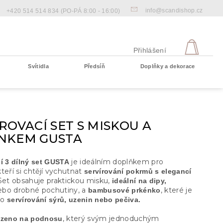
info@scandishop.cz
+420 514 514 834
(PO-PÁ 8:00 - 16:00)
NÁKU
KOŠÍ
Přihlášení
Svítidla
Předsíň
Doplňky a dekorace
Prázdný košík
ROVACÍ SET S MISKOU A
NKEM GUSTA
je ideálním doplňkem pro
í 3 dílný set GUSTA
teří si chtějí vychutnat
servírování pokrmů s elegancí
et obsahuje praktickou misku,
ideální na dipy,
bo drobné pochutiny, a
, které je
bambusové prkénko
ro
servírování sýrů, uzenin nebo pečiva.
, který svým jednoduchým
zeno na podnosu