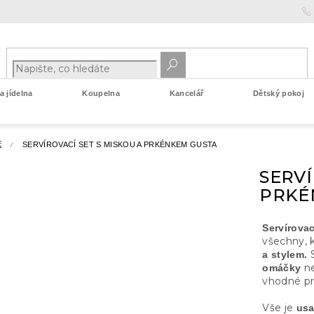
 jídelna
Koupelna
Kancelář
Dětský pokoj
E
SERVÍROVACÍ SET S MISKOU A PRKÉNKEM GUSTA
SERVÍ
PRKÉ
Servírovac
všechny, k
S
a stylem.
ne
omáčky
vhodné p
Vše je
usa