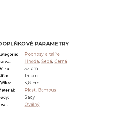
DOPLŇKOVÉ PARAMETRY
Podnosy a talíře
Kategorie
:
Hnědá
,
Šedá
,
Černá
Barva
:
32 cm
Délka
:
14 cm
Šířka
:
3,8 cm
Výška
:
Plast
,
Bambus
ateriál
:
Sady
Sady
:
Oválný
Tvar
: