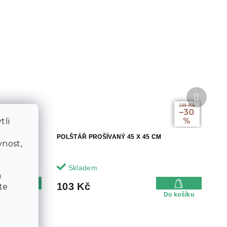
Další
produkt
149 Kč
–30
%
tli
a
Ý
POLŠTÁŘ PROŠÍVANÝ 45 X 45 CM
nost,
Skladem
a
103 Kč
te
Do košíku
Do košíku
v