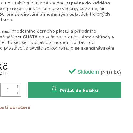
a neutrálními barvami snadno
zapadne do každého
et je nejen funkční, ale také vkusný, což z něj činí
lbu
i klidných
pro servírování při rodinných oslavách
 doma.
moderního černého plastu a přírodního
inaci
přináší
do vašeho interiéru
set GUSTA
dotek přírody a
Tento set se hodí jak do moderního, tak i do
ho prostředí, a skvěle se kombinuje
se skandinávským
Kč
Skladem
(>10 ks)
Přidat do košíku
sti doručení