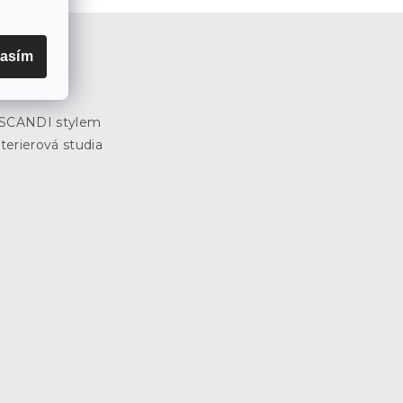
asím
e
3
e SCANDI stylem
terierová studia