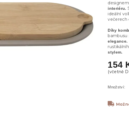
designem 
S
interiéru.
ideální vo
večerech
Díky komb
bambusu 
elegance.
rustikální
stylem.
154 
Možno