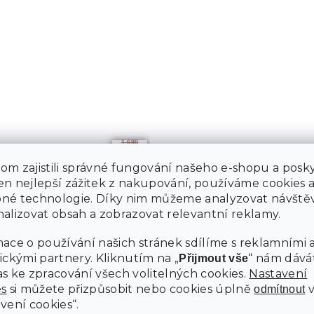
1 690
Kč
–36
m zajistili správné fungování našeho e-shopu a posky
%
n nejlepší zážitek z nakupování, používáme cookies 
BUSOVÝ KOŠ NA PRÁDLO
SADA 2 HÁČKŮ NA KOUPELNOV
né technologie. Díky nim můžeme analyzovat návštěv
RADIÁTOR SEZA, BÍLÉ
alizovat obsah a zobrazovat relevantní reklamy.
m
Skladem
ace o používání našich stránek sdílíme s reklamními 
Kč
31 Kč
ickými partnery. Kliknutím na „
“ nám dává
Přijmout vše
Do košíku
s ke zpracování všech volitelných cookies.
Nastavení
es
si můžete přizpůsobit nebo cookies úplně
odmítnout
vení cookies“.