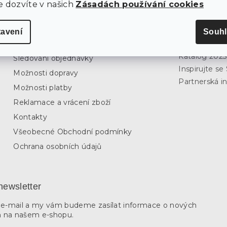
e dozvíte v našich
Zásadách používání cookies
tavení
Souhl
O nákupu
Inspirujte s
Katalog 202
Sledování objednávky
Inspirujte s
Možnosti dopravy
Partnerská in
Možnosti platby
Reklamace a vrácení zboží
Kontakty
Všeobecné Obchodní podmínky
Ochrana osobních údajů
newsletter
j e-mail a my vám budeme zasílat informace o nových
 na našem e-shopu.