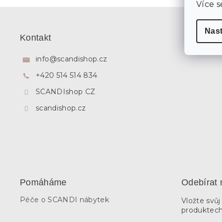
Více s
Z
á
Nas
p
Kontakt
a
t
info
@
scandishop.cz
í
+420 514 514 834
SCANDIshop CZ
scandishop.cz
Pomáháme
Odebírat 
Péče o SCANDI nábytek
Vložte svů
produktech