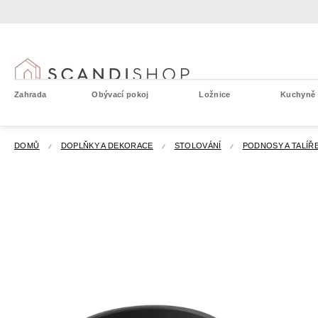
Přejít
na
obsah
Zahrada
Obývací pokoj
Ložnice
Kuchyně a
DOMŮ
DOPLŇKY A DEKORACE
STOLOVÁNÍ
PODNOSY A TALÍŘ