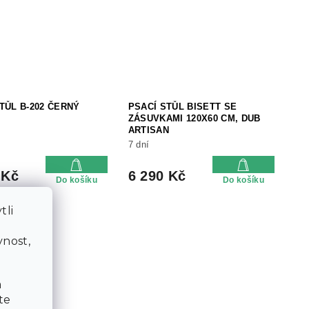
TŮL B-202 ČERNÝ
PSACÍ STŮL BISETT SE
ZÁSUVKAMI 120X60 CM, DUB
ARTISAN
7 dní
 Kč
6 290 Kč
Do košíku
Do košíku
tli
a
nost,
a
te