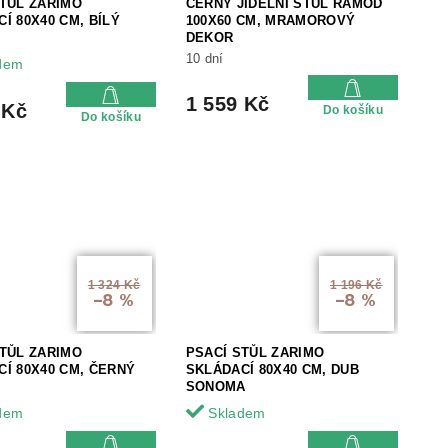
STŮL ZARIMO
ČERNÝ JÍDELNÍ STŮL RAMOD
Í 80X40 CM, BÍLÝ
100X60 CM, MRAMOROVÝ
DEKOR
10 dní
dem
1 559 Kč
 Kč
Do košíku
Do košíku
1 324 Kč
1 196 Kč
–8 %
–8 %
STŮL ZARIMO
PSACÍ STŮL ZARIMO
Í 80X40 CM, ČERNÝ
SKLÁDACÍ 80X40 CM, DUB
SONOMA
dem
Skladem