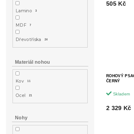
505 Kč
Lamino
3
MDF
7
Dřevotříska
24
Materiál nohou
ROHOVÝ PSAC
Kov
ČERNÝ
11
Skladem
Ocel
21
2 329 Kč
Nohy