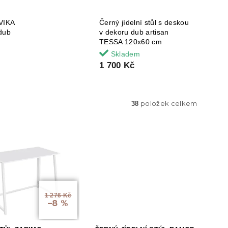
VIKA
Černý jídelní stůl s deskou
dub
v dekoru dub artisan
TESSA 120x60 cm
Skladem
1 700 Kč
položek celkem
38
1 276 Kč
–8 %