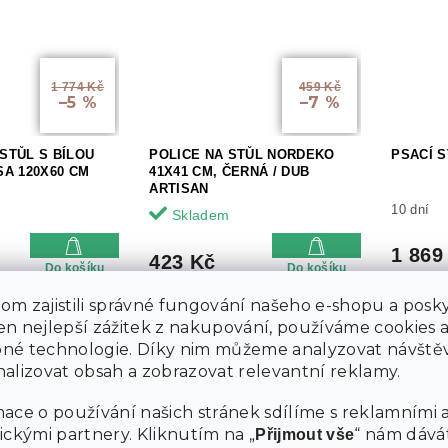
1 774 Kč
459 Kč
–5 %
–7 %
 STŮL S BÍLOU
POLICE NA STŮL NORDEKO
PSACÍ S
A 120X60 CM
41X41 CM, ČERNÁ / DUB
ARTISAN
10 dní
Skladem
1 869
423 Kč
Do košíku
Do košíku
m zajistili správné fungování našeho e-shopu a posky
n nejlepší zážitek z nakupování, používáme cookies 
né technologie. Díky nim můžeme analyzovat návštěv
alizovat obsah a zobrazovat relevantní reklamy.
ace o používání našich stránek sdílíme s reklamními 
ickými partnery. Kliknutím na „
“ nám dává
Přijmout vše
1 896 Kč