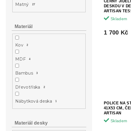
ČERNÝ JÍDEL
u
ů
Matný
27
DESKOU V D
k
ARTISAN TES
t
Skladem
ů
Materiál
1 700 Kč
Kov
2
MDF
4
Bambus
3
Dřevotříska
2
Nábytková deska
1
POLICE NA S
41X53 CM, ČE
ARTISAN
Skladem
Materiál desky