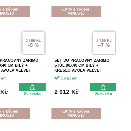
% s kódem:
-10 % s kódem:
INUS10
MINUS10
2 566 Kč
2 165 Kč
–5 %
–7 %
 PRACOVNY ZARIMO
SET DO PRACOVNY ZARIMO
X40 CM BÍLÝ +
STŮL 80X40 CM BÍLÝ +
 AVOLA VELVET
KŘESLO AVOLA VELVET
 MODRÉ
VÍNOVÉ
dem
Skladem
 Kč
2 012 Kč
Do košíku
Do košíku
% s kódem:
-10 % s kódem:
INUS10
MINUS10