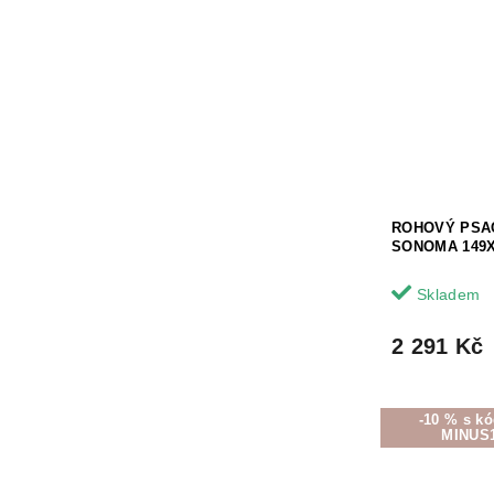
ROHOVÝ PSAC
SONOMA 149
Skladem
2 291 Kč
-10 % s k
MINUS