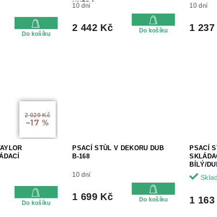
HNĚDÁ
10 dní
10 dní
2 442 Kč
1 237
Do košíku
Do košíku
2 029 Kč
–17 %
TAYLOR
PSACÍ STŮL V DEKORU DUB
PSACÍ 
ÁDACÍ
B-168
SKLÁDAC
BÍLÝ/D
10 dní
Skla
1 699 Kč
1 163
Do košíku
Do košíku