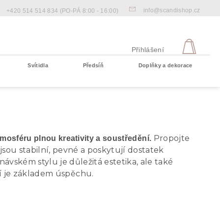
info@scandishop.cz
+420 514 514 834
(PO-PÁ 8:00 - 16:00)
NÁKU
KOŠÍ
Přihlášení
Svítidla
Předsíň
Doplňky a dekorace
Prázdný košík
Propojte
tmosféru plnou kreativity a soustředění.
jsou stabilní, pevné a poskytují dostatek
ávském stylu je důležitá estetika, ale také
 je základem úspěchu.