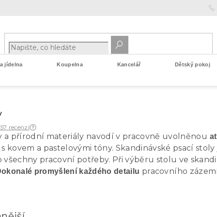
 jídelna
Koupelna
Kancelář
Dětský pokoj
y
 57 recenzí
 a přírodní materiály navodí v pracovně uvolněnou
a
 s kovem a pastelovými tóny. Skandinávské psací stoly 
 všechny pracovní potřeby. Při výběru stolu ve skandin
pracovního zázemí
okonalé promyšlení každého detailu
nější