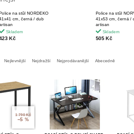
Police na stůl NORDEKO
Police na stůl NOR
41x41 cm, černá / dub
41x53 cm, černá / 
artisan
artisan
Skladem
Skladem
423 Kč
505 Kč
Nejlevnější
Nejdražší
Nejprodávanější
Abecedně
1 790 Kč
–5 %