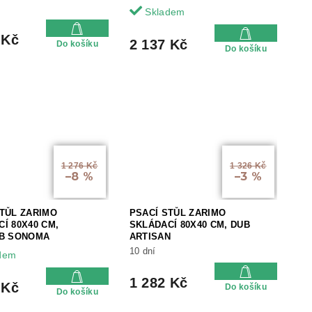
Skladem
 Kč
2 137 Kč
Do košíku
Do košíku
1 276 Kč
1 326 Kč
–8 %
–3 %
STŮL ZARIMO
PSACÍ STŮL ZARIMO
Í 80X40 CM,
SKLÁDACÍ 80X40 CM, DUB
UB SONOMA
ARTISAN
10 dní
dem
1 282 Kč
 Kč
Do košíku
Do košíku