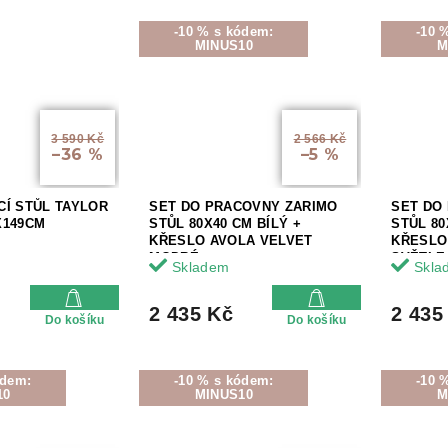
-10 % s kódem:
-10 
MINUS10
M
3 590 Kč
2 566 Kč
–36 %
–5 %
Í STŮL TAYLOR
SET DO PRACOVNY ZARIMO
SET DO
X149CM
STŮL 80X40 CM BÍLÝ +
STŮL 80
KŘESLO AVOLA VELVET
KŘESLO
MODRÉ
SVĚTLE
Skladem
Skla
2 435 Kč
2 435
Do košíku
Do košíku
ódem:
-10 % s kódem:
-10 
10
MINUS10
M