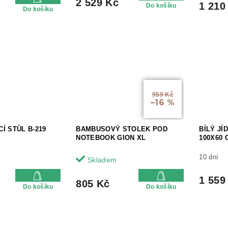
2 529 Kč
1 210
Do košíku
Do košíku
959 Kč
–16 %
Í STŮL B-219
BAMBUSOVÝ STOLEK POD
BÍLÝ JÍ
NOTEBOOK GION XL
100X60 
10 dní
Skladem
1 559
805 Kč
Do košíku
Do košíku