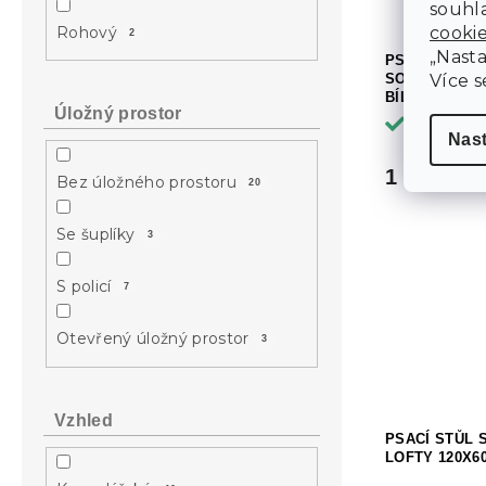
souhla
Rohový
cooki
2
„Nasta
PSACÍ STŮL M
Více s
SONOMA S R
BÍLÝMI NOHA
Úložný prostor
Skladem
Nas
1 783 Kč
Bez úložného prostoru
20
Se šuplíky
3
S policí
7
Otevřený úložný prostor
3
Vzhled
PSACÍ STŮL 
LOFTY 120X6