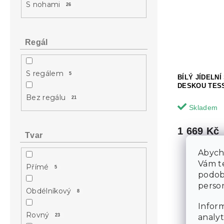
S nohami
26
Regál
S regálem
5
BÍLÝ JÍDELNÍ
DESKOU TESS
Bez regálu
21
Skladem
1 669 Kč
Tvar
Abycho
Vám te
Přímé
5
podob
person
Obdélníkový
8
Inform
Rovný
23
analyt