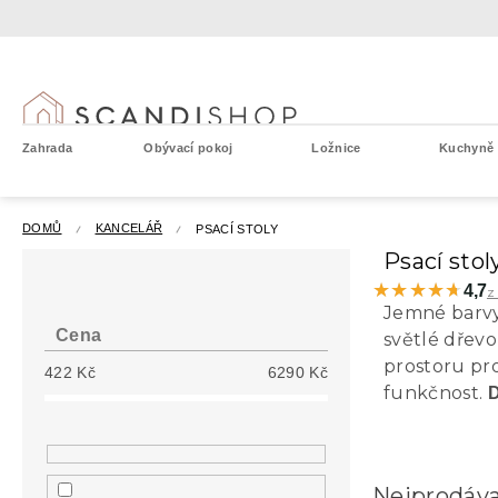
Přejít
na
obsah
Zahrada
Obývací pokoj
Ložnice
Kuchyně a
DOMŮ
KANCELÁŘ
PSACÍ STOLY
P
Psací stol
o
★★★★★
★★★★★
4,7
z
s
Jemné barvy
t
Cena
světlé dřevo
r
prostoru pro
422
Kč
6290
Kč
a
funkčnost.
D
n
n
í
p
Nejprodáva