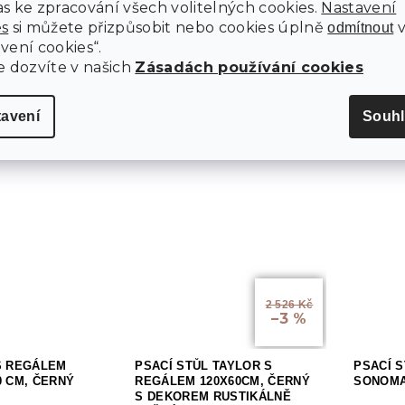
–5 %
s ke zpracování všech volitelných cookies.
Nastavení
es
si můžete přizpůsobit nebo cookies úplně
odmítnout
vení cookies“.
AX 4.0
PSACÍ STŮL NEVY 120X60
PSACÍ 
e dozvíte v našich
Zásadách používání cookies
EGÁLEM A
CM, BÍLÝ
DEKORU
MI 120X44 CM
3 týdny
10 dní
tavení
Souhl
2 419 Kč
1 759
Do košíku
Do košíku
2 526 Kč
–3 %
S REGÁLEM
PSACÍ STŮL TAYLOR S
PSACÍ 
0 CM, ČERNÝ
REGÁLEM 120X60CM, ČERNÝ
SONOMA
S DEKOREM RUSTIKÁLNĚ