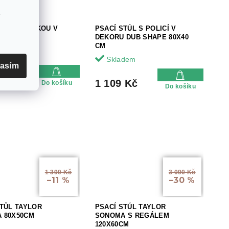
v
STŮL S DESKOU V
PSACÍ STŮL S POLICÍ V
 DUB B-027
DEKORU DUB SHAPE 80X40
CM
Skladem
asím
 Kč
1 109 Kč
Do košíku
Do košíku
1 390 Kč
3 090 Kč
–11 %
–30 %
STŮL TAYLOR
PSACÍ STŮL TAYLOR
 80X50CM
SONOMA S REGÁLEM
120X60CM