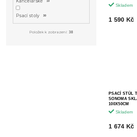
Kancelářské
10
Skladem
Psací stoly
30
1 590 Kč
Položek k zobrazení:
38
PSACÍ STŮL 
SONOMA SKL
100X50CM
Skladem
1 674 Kč