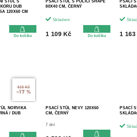
NÍ STŮL S
PSACÍ STŮL S POLICÍ SHAPE
PSACÍ 
EKORU DUB
80X40 CM, ČERNÝ
SKLÁDAC
SA 120X60 CM
Skladem
Skla
1 109 Kč
1 163
Do košíku
Do košíku
615 Kč
–17 %
TŮL NORVIKA
PSACÍ STŮL NEVY 120X60
PSACÍ 
RNÁ / DUB
CM, ČERNÝ
SKLÁDAC
7 dní
Skla