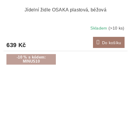
Jídelní židle OSAKA plastová, béžová
Skladem
(>10 ks)
Do košíku
639 Kč
-10 % s kódem:
MINUS10