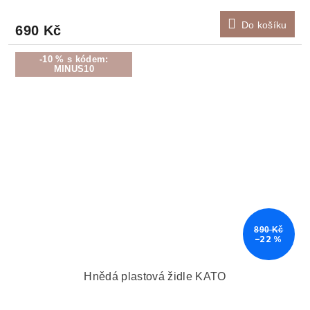
Do košíku
690 Kč
-10 % s kódem:
MINUS10
890 Kč
–22 %
Hnědá plastová židle KATO