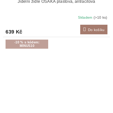
Jídelní židle OSAKA plastová, antracitová
Skladem
(>10 ks)
Do košíku
639 Kč
-10 % s kódem:
MINUS10