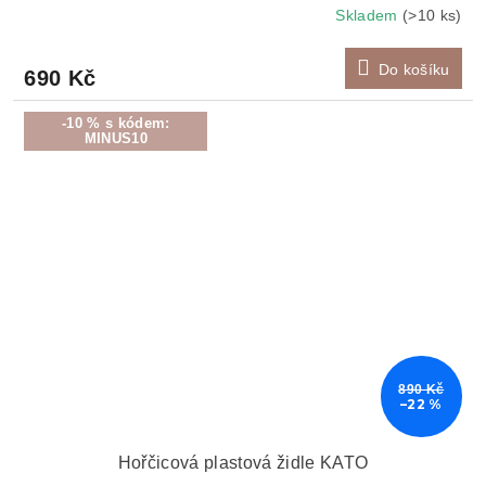
Skladem
(>10 ks)
Do košíku
690 Kč
-10 % s kódem:
MINUS10
890 Kč
–22 %
Hořčicová plastová židle KATO