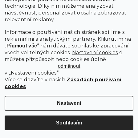
technologie. Díky nim můžeme analyzovat
návštěvnost, personalizovat obsah a zobrazovat
relevantní reklamy.
Informace o používání našich stránek sdílíme s
reklamními a analytickými partnery. Kliknutím na
„
“ nám dáváte souhlas ke zpracování
Přijmout vše
všech volitelných cookies.
Nastavení cookies
si
můžete přizpůsobit nebo cookies úplně
odmítnout
v „Nastavení cookies“.
Více se dozvíte v našich
Zásadách používání
Plastová židle TREGO, antracitová
cookies
Nastavení
Skladem
(3 ks)
Do košíku
679 Kč
Souhlasím
-10 % s kódem: