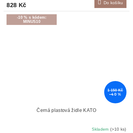
Do košíku
828 Kč
-10 % s kódem:
MINUS10
1 150 Kč
–40 %
Černá plastová židle KATO
Skladem
(>10 ks)