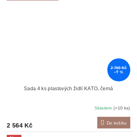
2 760 Kč
–7 %
Sada 4 ks plastových židlí KATO, černá
Skladem
(>10 ks)
Do košíku
2 564 Kč