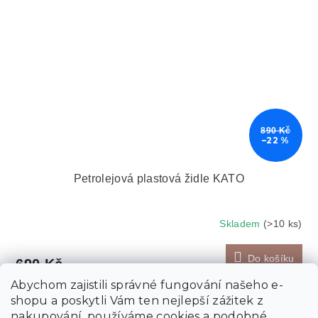
890 Kč
–22 %
Petrolejová plastová židle KATO
Skladem
(>10 ks)
Do košíku
690 Kč
Abychom zajistili správné fungování našeho e-
-10 % s kódem:
shopu a poskytli Vám ten nejlepší zážitek z
MINUS10
nakupování, používáme cookies a podobné