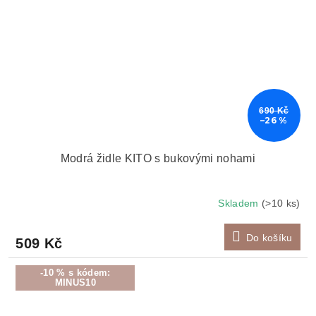
690 Kč
–26 %
Modrá židle KITO s bukovými nohami
Skladem
(>10 ks)
Do košíku
509 Kč
-10 % s kódem:
MINUS10