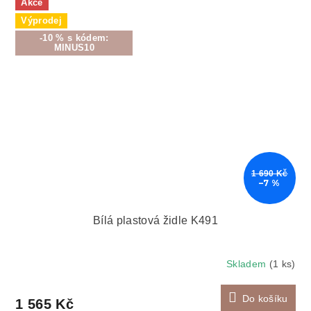
Akce
Výprodej
-10 % s kódem:
MINUS10
1 690 Kč
–7 %
Bílá plastová židle K491
Skladem
(1 ks)
Do košíku
1 565 Kč