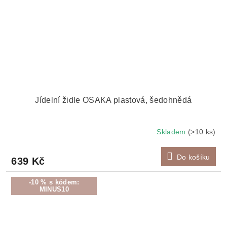
Jídelní židle OSAKA plastová, šedohnědá
Skladem
(>10 ks)
Do košíku
639 Kč
-10 % s kódem:
MINUS10