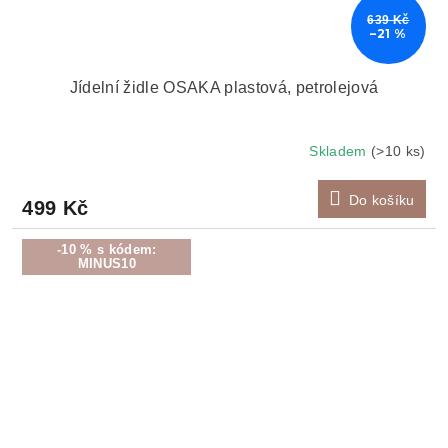
639 Kč
–21 %
Jídelní židle OSAKA plastová, petrolejová
Skladem
(>10 ks)
Do košíku
499 Kč
-10 % s kódem:
MINUS10