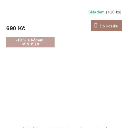
Skladem
(>10 ks)
Do košíku
690 Kč
-10 % s kódem:
MINUS10