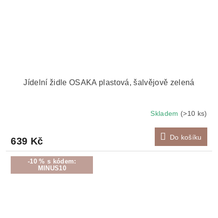
Jídelní židle OSAKA plastová, šalvějově zelená
Skladem
(>10 ks)
Do košíku
639 Kč
-10 % s kódem:
MINUS10