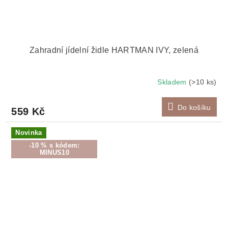
Zahradní jídelní židle HARTMAN IVY, zelená
Skladem
(>10 ks)
Do košíku
559 Kč
Novinka
-10 % s kódem:
MINUS10