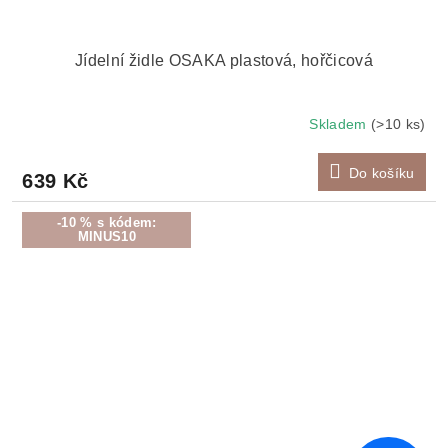
Jídelní židle OSAKA plastová, hořčicová
Skladem
(>10 ks)
Do košíku
639 Kč
-10 % s kódem:
MINUS10