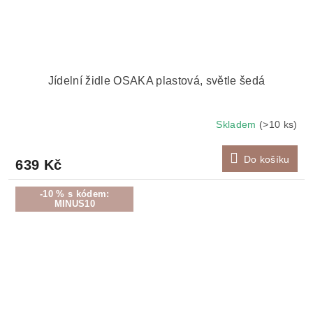
Jídelní židle OSAKA plastová, světle šedá
Skladem
(>10 ks)
Do košíku
639 Kč
-10 % s kódem:
MINUS10