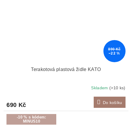
890 Kč
–22 %
Terakotová plastová židle KATO
Skladem
(>10 ks)
Do košíku
690 Kč
-10 % s kódem:
MINUS10