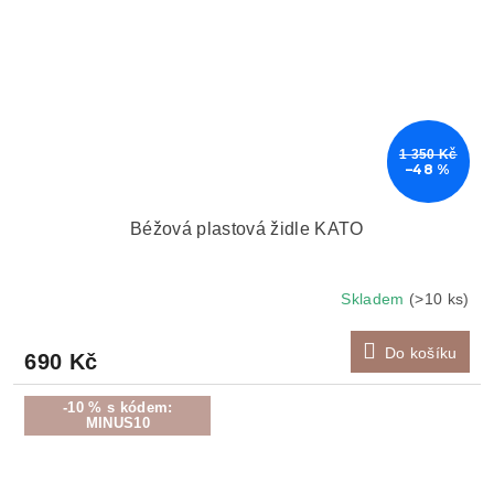
1 350 Kč
–48 %
Béžová plastová židle KATO
Skladem
(>10 ks)
Do košíku
690 Kč
-10 % s kódem:
MINUS10