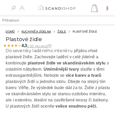
Přejít
na
NÁKUPN
obsah
KOŠÍK
Přihlášení
DOMŮ
/
KUCHYNĚ A JÍDELNA
/
ŽIDLE
/
PLASTOVÉ ŽIDLE
Plastové židle
★★★★★
★★★★★
4,3
z 50 recenzí
Do seversky laděného interiéru
přijdou vhod
plastové židle. Zachovejte ladění v celé jídelně a
kombinujte
plastové židle ve skandinávském stylu
s
ostatním nábytkem.
Umírněnější tvary
slaďte s těmi
extravagantnějšími. Nebojte se
více barev a tvarů
plastových židlí u jednoho stolu. Dbejte na stejný tón
barev. Věřte, že výsledek bude stát za to. Židle z plastu
ve skandinávském stylu se stanou ozdobou interiéru,
ale i exteriéru. Ideální na zastřešené terasy či balkony.
U plastových židlí oceníte
velice snadnou péči.