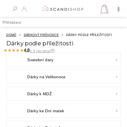
Přejít
na
NÁKUPN
obsah
KOŠÍK
Přihlášení
DOMŮ
/
DÁRKOVÝ PRŮVODCE
/
DÁRKY PODLE PŘÍLEŽITOSTI
Dárky podle příležitosti
★★★★★
★★★★★
4,8
z 11 recenzí
Svatební dary
Dárky na Velikonoce
Dárky k MDŽ
Dárky ke Dni matek