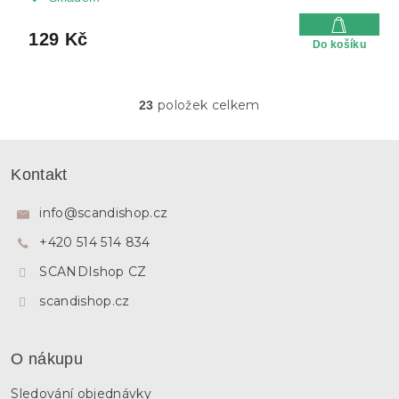
129 Kč
Do košíku
položek celkem
23
O
v
l
Z
á
á
Kontakt
d
p
a
a
c
info
@
scandishop.cz
í
t
p
+420 514 514 834
í
r
SCANDIshop CZ
v
k
scandishop.cz
y
v
ý
p
O nákupu
i
s
Sledování objednávky