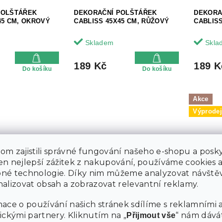
POLŠTÁŘEK
DEKORAČNÍ POLŠTÁŘEK
DEKORA
45 CM, OKROVÝ
CABLISS 45X45 CM, RŮŽOVÝ
CABLISS
Skladem
Skla
189 Kč
189 K
Do košíku
Do košíku
Akce
Výprode
m zajistili správné fungování našeho e-shopu a posky
n nejlepší zážitek z nakupování, používáme cookies 
né technologie. Díky nim můžeme analyzovat návštěv
alizovat obsah a zobrazovat relevantní reklamy.
POLŠTÁŘEK
DEKORAČNÍ POLŠTÁŘEK
DEKORA
 CM, ZELENÝ
MAXIMEA 45X45 CM,
MELANIE
OLIVOVĚ ZELENÝ
ace o používání našich stránek sdílíme s reklamními 
ickými partnery. Kliknutím na „
“ nám dává
Přijmout vše
Skladem
Skla