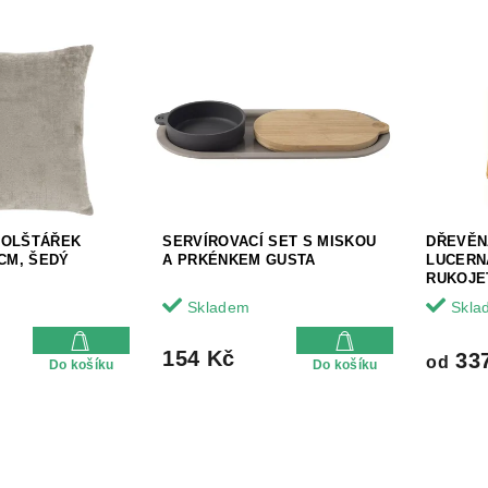
POLŠTÁŘEK
SERVÍROVACÍ SET S MISKOU
DŘEVĚN
 CM, ŠEDÝ
A PRKÉNKEM GUSTA
LUCERN
RUKOJET
Skladem
Skla
154 Kč
33
od
Do košíku
Do košíku