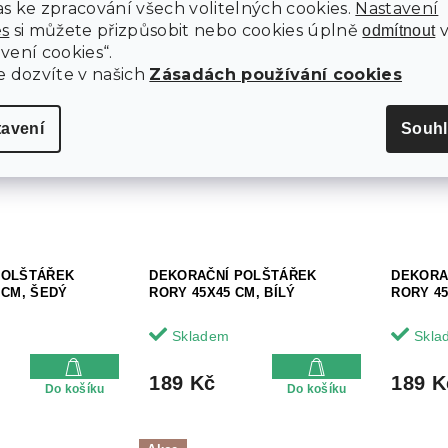
s ke zpracování všech volitelných cookies.
Nastavení
es
si můžete přizpůsobit nebo cookies úplně
odmítnout
189 Kč
177 K
Do košíku
Do košíku
vení cookies“.
e dozvíte v našich
Zásadách používání cookies
tavení
Souhl
POLŠTÁŘEK
DEKORAČNÍ POLŠTÁŘEK
DEKORA
 CM, ŠEDÝ
RORY 45X45 CM, BÍLÝ
RORY 4
Skladem
Skla
189 Kč
189 K
Do košíku
Do košíku