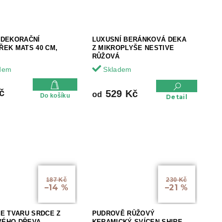
 DEKORAČNÍ
LUXUSNÍ BERÁNKOVÁ DEKA
ŘEK MATS 40 CM,
Z MIKROPLYŠE NESTIVE
RŮŽOVÁ
dem
Skladem
č
529 Kč
od
Do košíku
Detail
187 Kč
230 Kč
–14 %
–21 %
VE TVARU SRDCE Z
PUDROVĚ RŮŽOVÝ
ÉHO DŘEVA
KERAMICKÝ SVÍCEN SHIRE