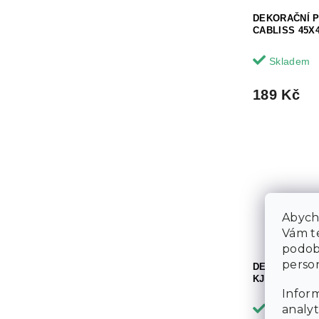
DEKORAČNÍ 
CABLISS 45X
Skladem
189 Kč
Abycho
Vám te
podob
person
DEKORAČNÍ 
KJELD 45X45
Inform
analyt
Skladem