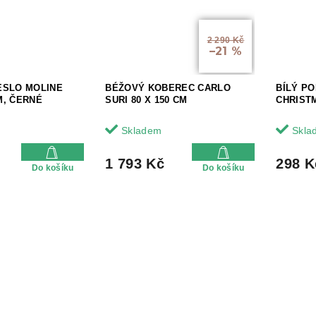
2 290 Kč
–21 %
ESLO MOLINE
BÉŽOVÝ KOBEREC CARLO
BÍLÝ P
M, ČERNÉ
SURI 80 X 150 CM
CHRIST
Skladem
Skla
1 793 Kč
298 K
Do košíku
Do košíku