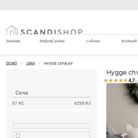
Přejít
na
obsah
Zahrada
Obývací pokoj
Ložnice
Kuchyně a
DOMŮ
ZIMA
HYGGE CHVILKY
P
Hygge chv
o
★★★★★
★★★★★
4,7
z
s
t
Cena
r
57
Kč
4299
Kč
a
n
n
í
p