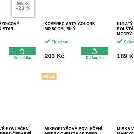
565 Kč
–22 %
ĚZDICOVÝ
KOBEREC ARTY COLORS
KULATÝ
D STAR
50X80 CM, BÍLÝ
POLŠTÁ
MODRÝ
Skladem
Skla
203 Kč
189 K
Do košíku
Do košíku
Hřeje
VÉ POVLEČENÍ
MIKROPLYŠOVÉ POVLEČENÍ
MISKA 
TREES ČERVENÉ
MERRY CHRISTMAS DEER
MANGOV