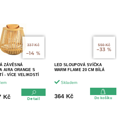
od
337 Kč
550 Kč
až
–33 %
–14 %
Á ZÁVĚSNÁ
LED SLOUPOVÁ SVÍČKA
A AIRA ORANGE S
WARM FLAME 20 CM BÍLÁ
Í - VÍCE VELIKOSTÍ
dem
Skladem
364 Kč
7 Kč
Do košíku
Detail