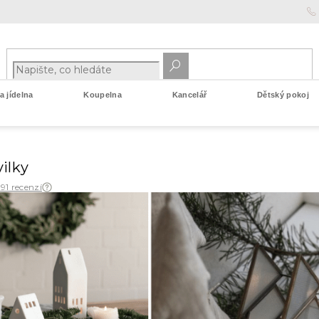
 jídelna
Koupelna
Kancelář
Dětský pokoj
ilky
 91 recenzí