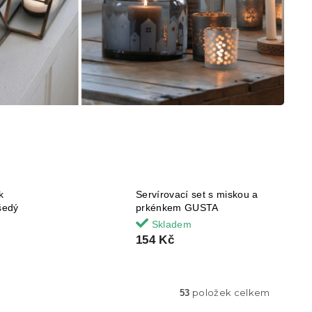
k
Servírovací set s miskou a
šedý
prkénkem GUSTA
Skladem
154 Kč
položek celkem
53