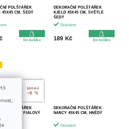
ČNÍ POLŠTÁŘEK
DEKORAČNÍ POLŠTÁŘEK
 45X45 CM, ŠEDÝ
KJELD 45X45 CM, SVĚTLE
ŠEDÝ
dem
Skladem
č
189 Kč
Do košíku
Do košíku
j
tli
189 Kč
–6 %
a
nost,
ČNÍ POLŠTÁŘEK
DEKORAČNÍ POLŠTÁŘEK
 45X45 CM, FIALOVÝ
NANCY 45X45 CM, HNĚDÝ
a
te
dem
Skladem