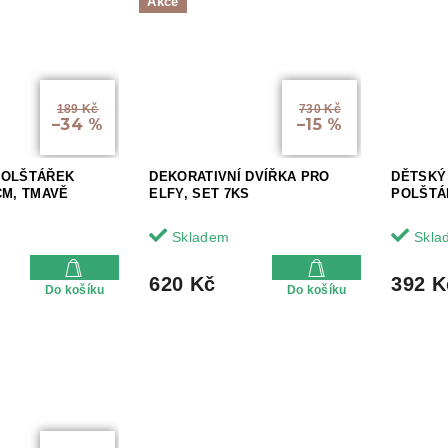
Akce
189 Kč
730 Kč
–34 %
–15 %
POLŠTÁŘEK
DEKORATIVNÍ DVÍŘKA PRO
DĚTSKÝ
CM, TMAVĚ
ELFY, SET 7KS
POLŠTÁ
Skladem
Skla
620 Kč
392 K
Do košíku
Do košíku