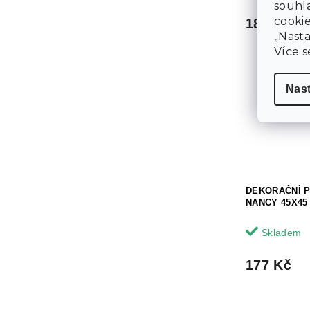
souhla
cooki
189 Kč
„Nasta
Více s
Nas
DEKORAČNÍ 
NANCY 45X45
Skladem
177 Kč