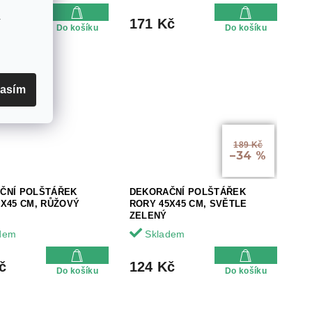
v
č
171 Kč
Do košíku
Do košíku
asím
189 Kč
–34 %
ČNÍ POLŠTÁŘEK
DEKORAČNÍ POLŠTÁŘEK
5X45 CM, RŮŽOVÝ
RORY 45X45 CM, SVĚTLE
ZELENÝ
dem
Skladem
č
124 Kč
Do košíku
Do košíku