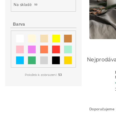
a
Na skladě
53
n
e
l
Barva
Nejprodáva
Položek k zobrazení:
53
Ř
a
Doporučujeme
z