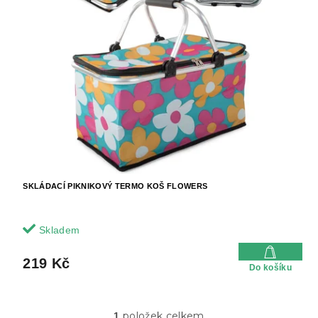
o
i
d
s
u
p
k
r
t
o
ů
d
u
k
t
ů
SKLÁDACÍ PIKNIKOVÝ TERMO KOŠ FLOWERS
Skladem
219 Kč
Do košíku
položek celkem
1