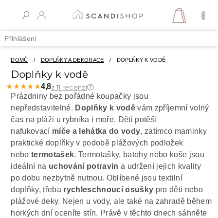
Přejít
na
NÁKUPN
obsah
KOŠÍK
Přihlášení
DOMŮ
/
DOPLŇKY A DEKORACE
/
DOPLŇKY K VODĚ
Doplňky k vodě
★★★★★
★★★★★
4,8
z 11 recenzí
Prázdniny bez pořádné koupačky jsou
nepředstavitelné.
Doplňky k vodě
vám zpříjemní volný
čas na pláži u rybníka i moře. Děti potěší
nafukovací
míče a lehátka do vody
, zatímco maminky
praktické doplňky v podobě plážových podložek
nebo
termotašek
. Termotašky, batohy nebo koše jsou
ideální na
uchování potravin
a udržení jejich kvality
po dobu nezbytně nutnou. Oblíbené jsou textilní
doplňky, třeba
rychleschnoucí osušky
pro děti nebo
plážové deky. Nejen u vody, ale také na zahradě během
horkých dní oceníte stín. Právě v těchto dnech sáhněte