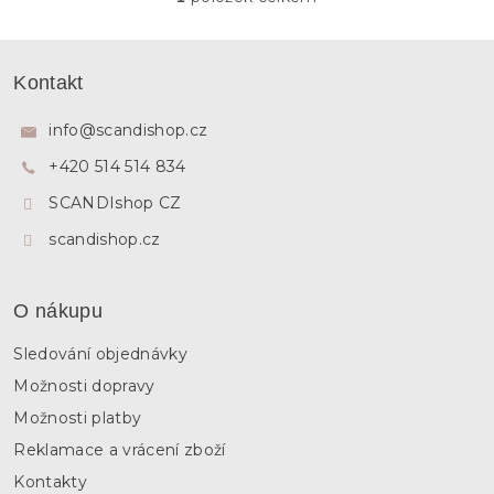
O
v
l
Z
á
á
Kontakt
d
p
a
a
c
info
@
scandishop.cz
í
t
p
+420 514 514 834
í
r
SCANDIshop CZ
v
k
scandishop.cz
y
v
ý
p
O nákupu
i
s
Sledování objednávky
u
Možnosti dopravy
Možnosti platby
Reklamace a vrácení zboží
Kontakty