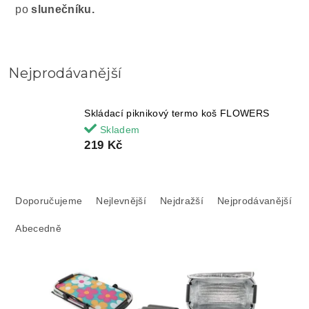
po
slunečníku.
Nejprodávanější
Skládací piknikový termo koš FLOWERS
Skladem
219 Kč
Ř
a
Doporučujeme
Nejlevnější
Nejdražší
Nejprodávanější
z
Abecedně
e
n
í
V
p
ý
r
p