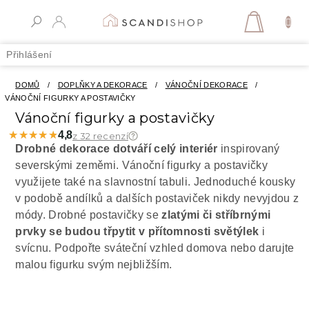
Přejít
na
NÁKUPN
obsah
KOŠÍK
Přihlášení
DOMŮ
/
DOPLŇKY A DEKORACE
/
VÁNOČNÍ DEKORACE
/
VÁNOČNÍ FIGURKY A POSTAVIČKY
Vánoční figurky a postavičky
★★★★★
★★★★★
4,8
z 32 recenzí
Drobné dekorace dotváří celý interiér
inspirovaný
severskými zeměmi. Vánoční figurky a postavičky
využijete také na slavnostní tabuli. Jednoduché kousky
v podobě andílků a dalších postaviček nikdy nevyjdou z
módy. Drobné postavičky se
zlatými či stříbrnými
prvky se budou třpytit v přítomnosti světýlek
i
svícnu. Podpořte sváteční vzhled domova nebo darujte
malou figurku svým nejbližším.