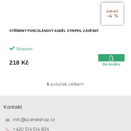
229 Kč
–4 %
STŘÍBRNÝ PORCELÁNOVÝ ANDĚL STRIPES, ZÁVĚSNÝ
Skladem
218 Kč
Do košíku
položek celkem
5
O
v
l
Z
á
á
Kontakt
d
p
a
a
c
info
@
scandishop.cz
í
t
p
+420 514 514 834
í