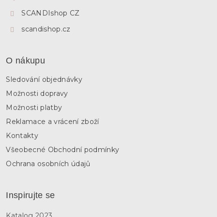
r
SCANDIshop CZ
v
k
scandishop.cz
y
v
ý
p
O nákupu
i
s
Sledování objednávky
u
Možnosti dopravy
Možnosti platby
Reklamace a vrácení zboží
Kontakty
Všeobecné Obchodní podmínky
Ochrana osobních údajů
Inspirujte se
Katalog 2023