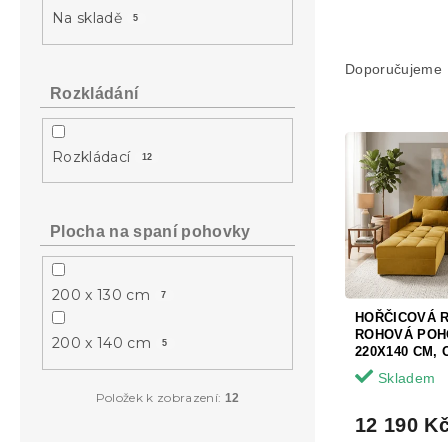
a
Na skladě
5
n
Ř
e
a
l
Doporučujeme
z
Rozkládání
e
V
n
ý
í
Rozkládací
12
p
p
i
r
s
o
Plocha na spaní pohovky
p
d
r
u
o
k
200 x 130 cm
7
d
t
HOŘČICOVÁ 
u
ů
ROHOVÁ POH
200 x 140 cm
5
k
220X140 CM,
t
Skladem
ů
Položek k zobrazení:
12
12 190 K