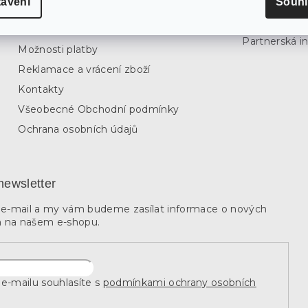
tavení
Souhl
Katalog 202
r
Sledování objednávky
v
Inspirujte s
Možnosti dopravy
k
Partnerská in
y
Možnosti platby
v
Reklamace a vrácení zboží
ý
p
Kontakty
i
s
Všeobecné Obchodní podmínky
u
Ochrana osobních údajů
newsletter
j e-mail a my vám budeme zasílat informace o nových
 na našem e-shopu.
e-mailu souhlasíte s
podmínkami ochrany osobních