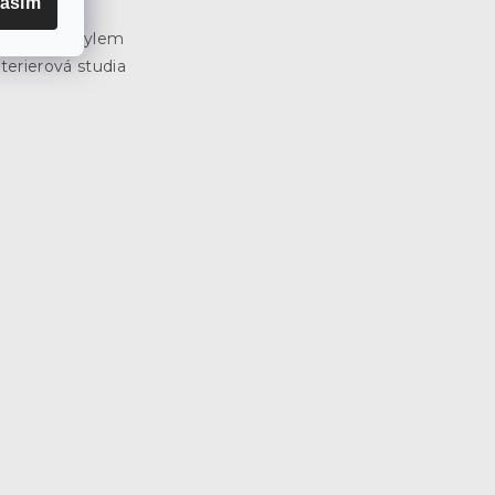
asím
3
e SCANDI stylem
terierová studia