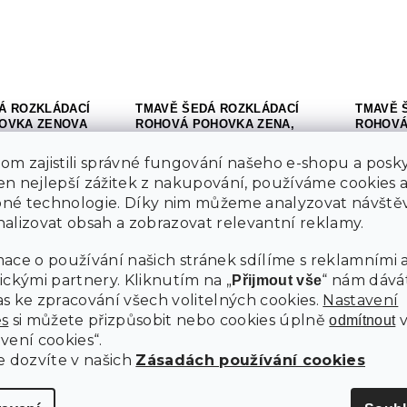
Á ROZKLÁDACÍ
TMAVĚ ŠEDÁ ROZKLÁDACÍ
TMAVĚ 
OVKA ZENOVA
ROHOVÁ POHOVKA ZENA,
ROHOVÁ
 OBOUSTRANNÁ
OBOUSTRANNÁ
220X14
PAROS 
14 dní
m zajistili správné fungování našeho e-shopu a posky
Skladem
n nejlepší zážitek z nakupování, používáme cookies 
č
12 19
né technologie. Díky nim můžeme analyzovat návštěv
10 900 Kč
Do košíku
Do košíku
alizovat obsah a zobrazovat relevantní reklamy.
ace o používání našich stránek sdílíme s reklamními 
O
ickými partnery. Kliknutím na „
“ nám dává
Přijmout vše
v
s ke zpracování všech volitelných cookies.
Nastavení
l
es
si můžete přizpůsobit nebo cookies úplně
á
odmítnout
d
vení cookies“.
a
e dozvíte v našich
Zásadách používání cookies
c
O nákupu
Inspirujte s
í
p