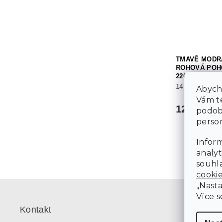
TMAVĚ MODR
ROHOVÁ POH
220X140 CM,
14 dní
Abycho
Vám te
12 190 K
podob
person
Inform
analyt
souhla
cooki
Z
„Nasta
á
Více s
p
Kontakt
a