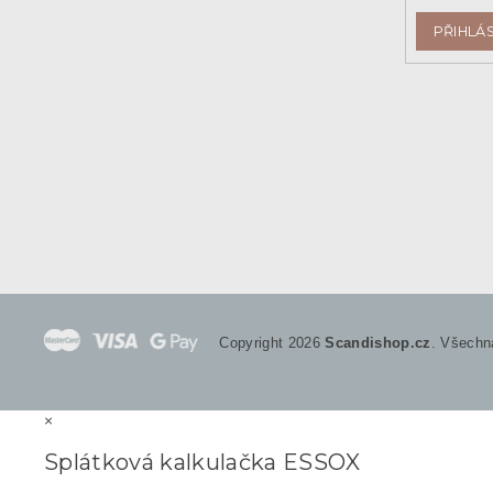
PŘIHLÁS
Copyright 2026
Scandishop.cz
. Všechn
×
Splátková kalkulačka ESSOX