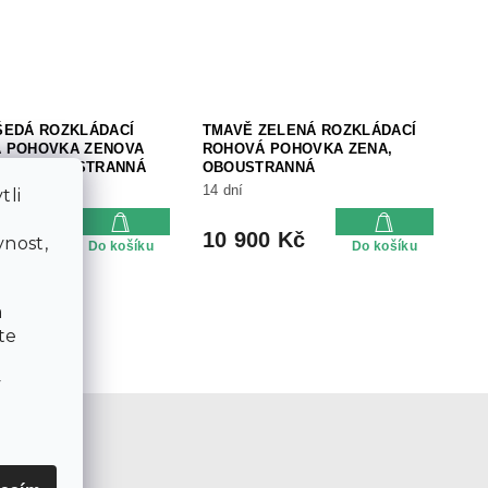
ŠEDÁ ROZKLÁDACÍ
TMAVĚ ZELENÁ ROZKLÁDACÍ
 POHOVKA ZENOVA
ROHOVÁ POHOVKA ZENA,
0 CM, OBOUSTRANNÁ
OBOUSTRANNÁ
06
14 dní
tli
a
0 Kč
10 900 Kč
nost,
Do košíku
Do košíku
a
te
v
e