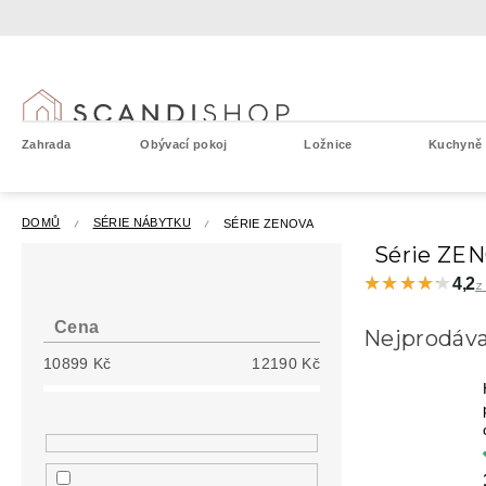
Přejít
na
obsah
Zahrada
Obývací pokoj
Ložnice
Kuchyně a
DOMŮ
SÉRIE NÁBYTKU
SÉRIE ZENOVA
P
Série ZE
o
★★★★★
★★★★★
4,2
z
s
t
Cena
Nejprodáva
r
10899
Kč
12190
Kč
a
n
n
í
p