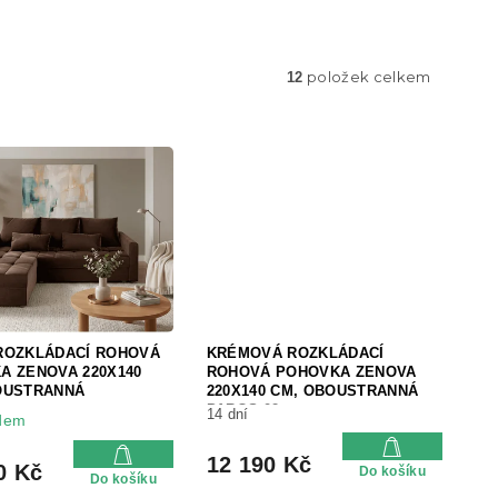
položek celkem
12
ROZKLÁDACÍ ROHOVÁ
KRÉMOVÁ ROZKLÁDACÍ
A ZENOVA 220X140
ROHOVÁ POHOVKA ZENOVA
OUSTRANNÁ
220X140 CM, OBOUSTRANNÁ
PAROS 02
14 dní
dem
12 190 Kč
0 Kč
Do košíku
Do košíku