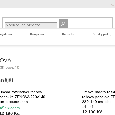
 jídelna
Koupelna
Kancelář
Dětský pokoj
NOVA
 35 recenzí
nější
Hnědá rozkládací rohová
Tmavě modrá rozkl
pohovka ZENOVA 220x140
rohová pohovka 
cm, oboustranná
220x140 cm, obou
14 dní
Skladem
12 190 Kč
12 190 Kč