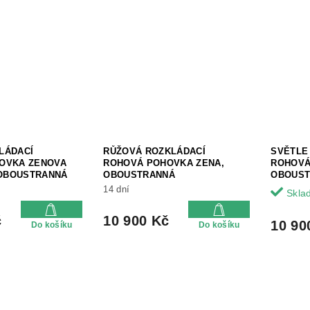
LÁDACÍ
RŮŽOVÁ ROZKLÁDACÍ
SVĚTLE
OVKA ZENOVA
ROHOVÁ POHOVKA ZENA,
ROHOVÁ
 OBOUSTRANNÁ
OBOUSTRANNÁ
OBOUS
14 dní
Skla
č
10 900 Kč
10 90
Do košíku
Do košíku