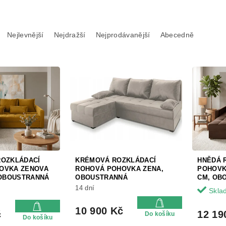
Nejlevnější
Nejdražší
Nejprodávanější
Abecedně
ROZKLÁDACÍ
KRÉMOVÁ ROZKLÁDACÍ
HNĚDÁ 
OVKA ZENOVA
ROHOVÁ POHOVKA ZENA,
POHOVK
 OBOUSTRANNÁ
OBOUSTRANNÁ
CM, OB
14 dní
Skla
10 900 Kč
č
12 19
Do košíku
Do košíku