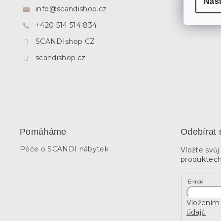
Nas
t
info
@
scandishop.cz
í
+420 514 514 834
SCANDIshop CZ
scandishop.cz
Pomáháme
Odebírat 
Péče o SCANDI nábytek
Vložte svů
produktech
E-mail
Vložením 
údajů