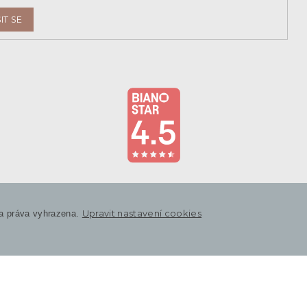
IT SE
Upravit nastavení cookies
a práva vyhrazena.