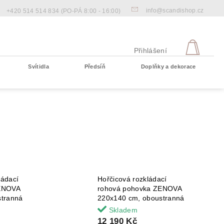
info@scandishop.cz
+420 514 514 834
(PO-PÁ 8:00 - 16:00)
NÁKU
KOŠÍ
Přihlášení
Svítidla
Předsíň
Doplňky a dekorace
Prázdný košík
ádací
Hořčicová rozkládací
ZENOVA
rohová pohovka ZENOVA
stranná
220x140 cm, oboustranná
Skladem
12 190 Kč