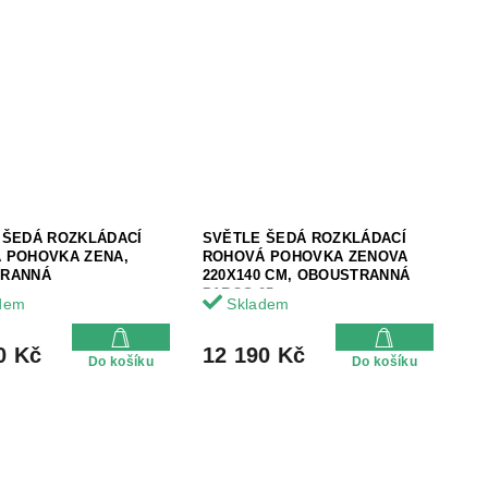
 ŠEDÁ ROZKLÁDACÍ
SVĚTLE ŠEDÁ ROZKLÁDACÍ
 POHOVKA ZENA,
ROHOVÁ POHOVKA ZENOVA
TRANNÁ
220X140 CM, OBOUSTRANNÁ
PAROS 05
dem
Skladem
0 Kč
12 190 Kč
Do košíku
Do košíku