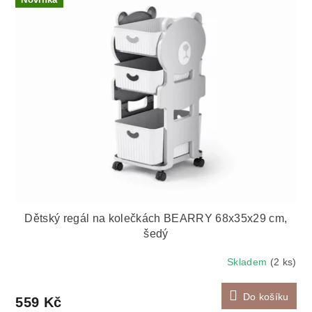
p
ý
r
p
o
i
d
s
u
p
k
r
t
o
ů
d
u
k
t
ů
Dětský regál na kolečkách BEARRY 68x35x29 cm,
šedý
Skladem
(2 ks)
Do košíku
559 Kč