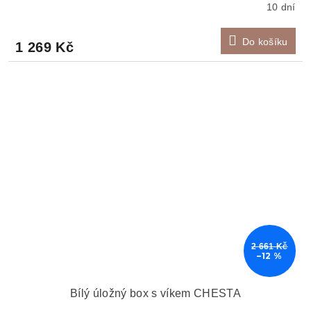
10 dní
Do košíku
1 269 Kč
2 661 Kč
–12 %
Bílý úložný box s víkem CHESTA