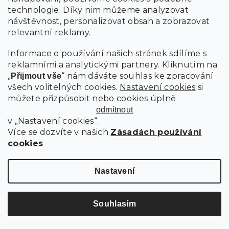
technologie. Díky nim můžeme analyzovat
Inspirujte se SCANDI stylem
návštěvnost, personalizovat obsah a zobrazovat
relevantní reklamy.
Partnerská interierová studia
Informace o používání našich stránek sdílíme s
reklamními a analytickými partnery. Kliknutím na
Pomáháme
„
“ nám dáváte souhlas ke zpracování
Přijmout vše
všech volitelných cookies.
Nastavení cookies
si
Péče o SCANDI nábytek
můžete přizpůsobit nebo cookies úplně
odmítnout
v „Nastavení cookies“.
Odebírat newsletter
Více se dozvíte v našich
Zásadách používání
Vložte svůj e-mail a my vám budeme zasílat informace o
cookies
nových produktech na našem e-shopu.
Nastavení
E-mail
Vložením e-mailu souhlasíte s
podmínkami ochrany
Souhlasím
osobních údajů