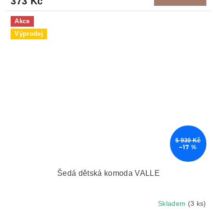
373 Kč
Akce
Výprodej
5 930 Kč
–17 %
Šedá dětská komoda VALLE
Skladem
(3 ks)