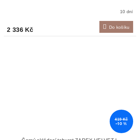
10 dní
Do košíku
2 336 Kč
419 Kč
–10 %