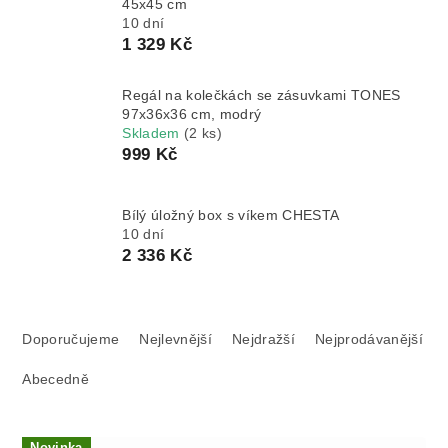
45x45 cm
10 dní
1 329 Kč
Regál na kolečkách se zásuvkami TONES
97x36x36 cm, modrý
Skladem
(2 ks)
999 Kč
Bílý úložný box s víkem CHESTA
10 dní
2 336 Kč
Ř
a
Doporučujeme
Nejlevnější
Nejdražší
Nejprodávanější
z
Abecedně
e
n
í
V
Novinka