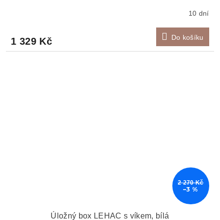
10 dní
Do košíku
1 329 Kč
2 270 Kč
–3 %
Úložný box LEHAC s víkem, bílá