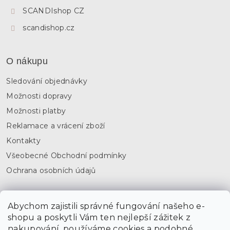
y
SCANDIshop CZ
v
ý
scandishop.cz
p
i
s
O nákupu
u
Sledování objednávky
Možnosti dopravy
Možnosti platby
Reklamace a vrácení zboží
Kontakty
Všeobecné Obchodní podmínky
Ochrana osobních údajů
Inspirujte se
Abychom zajistili správné fungování našeho e-
shopu a poskytli Vám ten nejlepší zážitek z
Katalog 2023
nakupování, používáme cookies a podobné