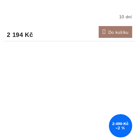
10 dní
Do košíku
2 194 Kč
2 490 Kč
–2 %