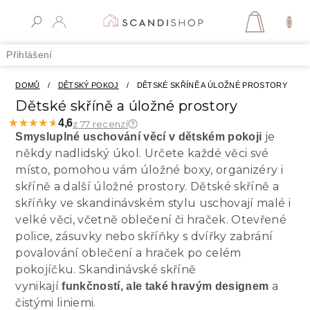
Přejít
na
NÁKUPN
obsah
KOŠÍK
Přihlášení
DOMŮ
/
DĚTSKÝ POKOJ
/
DĚTSKÉ SKŘÍNĚ A ÚLOŽNÉ PROSTORY
Dětské skříně a úložné prostory
★★★★★
★★★★★
4,6
z 77 recenzí
je
Smysluplné uschování věcí v dětském pokoji
někdy nadlidský úkol. Určete každé věci své
místo, pomohou vám úložné boxy, organizéry i
skříně a další úložné prostory. Dětské skříně a
skříňky ve skandinávském stylu uschovají malé i
velké věci, včetně oblečení či hraček. Otevřené
police, zásuvky nebo skříňky s dvířky zabrání
povalování oblečení a hraček po celém
pokojíčku. Skandinávské skříně
vynikají
a
funkčností, ale také hravým designem
čistými liniemi.