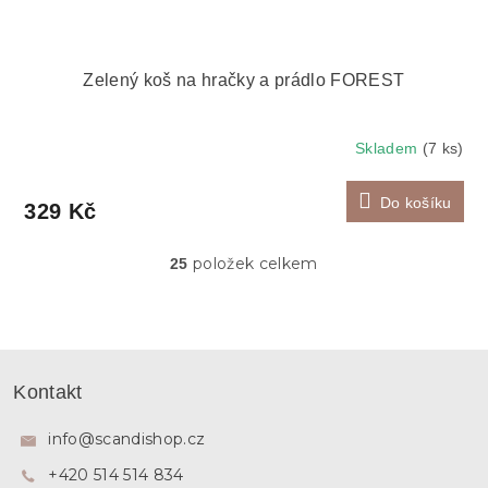
Zelený koš na hračky a prádlo FOREST
Skladem
(7 ks)
Do košíku
329 Kč
položek celkem
25
O
v
l
á
d
Z
a
á
c
Kontakt
p
í
p
a
info
@
scandishop.cz
r
t
v
+420 514 514 834
í
k