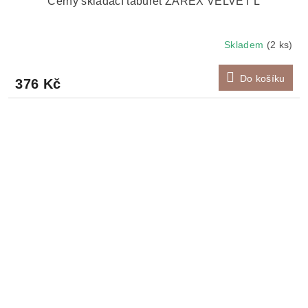
Černý skládací taburet ZAREX VELVET L
Skladem
(2 ks)
Do košíku
376 Kč