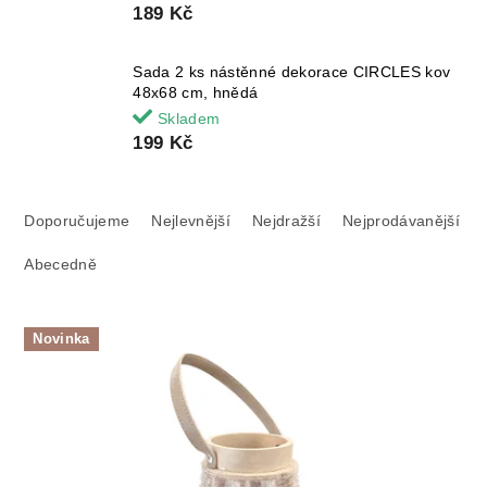
189 Kč
Sada 2 ks nástěnné dekorace CIRCLES kov
48x68 cm, hnědá
Skladem
199 Kč
Ř
a
Doporučujeme
Nejlevnější
Nejdražší
Nejprodávanější
z
Abecedně
e
n
í
V
p
Novinka
ý
r
p
o
i
d
s
u
p
k
r