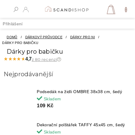
Přejít
na
NÁKUPN
obsah
KOŠÍK
Přihlášení
DOMŮ
/
DÁRKOVÝ PRŮVODCE
/
DÁRKY PRO NI
/
DÁRKY PRO BABIČKU
Dárky pro babičku
★★★★★
★★★★★
4,7
z 80 recenzí
Nejprodávanější
Podsedák na židli OMBRE 38x38 cm, šedý
Skladem
109 Kč
Dekorační polštářek TAFFY 45x45 cm, šedý
Skladem