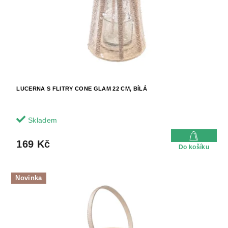
t
o
ů
d
u
k
t
ů
LUCERNA S FLITRY CONE GLAM 22 CM, BÍLÁ
Skladem
169 Kč
Do košíku
Novinka