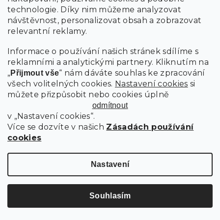
technologie. Díky nim můžeme analyzovat
návštěvnost, personalizovat obsah a zobrazovat
relevantní reklamy.
Informace o používání našich stránek sdílíme s
reklamními a analytickými partnery. Kliknutím na
„
“ nám dáváte souhlas ke zpracování
Přijmout vše
všech volitelných cookies.
Nastavení cookies
si
můžete přizpůsobit nebo cookies úplně
odmítnout
v „Nastavení cookies“.
Více se dozvíte v našich
Zásadách používání
cookies
LUXUSNÍ BERÁNKOVÁ DEKA Z MIKROPLYŠE NESTIVE RŮŽOVÁ
Nastavení
Skladem
529 Kč
Souhlasím
od
Detail