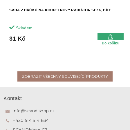
SADA 2 HÁČKŮ NA KOUPELNOVÝ RADIÁTOR SEZA, BÍLÉ
Skladem
31 Kč
Do košíku
ZOBRAZIT VŠECHNY SOUVISEJÍCÍ PRODUKTY
Z
á
Kontakt
p
a
info
@
scandishop.cz
t
+420 514 514 834
í