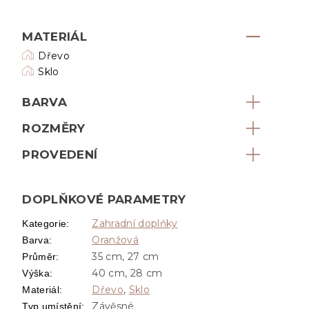
MATERIÁL
Dřevo
Sklo
BARVA
ROZMĚRY
PROVEDENÍ
DOPLŇKOVÉ PARAMETRY
Zahradní doplňky
Kategorie
:
Oranžová
Barva
:
35 cm, 27 cm
Průměr
:
40 cm, 28 cm
Výška
:
Dřevo
,
Sklo
Materiál
:
Závěsné
Typ umístění
: