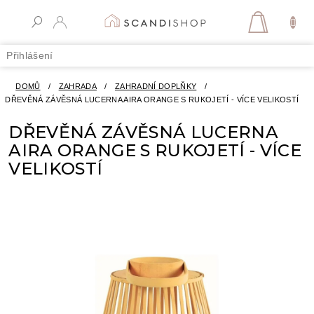
Přejít
na
NÁKUPN
obsah
KOŠÍK
Přihlášení
DOMŮ
/
ZAHRADA
/
ZAHRADNÍ DOPLŇKY
/
DŘEVĚNÁ ZÁVĚSNÁ LUCERNA AIRA ORANGE S RUKOJETÍ - VÍCE VELIKOSTÍ
DŘEVĚNÁ ZÁVĚSNÁ LUCERNA
AIRA ORANGE S RUKOJETÍ - VÍCE
VELIKOSTÍ