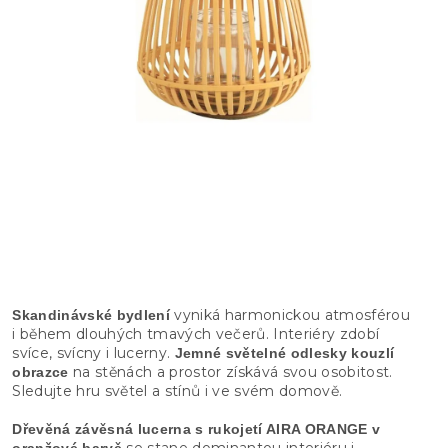
vyniká harmonickou atmosférou
Skandinávské bydlení
i během dlouhých tmavých večerů. Interiéry zdobí
svíce, svícny i lucerny.
Jemné světelné odlesky kouzlí
na stěnách a prostor získává svou osobitost.
obrazce
Sledujte hru světel a stínů i ve svém domově.
Dřevěná závěsná lucerna s rukojetí AIRA ORANGE v
se stane dominantou interiéru i
oranžové barvě