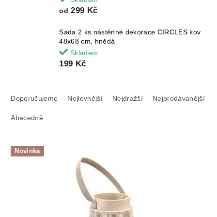
299 Kč
od
Sada 2 ks nástěnné dekorace CIRCLES kov
48x68 cm, hnědá
Skladem
199 Kč
Ř
a
Doporučujeme
Nejlevnější
Nejdražší
Nejprodávanější
z
Abecedně
e
n
í
V
p
Novinka
ý
r
p
o
i
d
s
u
p
k
r