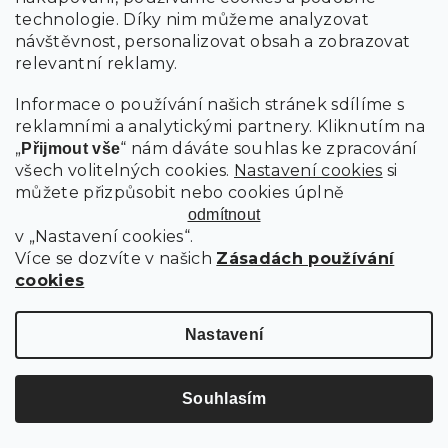
technologie. Díky nim můžeme analyzovat
návštěvnost, personalizovat obsah a zobrazovat
relevantní reklamy.
Informace o používání našich stránek sdílíme s
reklamními a analytickými partnery. Kliknutím na
„
“ nám dáváte souhlas ke zpracování
Přijmout vše
všech volitelných cookies.
Nastavení cookies
si
můžete přizpůsobit nebo cookies úplně
odmítnout
v „Nastavení cookies“.
Více se dozvíte v našich
Zásadách používání
cookies
MIKROPLYŠOVÉ POVLEČENÍ PLAID KRÉMOVÉ
Nastavení
Skladem
Souhlasím
999 Kč
Detail