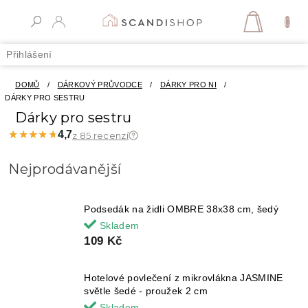
Přejít
na
NÁKUPN
obsah
KOŠÍK
Přihlášení
DOMŮ
/
DÁRKOVÝ PRŮVODCE
/
DÁRKY PRO NI
/
DÁRKY PRO SESTRU
Dárky pro sestru
★★★★★
★★★★★
4,7
z 85 recenzí
Nejprodávanější
Podsedák na židli OMBRE 38x38 cm, šedý
Skladem
109 Kč
Hotelové povlečení z mikrovlákna JASMINE
světle šedé - proužek 2 cm
Skladem