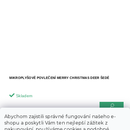
MIKROPLYŠOVÉ POVLEČENÍ MERRY CHRISTMAS DEER ŠEDÉ
Skladem
699 Kč
od
Detail
Abychom zajistili správné fungování našeho e-
shopu a poskytli Vám ten nejlepší zážitek z
nakupování, používáme cookies a podobné
Hřeje