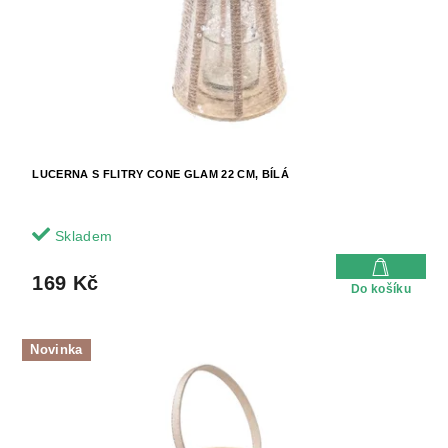
t
o
ů
d
u
k
t
ů
LUCERNA S FLITRY CONE GLAM 22 CM, BÍLÁ
Skladem
169 Kč
Do košíku
Novinka