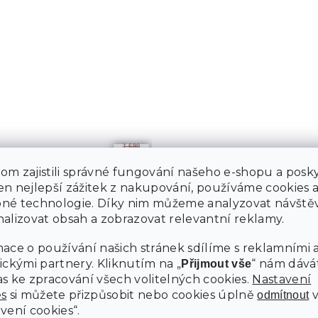
1 690
Kč
–36
m zajistili správné fungování našeho e-shopu a posky
%
n nejlepší zážitek z nakupování, používáme cookies 
BUSOVÝ KOŠ NA PRÁDLO
SADA 2 HÁČKŮ NA KOUPELNOV
né technologie. Díky nim můžeme analyzovat návštěv
RADIÁTOR SEZA, BÍLÉ
alizovat obsah a zobrazovat relevantní reklamy.
m
Skladem
ace o používání našich stránek sdílíme s reklamními 
Kč
31 Kč
ickými partnery. Kliknutím na „
“ nám dává
Přijmout vše
Do košíku
s ke zpracování všech volitelných cookies.
Nastavení
es
si můžete přizpůsobit nebo cookies úplně
odmítnout
vení cookies“.