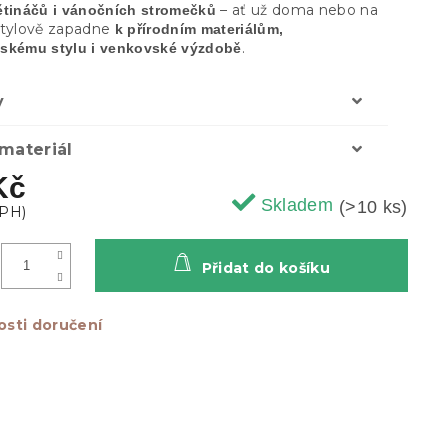
– ať už doma nebo na
ětináčů i vánočních stromečků
Stylově zapadne
k přírodním materiálům,
.
skému stylu i venkovské výzdobě
y
materiál
Kč
Skladem
(>10 ks)
Přidat do košíku
sti doručení