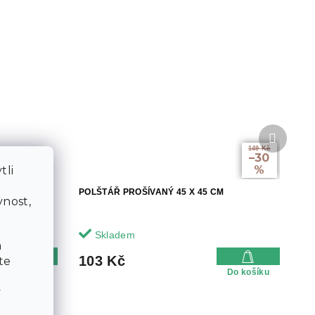
Další
produkt
149 Kč
–30
%
tli
a
Ý
POLŠTÁŘ PROŠÍVANÝ 45 X 45 CM
nost,
Skladem
a
103 Kč
te
Do košíku
Do košíku
v