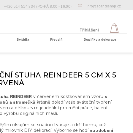
info@scandishop.cz
+420 514 514 834
(PO-PÁ 8:00 - 16:00)
NÁKU
KOŠÍ
Přihlášení
Svítidla
Předsíň
Doplňky a dekorace
Prázdný košík
NÍ STUHA REINDEER 5 CM X 5
ERVENÁ
v červeném kostkovaném vzoru
stuha REINDEER
s
krásně doladí vaše sváteční tvoření.
obů a stromečků
5 cm a délkou 5 m je ideální pro ruční práce, balení
 výrobu originálních mašlí.
ějším okrajům se snadno tvaruje a drží formu, což
dý milovník DIY dekorací. Výborně se hodí
na zdobení