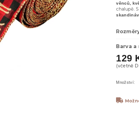
věnců, kv
chalupě. 
skandináv
Rozměr
Barva a 
129 
Možno