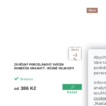
Akce
od
386 Kč
až
–3
Abycho
%
Vám te
ZÁVĚSNÝ PORCELÁNOVÝ SVÍCEN
ŠEDÝ BAM
podob
DOMEČEK HRANATÝ - RŮZNÉ VELIKOSTI
SOBIKON
person
Skladem
Sklade
Inform
1 077 
analyt
386 Kč
od
Detail
souhla
cooki
„Nasta