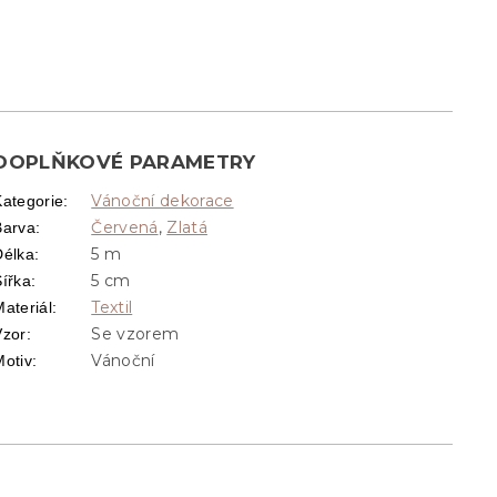
DOPLŇKOVÉ PARAMETRY
Vánoční dekorace
Kategorie
:
Červená
,
Zlatá
Barva
:
5 m
Délka
:
5 cm
Šířka
:
Textil
ateriál
:
Se vzorem
Vzor
:
Vánoční
Motiv
: