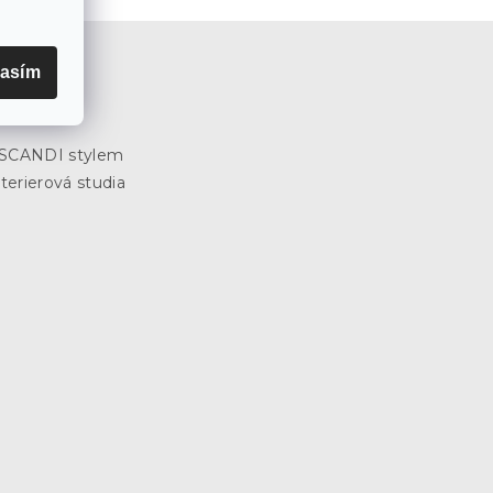
asím
e
3
e SCANDI stylem
terierová studia