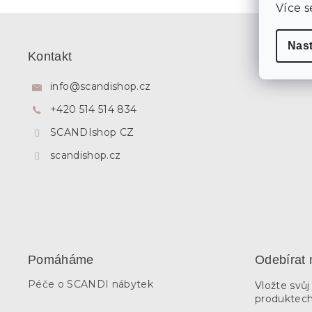
Více s
Z
á
Nas
p
Kontakt
a
t
info
@
scandishop.cz
í
+420 514 514 834
SCANDIshop CZ
scandishop.cz
Pomáháme
Odebírat 
Péče o SCANDI nábytek
Vložte svů
produktech