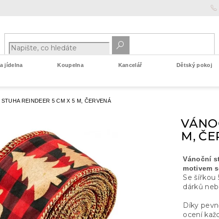
 jídelna
Koupelna
Kancelář
Dětský pokoj
 STUHA REINDEER 5 CM X 5 M, ČERVENÁ
VÁNOČ
M, Č
Vánoční 
motivem s
Se šířkou 
dárků nebo
Díky pevn
ocení kaž