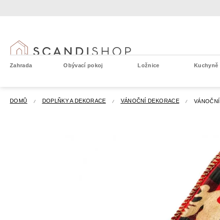
Přejít
na
obsah
Zahrada
Obývací pokoj
Ložnice
Kuchyně a
DOMŮ
DOPLŇKY A DEKORACE
VÁNOČNÍ DEKORACE
VÁNOČNÍ