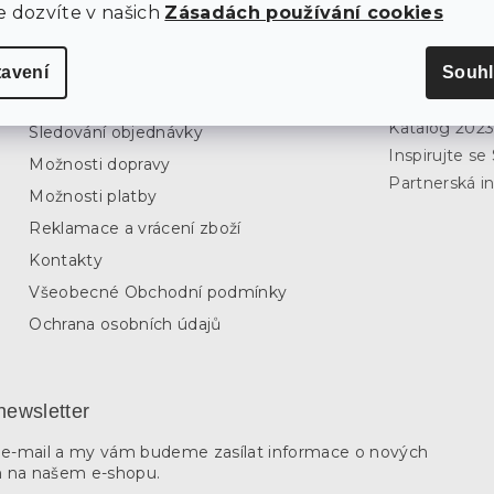
e dozvíte v našich
Zásadách používání cookies
tavení
Souhl
O nákupu
Inspirujte s
Katalog 202
Sledování objednávky
Inspirujte s
Možnosti dopravy
Partnerská in
Možnosti platby
Reklamace a vrácení zboží
Kontakty
Všeobecné Obchodní podmínky
Ochrana osobních údajů
newsletter
j e-mail a my vám budeme zasílat informace o nových
 na našem e-shopu.