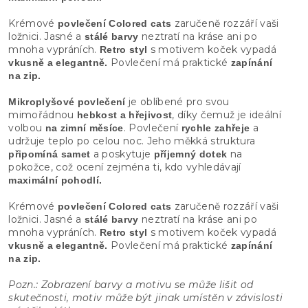
Krémové
zaručeně rozzáří vaši
povlečení Colored cats
ložnici. Jasné a
neztratí na kráse ani po
stálé barvy
mnoha vypráních.
s motivem koček vypadá
Retro styl
Povlečení má praktické
vkusně a elegantně.
zapínání
na zip.
je oblíbené pro svou
Mikroplyšové povlečení
mimořádnou
, díky čemuž je ideální
hebkost a hřejivost
volbou
. Povlečení
a
na zimní měsíce
rychle zahřeje
udržuje teplo po celou noc. Jeho měkká struktura
a poskytuje
na
připomíná samet
příjemný dotek
pokožce, což ocení zejména ti, kdo vyhledávají
maximální pohodlí.
Krémové
zaručeně rozzáří vaši
povlečení Colored cats
ložnici. Jasné a
neztratí na kráse ani po
stálé barvy
mnoha vypráních.
s motivem koček vypadá
Retro styl
Povlečení má praktické
vkusně a elegantně.
zapínání
na zip.
Pozn.: Zobrazení barvy a motivu se může lišit od
skutečnosti, motiv může být jinak umístěn v závislosti