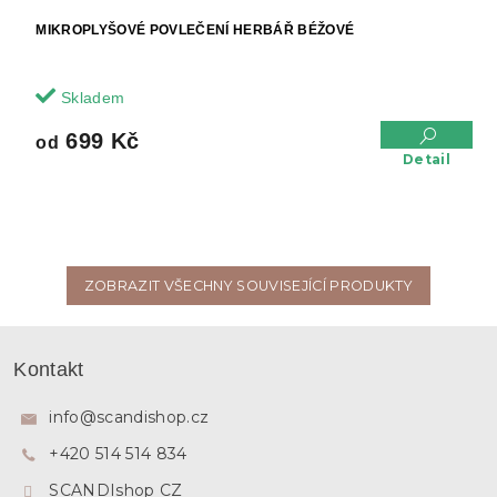
MIKROPLYŠOVÉ POVLEČENÍ HERBÁŘ BÉŽOVÉ
Skladem
699 Kč
od
Detail
ZOBRAZIT VŠECHNY SOUVISEJÍCÍ PRODUKTY
Z
á
Kontakt
p
a
info
@
scandishop.cz
t
+420 514 514 834
í
SCANDIshop CZ