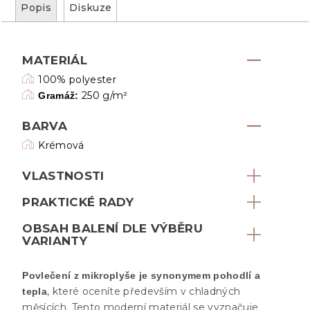
Popis
Diskuze
MATERIÁL
100% polyester
250 g/m²
Gramáž:
BARVA
Krémová
VLASTNOSTI
PRAKTICKÉ RADY
OBSAH BALENÍ DLE VÝBĚRU
VARIANTY
Povlečení z mikroplyše je synonymem pohodlí a
, které oceníte především v chladných
tepla
měsících. Tento moderní materiál se vyznačuje