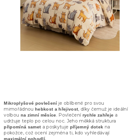
je oblíbené pro svou
Mikroplyšové povlečení
mimořádnou
, díky čemuž je ideální
hebkost a hřejivost
volbou
. Povlečení
a
na zimní měsíce
rychle zahřeje
udržuje teplo po celou noc. Jeho měkká struktura
a poskytuje
na
připomíná samet
příjemný dotek
pokožce, což ocení zejména ti, kdo vyhledávají
maximální pohodlí.