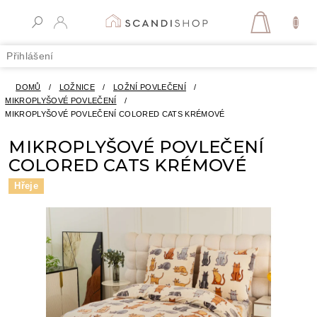
Přejít
na
NÁKUPN
obsah
KOŠÍK
Přihlášení
DOMŮ
/
LOŽNICE
/
LOŽNÍ POVLEČENÍ
/
MIKROPLYŠOVÉ POVLEČENÍ
/
MIKROPLYŠOVÉ POVLEČENÍ COLORED CATS KRÉMOVÉ
MIKROPLYŠOVÉ POVLEČENÍ
COLORED CATS KRÉMOVÉ
Hřeje