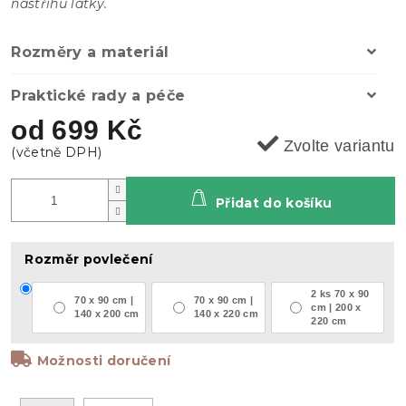
nástřihu látky.
Rozměry a materiál
Praktické rady a péče
od
699 Kč
Zvolte variantu
Přidat do košíku
Rozměr povlečení
2 ks 70 x 90
70 x 90 cm |
70 x 90 cm |
cm | 200 x
140 x 200 cm
140 x 220 cm
220 cm
Možnosti doručení