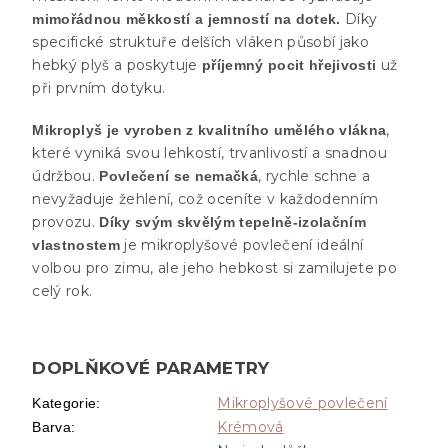
Díky
mimořádnou měkkostí a jemností na dotek.
specifické struktuře delších vláken působí jako
hebký plyš a poskytuje
už
příjemný pocit hřejivosti
při prvním dotyku.
,
Mikroplyš je vyroben z kvalitního umělého vlákna
které vyniká svou lehkostí, trvanlivostí a snadnou
údržbou.
, rychle schne a
Povlečení se nemačká
nevyžaduje žehlení, což oceníte v každodenním
provozu.
Díky svým skvělým tepelně-izolačním
je mikroplyšové povlečení ideální
vlastnostem
volbou pro zimu, ale jeho hebkost si zamilujete po
celý rok.
DOPLŇKOVÉ PARAMETRY
Mikroplyšové povlečení
Kategorie
:
Krémová
Barva
: