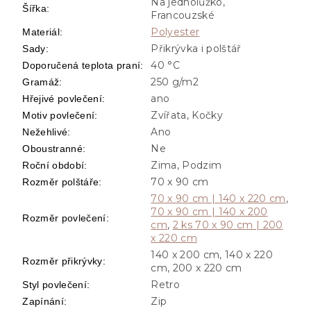
Na jednolůžko,
Šířka
:
Francouzské
Polyester
Materiál
:
Přikrývka i polštář
Sady
:
40 °C
Doporučená teplota praní
:
250 g/m2
Gramáž
:
ano
Hřejivé povlečení
:
Zvířata, Kočky
Motiv povlečení
:
Ano
Nežehlivé
:
Ne
Oboustranné
:
Zima, Podzim
Roční období
:
70 x 90 cm
Rozměr polštáře
:
70 x 90 cm | 140 x 220 cm
,
70 x 90 cm | 140 x 200
Rozměr povlečení
:
cm
,
2 ks 70 x 90 cm | 200
x 220 cm
140 x 200 cm, 140 x 220
Rozměr přikrývky
:
cm, 200 x 220 cm
Retro
Styl povlečení
:
Zip
Zapínání
: