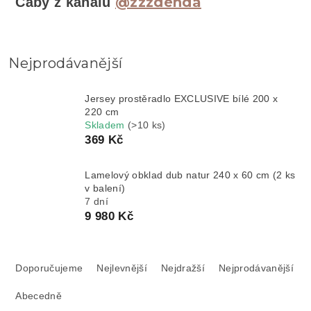
@zzzdenda
Cáby z kanálu
Nejprodávanější
Jersey prostěradlo EXCLUSIVE bílé 200 x
220 cm
Skladem
(>10 ks)
369 Kč
Lamelový obklad dub natur 240 x 60 cm (2 ks
v balení)
7 dní
9 980 Kč
Ř
a
Doporučujeme
Nejlevnější
Nejdražší
Nejprodávanější
z
Abecedně
e