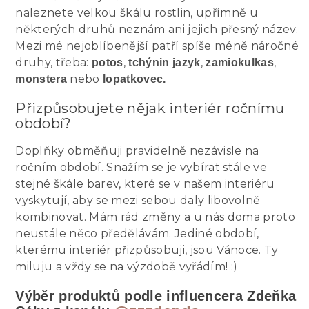
naleznete velkou škálu rostlin, upřímně u
některých druhů neznám ani jejich přesný název.
Mezi mé nejoblíbenější patří spíše méně náročné
druhy, třeba:
,
,
,
potos
tchýnin jazyk
zamiokulkas
nebo
monstera
lopatkovec.
Přizpůsobujete nějak interiér ročnímu
období?
Doplňky obměňuji pravidelně nezávisle na
ročním období. Snažím se je vybírat stále ve
stejné škále barev, které se v našem interiéru
vyskytují, aby se mezi sebou daly libovolně
kombinovat. Mám rád změny a u nás doma proto
neustále něco předělávám. Jediné období,
kterému interiér přizpůsobuji, jsou Vánoce. Ty
miluju a vždy se na výzdobě vyřádím! :)
Výběr produktů podle influencera Zdeňka