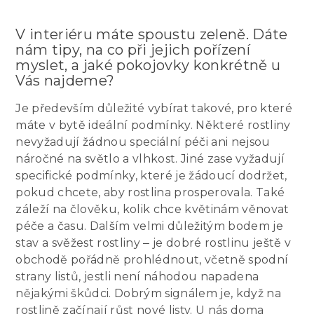
V interiéru máte spoustu zeleně. Dáte
nám tipy, na co při jejich pořízení
myslet, a jaké pokojovky konkrétně u
Vás najdeme?
Je především důležité vybírat takové, pro které
máte v bytě ideální podmínky. Některé rostliny
nevyžadují žádnou speciální péči ani nejsou
náročné na světlo a vlhkost. Jiné zase vyžadují
specifické podmínky, které je žádoucí dodržet,
pokud chcete, aby rostlina prosperovala. Také
záleží na člověku, kolik chce květinám věnovat
péče a času. Dalším velmi důležitým bodem je
stav a svěžest rostliny
je dobré rostlinu ještě v
–
obchodě pořádně prohlédnout, včetně spodní
strany listů, jestli není náhodou napadena
nějakými škůdci. Dobrým signálem je, když na
rostlině začínají růst nové listy. U nás doma