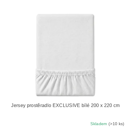
n
í
V
p
ý
r
p
o
i
d
s
u
p
k
r
t
o
ů
d
u
k
t
ů
Jersey prostěradlo EXCLUSIVE bílé 200 x 220 cm
Skladem
(>10 ks)