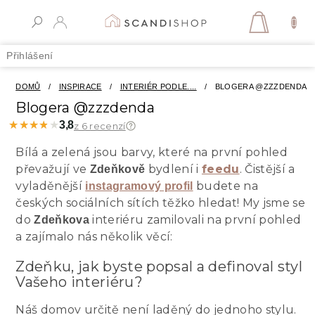
Přejít
na
NÁKUPN
obsah
KOŠÍK
Přihlášení
DOMŮ
/
INSPIRACE
/
INTERIÉR PODLE....
/
BLOGERA @ZZZDENDA
Blogera @zzzdenda
★★★★★
★★★★★
3,8
z 6 recenzí
Bílá a zelená jsou barvy, které na první pohled
převažují ve
bydlení i
feedu
. Čistější a
Zdeňkově
vyladěnější
budete na
instagramový profil
českých sociálních sítích těžko hledat! My jsme se
do
interiéru zamilovali na první pohled
Zdeňkova
a zajímalo nás několik věcí:
Zdeňku, jak byste popsal a definoval styl
Vašeho interiéru?
Náš domov určitě není laděný do jednoho stylu.