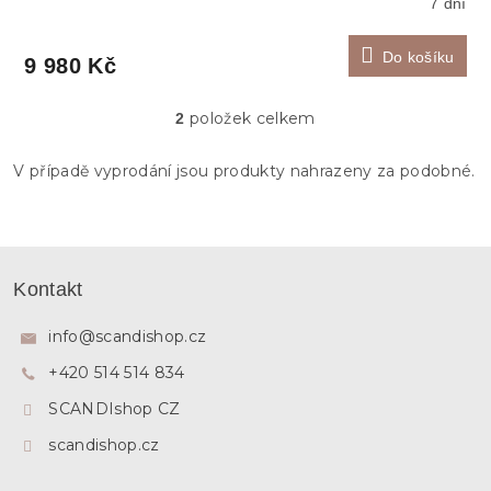
7 dní
Do košíku
9 980 Kč
položek celkem
2
O
v
l
V případě vyprodání jsou produkty nahrazeny za podobné.
á
d
a
c
Z
í
á
p
Kontakt
p
r
v
a
info
@
scandishop.cz
k
t
y
+420 514 514 834
í
v
ý
SCANDIshop CZ
p
i
scandishop.cz
s
u