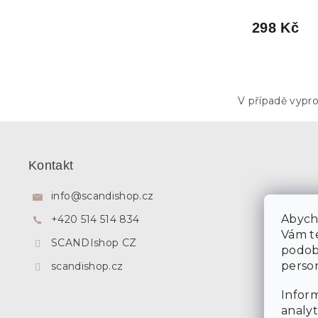
ů
298 Kč
V případě vypr
Z
á
p
Kontakt
a
t
info
@
scandishop.cz
í
Abycho
+420 514 514 834
Vám te
SCANDIshop CZ
podob
person
scandishop.cz
Inform
analyt