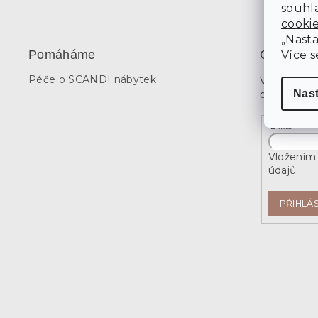
souhla
cooki
„Nasta
Pomáháme
Odebírat 
Více s
Péče o SCANDI nábytek
Vložte svů
Nas
produktech
E-mail
Vložením 
údajů
PŘIHLÁS