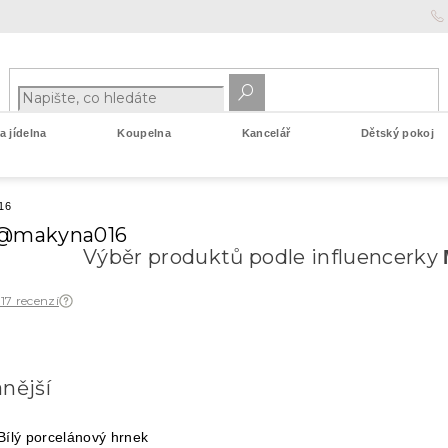
 jídelna
Koupelna
Kancelář
Dětský pokoj
16
 @makyna016
Výběr produktů podle influencerky
 17 recenzí
nější
Bílý porcelánový hrnek