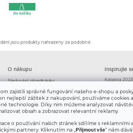
Do košíku
O
v
odání jsou produkty nahrazeny za podobné.
l
á
d
a
c
O nákupu
Inspirujte s
í
p
Katalog 202
Sledování objednávky
r
v
Inspirujte s
Možnosti dopravy
m zajistili správné fungování našeho e-shopu a posky
k
Partnerská in
y
Možnosti platby
n nejlepší zážitek z nakupování, používáme cookies 
v
né technologie. Díky nim můžeme analyzovat návštěv
Reklamace a vrácení zboží
ý
alizovat obsah a zobrazovat relevantní reklamy.
p
Kontakty
i
ace o používání našich stránek sdílíme s reklamními 
s
Všeobecné Obchodní podmínky
u
ickými partnery. Kliknutím na „
“ nám dává
Přijmout vše
Ochrana osobních údajů