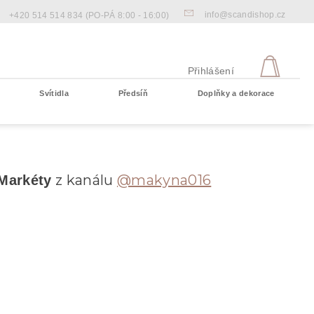
info@scandishop.cz
+420 514 514 834
(PO-PÁ 8:00 - 16:00)
NÁKU
KOŠÍ
Přihlášení
Svítidla
Předsíň
Doplňky a dekorace
Prázdný košík
z kanálu
@makyna016
Markéty