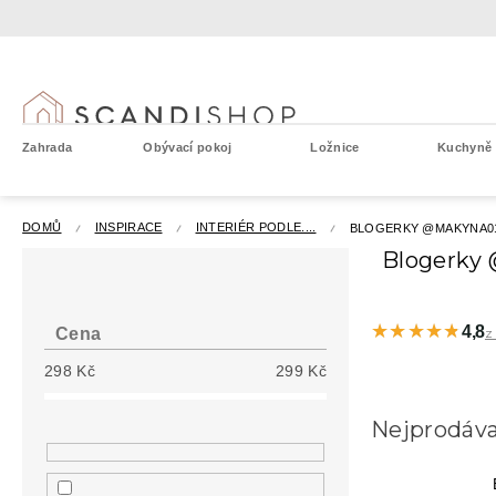
Přejít
na
obsah
Zahrada
Obývací pokoj
Ložnice
Kuchyně a
DOMŮ
INSPIRACE
INTERIÉR PODLE....
BLOGERKY @MAKYNA0
P
Blogerky
o
s
t
★★★★★
★★★★★
4,8
Cena
z
r
298
Kč
299
Kč
a
n
n
Nejprodáva
í
p