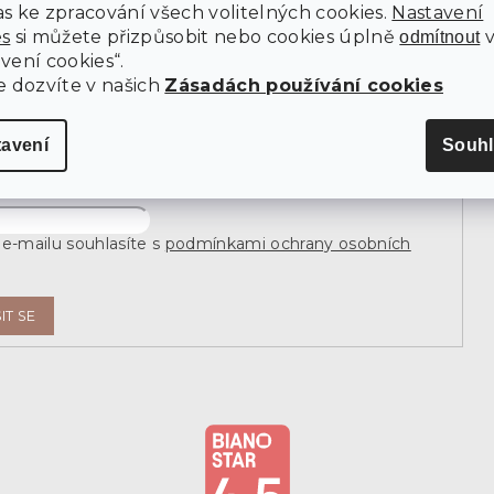
s ke zpracování všech volitelných cookies.
Nastavení
es
si můžete přizpůsobit nebo cookies úplně
odmítnout
vení cookies“.
newsletter
e dozvíte v našich
Zásadách používání cookies
j e-mail a my vám budeme zasílat informace o nových
tavení
Souhl
 na našem e-shopu.
e-mailu souhlasíte s
podmínkami ochrany osobních
IT SE