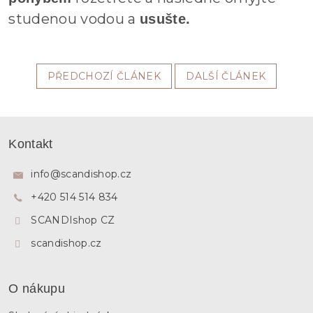
studenou vodou a
usušte.
PŘEDCHOZÍ ČLÁNEK
DALŠÍ ČLÁNEK
Z
á
Kontakt
p
a
info
@
scandishop.cz
t
+420 514 514 834
í
SCANDIshop CZ
scandishop.cz
O nákupu