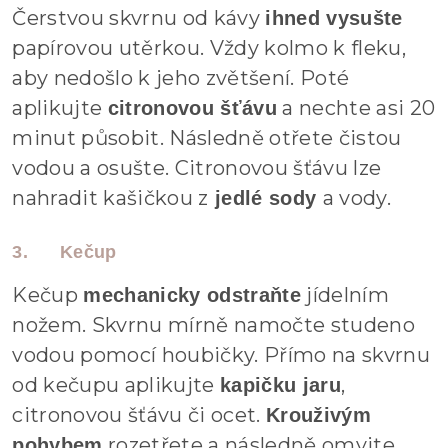
Čerstvou skvrnu od kávy
ihned vysušte
papírovou utěrkou. Vždy kolmo k fleku,
aby nedošlo k jeho zvětšení. Poté
aplikujte
a nechte asi 20
citronovou šťávu
minut působit. Následně otřete čistou
vodou a osušte. Citronovou šťávu lze
nahradit kašičkou z
a vody.
jedlé sody
3.
Kečup
Kečup
jídelním
mechanicky odstraňte
nožem. Skvrnu mírně namočte studeno
vodou pomocí houbičky. Přímo na skvrnu
od kečupu aplikujte
,
kapičku jaru
citronovou šťávu či ocet.
Krouživým
rozetřete a následně omyjte
pohybem