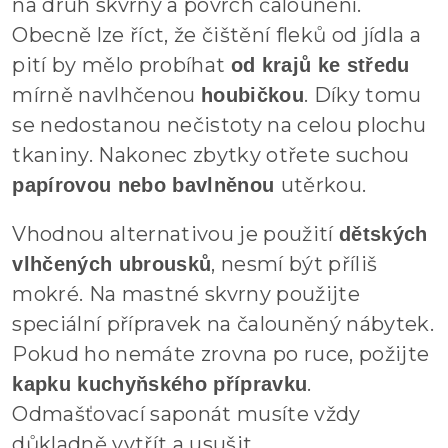
na druh skvrny a povrch čalounění.
Obecně lze říct, že čištění fleků od jídla a
pití by mělo probíhat
od krajů ke středu
mírně navlhčenou
. Díky tomu
houbičkou
se nedostanou nečistoty na celou plochu
tkaniny. Nakonec zbytky otřete suchou
utěrkou.
papírovou nebo bavlněnou
Vhodnou alternativou je použití
dětských
, nesmí být příliš
vlhčených ubrousků
mokré. Na mastné skvrny použijte
speciální přípravek na čalouněný nábytek.
Pokud ho nemáte zrovna po ruce, požijte
.
kapku kuchyňského přípravku
Odmašťovací saponát musíte vždy
důkladně vytřít a usušit.