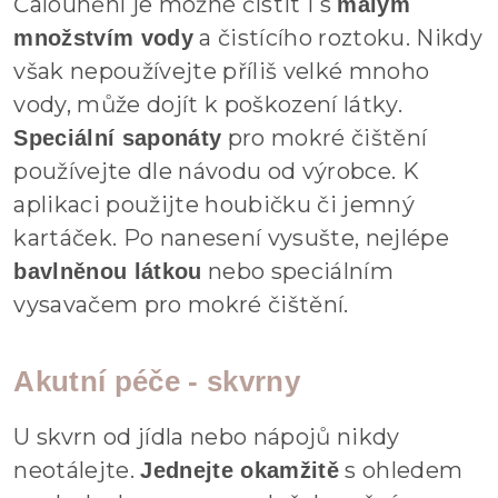
Čalounění je možné čistit i s
malým
a čistícího roztoku. Nikdy
množstvím vody
však nepoužívejte příliš velké mnoho
vody, může dojít k poškození látky.
pro mokré čištění
Speciální saponáty
používejte dle návodu od výrobce. K
aplikaci použijte houbičku či jemný
kartáček. Po nanesení vysušte, nejlépe
nebo speciálním
bavlněnou látkou
vysavačem pro mokré čištění.
Akutní péče - skvrny
U skvrn od jídla nebo nápojů nikdy
neotálejte.
s ohledem
Jednejte okamžitě