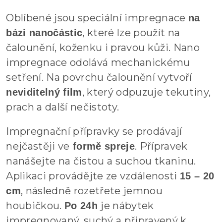
Oblíbené jsou speciální impregnace
na
, které lze použít na
bázi nanočástic
čalounění, koženku i pravou kůži. Nano
impregnace odolává mechanickému
setření. Na povrchu čalounění vytvoří
, který odpuzuje tekutiny,
neviditelný film
prach a další nečistoty.
Impregnační přípravky se prodávají
nejčastěji ve
. Přípravek
formě spreje
nanášejte na čistou a suchou tkaninu.
Aplikaci provádějte ze vzdálenosti
15 – 20
, následně rozetřete jemnou
cm
houbičkou.
je nábytek
Po 24h
impregnovaný, suchý a připravený k