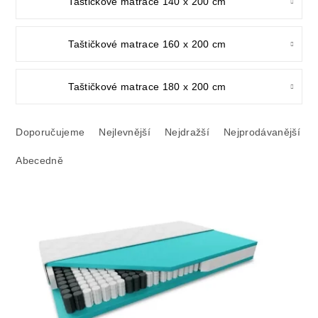
Taštičkové matrace 140 x 200 cm
Taštičkové matrace 160 x 200 cm
Taštičkové matrace 180 x 200 cm
Ř
a
Doporučujeme
Nejlevnější
Nejdražší
Nejprodávanější
z
Abecedně
e
n
í
V
p
ý
r
p
o
i
d
s
u
p
k
r
t
o