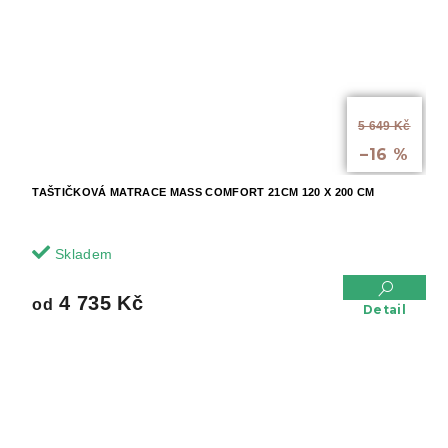
od
5 649 Kč
až
–16 %
TAŠTIČKOVÁ MATRACE MASS COMFORT 21CM 120 X 200 CM
Skladem
4 735 Kč
od
Detail