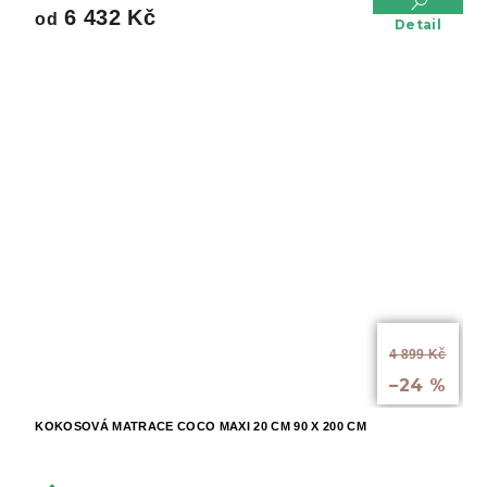
6 432 Kč
od
Detail
od
4 899 Kč
až
–24 %
KOKOSOVÁ MATRACE COCO MAXI 20 CM 90 X 200 CM