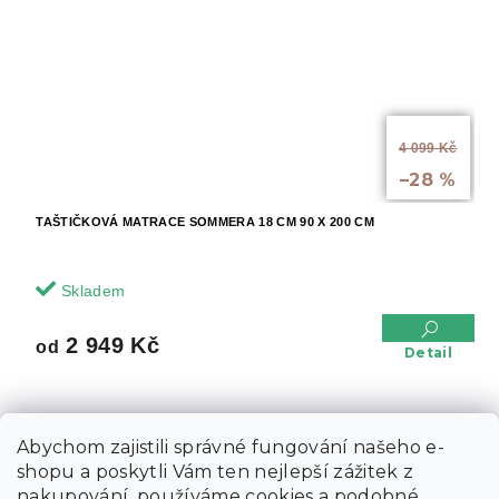
od
4 099 Kč
až
–28 %
TAŠTIČKOVÁ MATRACE SOMMERA 18 CM 90 X 200 CM
Skladem
2 949 Kč
od
Detail
položek celkem
27
O
Abychom zajistili správné fungování našeho e-
v
shopu a poskytli Vám ten nejlepší zážitek z
l
Z
nakupování, používáme cookies a podobné
á