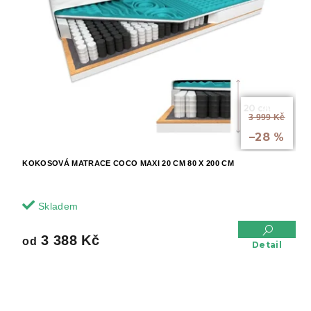
od
3 999 Kč
až
–28 %
KOKOSOVÁ MATRACE COCO MAXI 20 CM 80 X 200 CM
Skladem
3 388 Kč
od
Detail