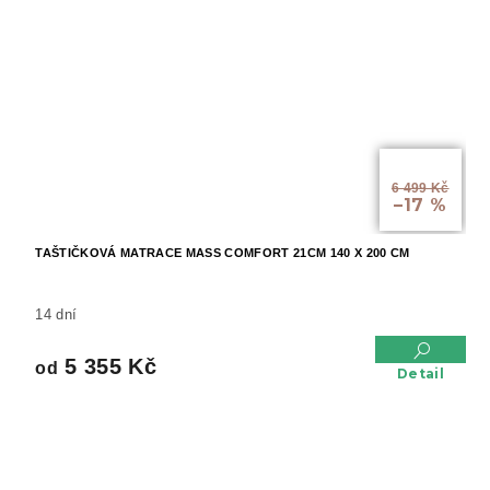
od
6 499 Kč
–17 %
TAŠTIČKOVÁ MATRACE MASS COMFORT 21CM 140 X 200 CM
14 dní
5 355 Kč
od
Detail