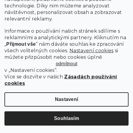
á
Kontakt
d
technologie. Díky nim můžeme analyzovat
p
a
návštěvnost, personalizovat obsah a zobrazovat
a
c
info
@
scandishop.cz
relevantní reklamy.
í
t
p
+420 514 514 834
í
Informace o používání našich stránek sdílíme s
r
SCANDIshop CZ
v
reklamními a analytickými partnery. Kliknutím na
k
„
“ nám dáváte souhlas ke zpracování
Přijmout vše
scandishop.cz
y
všech volitelných cookies.
Nastavení cookies
si
v
můžete přizpůsobit nebo cookies úplně
ý
p
odmítnout
O nákupu
i
v „Nastavení cookies“.
s
Více se dozvíte v našich
Zásadách používání
Sledování objednávky
u
cookies
Možnosti dopravy
Možnosti platby
Nastavení
Reklamace a vrácení zboží
Kontakty
Souhlasím
Všeobecné Obchodní podmínky
Ochrana osobních údajů