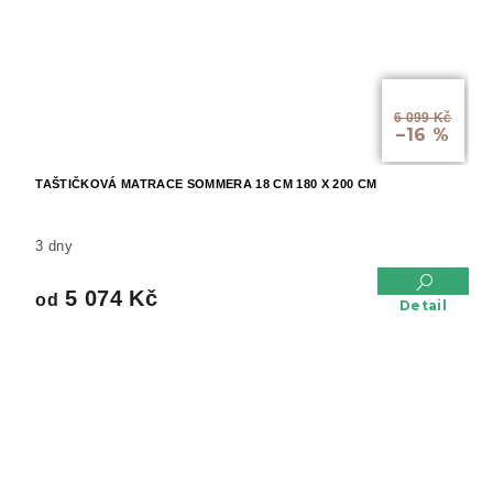
od
6 099 Kč
–16 %
TAŠTIČKOVÁ MATRACE SOMMERA 18 CM 180 X 200 CM
3 dny
5 074 Kč
od
Detail