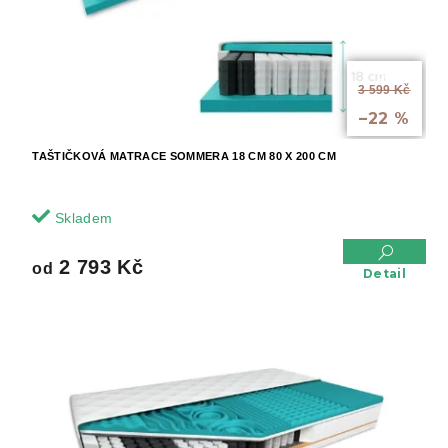
ů
d
u
k
t
od
3 599 Kč
ů
až
–22 %
TAŠTIČKOVÁ MATRACE SOMMERA 18 CM 80 X 200 CM
Skladem
2 793 Kč
od
Detail