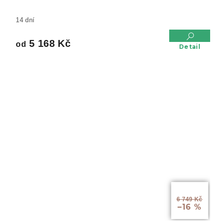
14 dní
5 168 Kč
od
Detail
od
6 749 Kč
–16 %