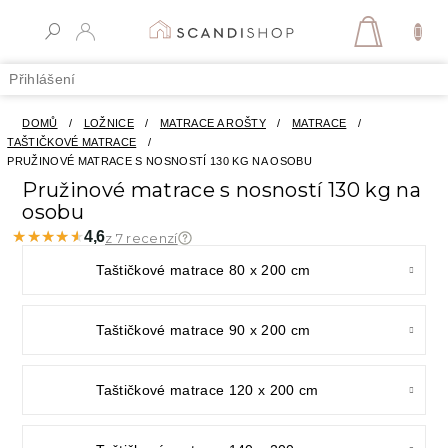
Přejít
na
NÁKUPN
obsah
KOŠÍK
Přihlášení
DOMŮ
/
LOŽNICE
/
MATRACE A ROŠTY
/
MATRACE
/
TAŠTIČKOVÉ MATRACE
/
PRUŽINOVÉ MATRACE S NOSNOSTÍ 130 KG NA OSOBU
Pružinové matrace s nosností 130 kg na
osobu
★★★★★
★★★★★
4,6
z 7 recenzí
Taštičkové matrace 80 x 200 cm
Taštičkové matrace 90 x 200 cm
Taštičkové matrace 120 x 200 cm