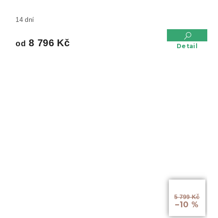
14 dní
8 796 Kč
od
Detail
od
5 799 Kč
–10 %