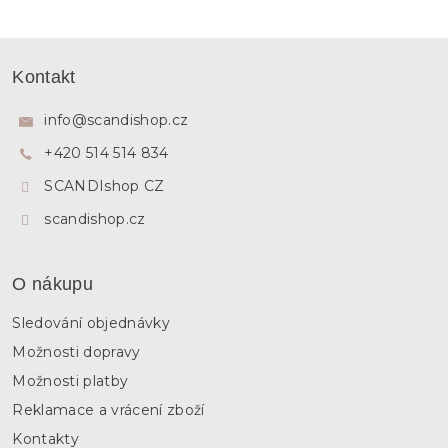
Z
á
Kontakt
p
a
info
@
scandishop.cz
t
+420 514 514 834
í
SCANDIshop CZ
scandishop.cz
O nákupu
Sledování objednávky
Možnosti dopravy
Možnosti platby
Reklamace a vrácení zboží
Kontakty