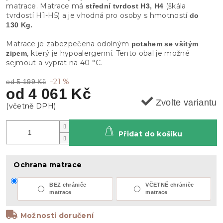
matrace. Matrace má
(škála
střední tvrdost H3, H4
tvrdostí H1-H5) a je vhodná pro osoby s hmotností
do
130 Kg.
Matrace je zabezpečena odolným
potahem se všitým
, který je hypoalergenní. Tento obal je možné
zipem
sejmout a vyprat na 40 °C.
–21 %
od 5 199 Kč
od
4 061 Kč
Zvolte variantu
Přidat do košíku
Ochrana matrace
BEZ chrániče
VČETNĚ chrániče
matrace
matrace
Možnosti doručení