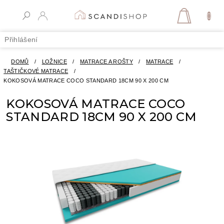
Přejít
na
NÁKUPN
obsah
KOŠÍK
Přihlášení
DOMŮ
/
LOŽNICE
/
MATRACE A ROŠTY
/
MATRACE
/
TAŠTIČKOVÉ MATRACE
/
KOKOSOVÁ MATRACE COCO STANDARD 18CM 90 X 200 CM
KOKOSOVÁ MATRACE COCO
STANDARD 18CM 90 X 200 CM