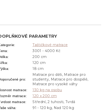
DOPLŇKOVÉ PARAMETRY
Taštičkové matrace
Kategorie
:
3001 - 4000 Kč
Cena
:
200 cm
Délka
:
120 cm
Šířka
:
18 cm
Výška
:
Matrace pro děti, Matrace pro
studenty, Matrace pro dospělé,
Doporučené pro
:
Matrace pro vysoké váhy
130 kg na osobu
Nosnost matrace
:
120 x 200 cm
Rozměr matrace
:
Střední, 2 tuhosti, Tvrdá
Tvrdost matrace
:
91 - 120 kg, Nad 120 kg
Vaše váha
: