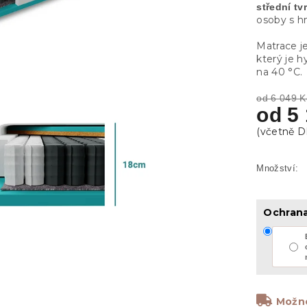
střední tv
osoby s 
Matrace 
který je 
na 40 °C.
od 6 049 K
od
5
Ochran
Možno