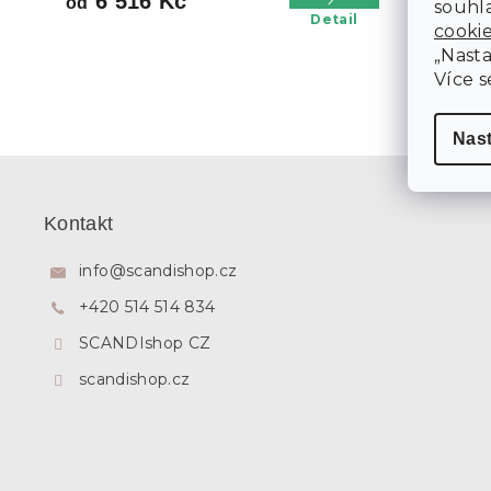
6 516 Kč
8 10
od
od
souhla
Detail
cooki
„Nasta
Více s
Nas
Z
á
p
Kontakt
a
t
info
@
scandishop.cz
í
+420 514 514 834
SCANDIshop CZ
scandishop.cz