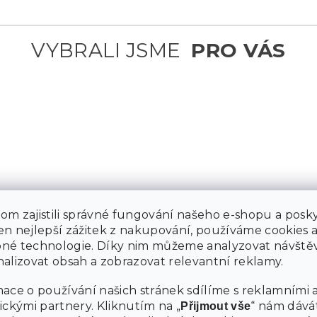
od
8 249
Kč
m zajistili správné fungování našeho e-shopu a posky
až
–2
n nejlepší zážitek z nakupování, používáme cookies 
%
né technologie. Díky nim můžeme analyzovat návštěv
Á MATRACE MEMORY LUX 21CM
KOKOSOVÁ MATRACE COCO MAX
alizovat obsah a zobrazovat relevantní reklamy.
CM
120 X 200 CM
ace o používání našich stránek sdílíme s reklamními 
Skladem
ickými partnery. Kliknutím na „
“ nám dává
Přijmout vše