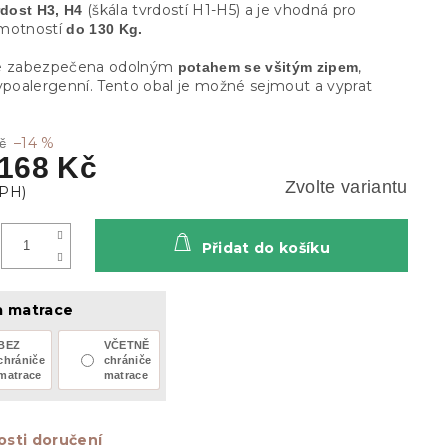
(škála tvrdostí H1-H5) a je vhodná pro
rdost H3, H4
hmotností
do 130 Kg.
je zabezpečena odolným
,
potahem se všitým zipem
hypoalergenní. Tento obal je možné sejmout a vyprat
–14 %
č
 168 Kč
Zvolte variantu
Přidat do košíku
a matrace
BEZ
VČETNĚ
chrániče
chrániče
matrace
matrace
sti doručení