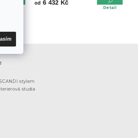
6 432 Kč
od
Detail
Detail
v
asím
e
3
e SCANDI stylem
terierová studia