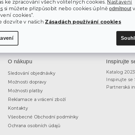
5 Kč
s ke zpracování všech volitelných cookies.
Nastavení
4 723 Kč
od
Detail
es
si můžete přizpůsobit nebo cookies úplně
odmítnout
vení cookies“.
e dozvíte v našich
Zásadách používání cookies
tavení
Souhl
O nákupu
Inspirujte s
Katalog 202
Sledování objednávky
Inspirujte s
Možnosti dopravy
Partnerská in
Možnosti platby
Reklamace a vrácení zboží
Kontakty
Všeobecné Obchodní podmínky
Ochrana osobních údajů