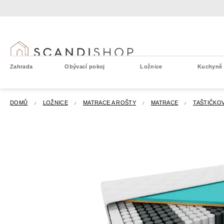
Přejít
na
obsah
Zahrada
Obývací pokoj
Ložnice
Kuchyně a
DOMŮ
LOŽNICE
MATRACE A ROŠTY
MATRACE
TAŠTIČKO