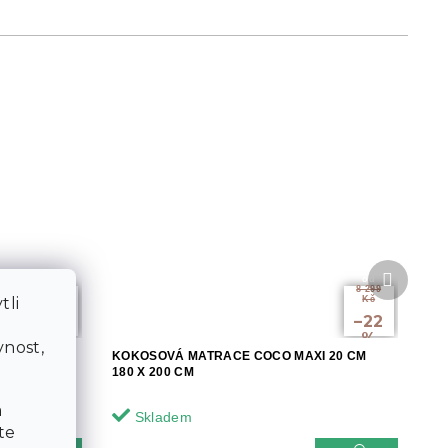
Další
od
od
produkt
8 299
4 999
Kč
tli
Kč
až
–5
–22
a
%
%
nost,
I 20 CM
KOKOSOVÁ MATRACE COCO MAXI 20 CM
180 X 200 CM
a
Skladem
te