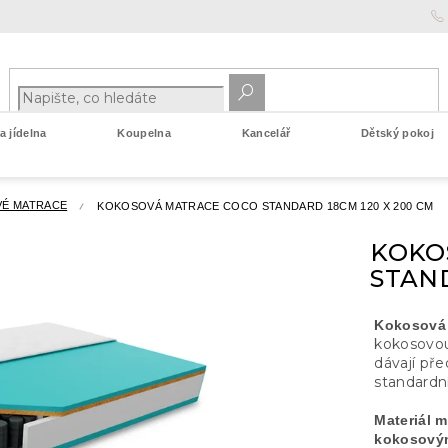
 jídelna
Koupelna
Kancelář
Dětský pokoj
VÉ MATRACE
KOKOSOVÁ MATRACE COCO STANDARD 18CM 120 X 200 CM
KOKO
STAND
Kokosová
kokosovou
dávají př
standardn
Materiál 
kokosový