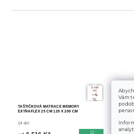
od
6 799
Abycho
Kč
–4
Vám te
%
podob
TAŠTIČKOVÁ MATRACE MEMORY
TAŠTIČKOV
person
EXTRAFLEX 25 CM 120 X 200 CM
160 X 200 
Inform
14 dní
14 dní
analyt