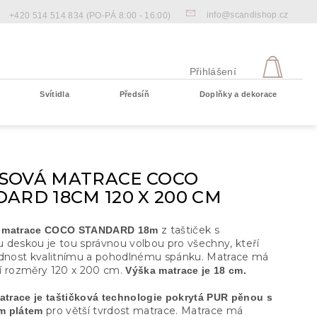
info@scandishop.cz
+420 514 514 834
(PO-PÁ 8:00 - 16:00)
NÁKU
KOŠÍ
Přihlášení
Svítidla
Předsíň
Doplňky a dekorace
Prázdný košík
SOVÁ MATRACE COCO
ARD 18CM 120 X 200 CM
z taštiček s
 matrace COCO STANDARD 18m
 deskou je tou správnou volbou pro všechny, kteří
ednost kvalitnímu a pohodlnému spánku. Matrace má
í rozměry 120 x 200 cm.
Výška matrace je 18 cm.
matrace je taštičková technologie pokrytá PUR pěnou s
pro větší tvrdost matrace. Matrace má
m plátem