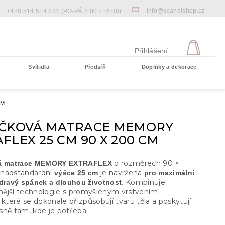
info@scandishop.cz
+420 514 514 834
(PO-PÁ 8:00 - 16:00)
NÁKU
KOŠÍ
Přihlášení
Svítidla
Předsíň
Doplňky a dekorace
Prázdný košík
CM
IČKOVÁ MATRACE MEMORY
FLEX 25 CM 90 X 200 CM
o rozměrech 90 ×
vá matrace MEMORY EXTRAFLEX
 nadstandardní
je navržena
výšce 25 cm
pro maximální
. Kombinuje
zdravý spánek a dlouhou životnost
ější technologie s promyšleným vrstvením
 které se dokonale přizpůsobují tvaru těla a poskytují
sně tam, kde je potřeba.