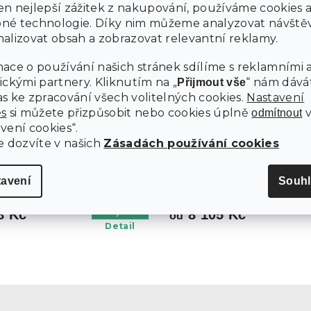
n nejlepší zážitek z nakupování, používáme cookies 
né technologie. Díky nim můžeme analyzovat návštěv
alizovat obsah a zobrazovat relevantní reklamy.
ace o používání našich stránek sdílíme s reklamními 
ickými partnery. Kliknutím na „
“ nám dává
Přijmout vše
s ke zpracování všech volitelných cookies.
Nastavení
od
6 049
es
si můžete přizpůsobit nebo cookies úplně
odmítnout
Kč
–14
vení cookies“.
%
e dozvíte v našich
Zásadách používání cookies
 MATRACE COCO STANDARD
TAŠTIČKOVÁ MATRACE MEMORY
 200 CM
160 X 200 CM
tavení
Souhl
14 dní
8 Kč
8 105 Kč
od
Detail