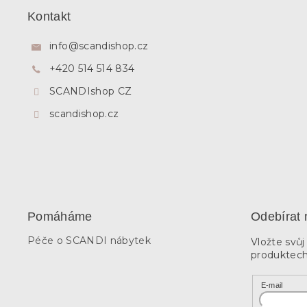
p
Kontakt
a
t
info
@
scandishop.cz
í
+420 514 514 834
SCANDIshop CZ
scandishop.cz
Pomáháme
Odebírat 
Péče o SCANDI nábytek
Vložte svů
produktech
E-mail