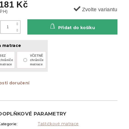
 181 Kč
Zvolte variantu
Přidat do košíku
a matrace
BEZ
VČETNĚ
chrániče
chrániče
matrace
matrace
sti doručení
DOPLŇKOVÉ PARAMETRY
Taštičkové matrace
Kategorie
: