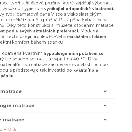
ace tvoří taštičkové pružiny, které zajišťují výbornou
, vysokou hygienu a
.
vynikající ortopedické vlastnosti
tvy tvoří paměťová pěna Visco s viskoelastickými
mi na měkčí straně a pružná PUR pěna ExtraFlex na
raně. Díky této konstrukci si můžete otočením matrace
. Moderní
ost podle svých aktuálních preferencí
 pěn technologií profiledFOAM
s masážním efektem
erfektní komfort během spánku.
e opatřena kvalitním
hypoalergenním potahem se
erý lze snadno sejmout a vyprat na 40 °C. Díky
ateriálům si matrace zachovává své vlastnosti po
obu a představuje tak investici do
kvalitního a
.
spánku
 matrace
ogie matrace
 matrace
–10 %
č