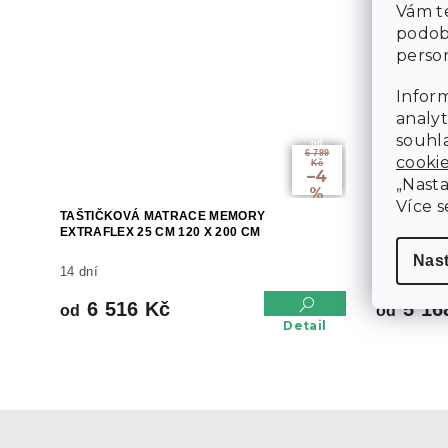
Vám te
podob
person
Inform
analyt
souhla
od
6 799
cooki
Kč
–4
„Nasta
%
Více s
TAŠTIČKOVÁ MATRACE MEMORY
KOKOSOVÁ
EXTRAFLEX 25 CM 120 X 200 CM
18CM 120 X
Nas
14 dní
14 dní
6 516 Kč
5 16
od
od
Detail
Z
á