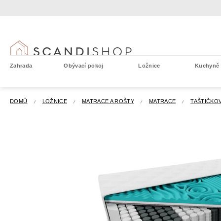
Přejít
na
obsah
Zahrada
Obývací pokoj
Ložnice
Kuchyně a
DOMŮ
LOŽNICE
MATRACE A ROŠTY
MATRACE
TAŠTIČKO