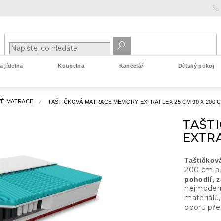
 jídelna
Koupelna
Kancelář
Dětský pokoj
VÉ MATRACE
TAŠTIČKOVÁ MATRACE MEMORY EXTRAFLEX 25 CM 90 X 200 
TAŠT
EXTRA
Taštičko
200 cm a
pohodlí, 
nejmodern
materiálů,
oporu pře