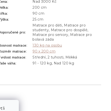
Nad 3000 Kč
Cena
:
200 cm
Délka
:
90 cm
Šířka
:
25 cm
Výška
:
Matrace pro děti, Matrace pro
studenty, Matrace pro dospělé,
Doporučené pro
:
Matrace pro seniory, Matrace pro
bolavá záda
130 kg na osobu
Nosnost matrace
:
90 x 200 cm
Rozměr matrace
:
Střední, 2 tuhosti, Měkká
Tvrdost matrace
:
91 - 120 kg, Nad 120 kg
Vaše váha
:
tli