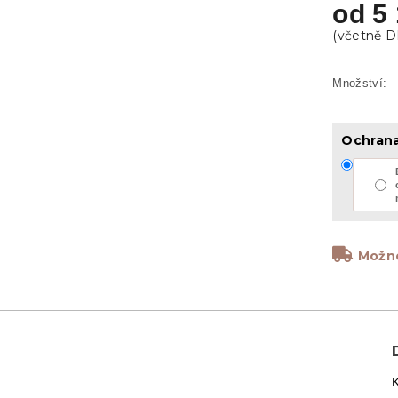
od
5
Ochran
Možno