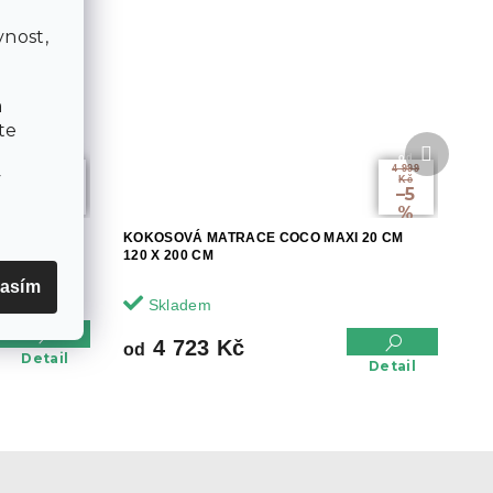
a
nost,
a
te
Další
od
od
produkt
8 249
4 999
v
Kč
Kč
až
–5
–2
%
%
 LUX 21CM
KOKOSOVÁ MATRACE COCO MAXI 20 CM
120 X 200 CM
asím
Skladem
4 723 Kč
od
Detail
Detail