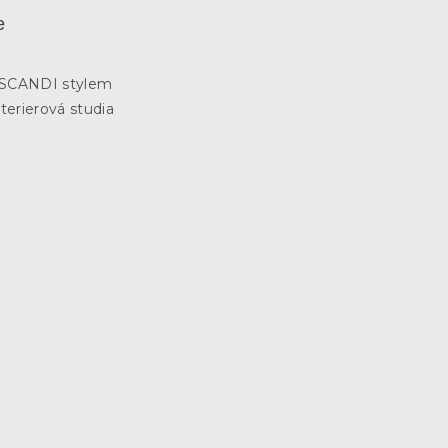
e
3
e SCANDI stylem
terierová studia