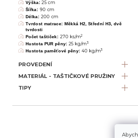
25 cm
Výška:
90 cm
Šířka:
200 cm
Délka:
Tvrdost matrace: Měkká H2, Střední H3, dvě
tvrdosti
2
270 ks/m
Počet taštiček:
3
25 kg/m
Hustota PUR pěny:
3
40 kg/m
Hustota paměťové pěny:
PROVEDENÍ
MATERIÁL - TAŠTIČKOVÉ PRUŽINY
TIPY
Abycho