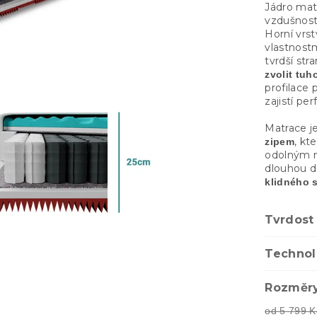
Jádro matr
vzdušnost
Horní vrs
vlastnost
tvrdší st
zvolit tuh
profilace
zajistí p
Matrace j
, kt
zipem
odolným m
dlouhou d
klidného 
Tvrdost
Technol
Rozměry
od 5 799 K