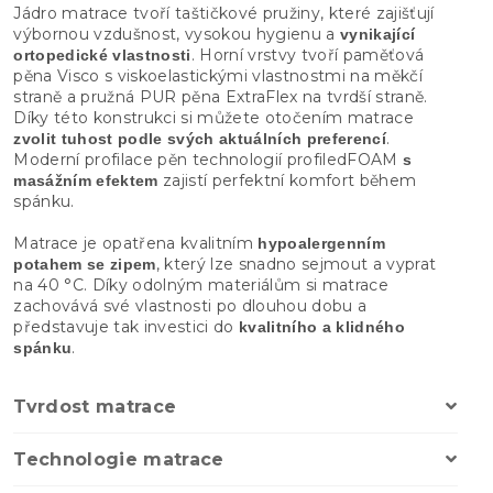
Jádro matrace tvoří taštičkové pružiny, které zajišťují
výbornou vzdušnost, vysokou hygienu a
vynikající
. Horní vrstvy tvoří paměťová
ortopedické vlastnosti
pěna Visco s viskoelastickými vlastnostmi na měkčí
straně a pružná PUR pěna ExtraFlex na tvrdší straně.
Díky této konstrukci si můžete otočením matrace
.
zvolit tuhost podle svých aktuálních preferencí
Moderní profilace pěn technologií profiledFOAM
s
zajistí perfektní komfort během
masážním efektem
spánku.
Matrace je opatřena kvalitním
hypoalergenním
, který lze snadno sejmout a vyprat
potahem se zipem
na 40 °C. Díky odolným materiálům si matrace
zachovává své vlastnosti po dlouhou dobu a
představuje tak investici do
kvalitního a klidného
.
spánku
Tvrdost matrace
Technologie matrace