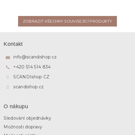
ZOBRAZIT VŠECHNY SOUVISEJÍCÍ PRODUKTY
Z
á
Kontakt
p
a
info
@
scandishop.cz
t
+420 514 514 834
í
SCANDIshop CZ
scandishop.cz
O nákupu
Sledování objednávky
Možnosti dopravy