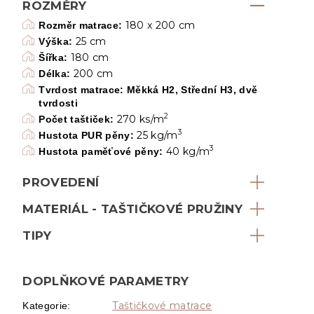
ROZMĚRY
180 x 200 cm
Rozměr matrace:
25 cm
Výška:
180 cm
Šířka:
200 cm
Délka:
Tvrdost matrace: Měkká H2, Střední H3, dvě
tvrdosti
2
270 ks/m
Počet taštiček:
3
25 kg/m
Hustota PUR pěny:
3
40 kg/m
Hustota paměťové pěny:
PROVEDENÍ
MATERIÁL - TAŠTIČKOVÉ PRUŽINY
TIPY
DOPLŇKOVÉ PARAMETRY
Taštičkové matrace
Kategorie
: