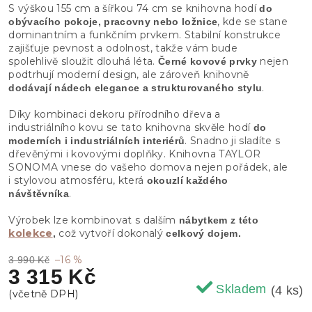
S výškou 155 cm a šířkou 74 cm se knihovna hodí
do
, kde se stane
obývacího pokoje, pracovny nebo ložnice
dominantním a funkčním prvkem. Stabilní konstrukce
zajišťuje pevnost a odolnost, takže vám bude
spolehlivě sloužit dlouhá léta.
nejen
Černé kovové prvky
podtrhují moderní design, ale zároveň knihovně
.
dodávají nádech elegance a strukturovaného stylu
Díky kombinaci dekoru přírodního dřeva a
industriálního kovu se tato knihovna skvěle hodí
do
. Snadno ji sladíte s
moderních i industriálních interiérů
dřevěnými i kovovými doplňky. Knihovna TAYLOR
SONOMA vnese do vašeho domova nejen pořádek, ale
i stylovou atmosféru, která
okouzlí každého
.
návštěvníka
Výrobek lze kombinovat s dalším
nábytkem z této
kolekce
což vytvoří dokonalý
,
celkový dojem.
–16 %
3 990 Kč
3 315 Kč
Skladem
(4 ks)