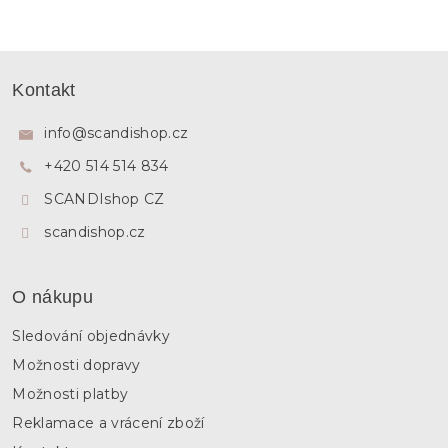
Z
á
Kontakt
p
a
info
@
scandishop.cz
t
+420 514 514 834
í
SCANDIshop CZ
scandishop.cz
O nákupu
Sledování objednávky
Možnosti dopravy
Možnosti platby
Reklamace a vrácení zboží