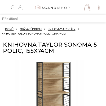
Přejít
na
NÁKUPN
obsah
KOŠÍK
Přihlášení
DOMŮ
/
OBÝVACÍ POKOJ
/
KNIHOVNY A REGÁLY
/
KNIHOVNA TAYLOR SONOMA 5 POLIC, 155X74CM
KNIHOVNA TAYLOR SONOMA 5
POLIC, 155X74CM