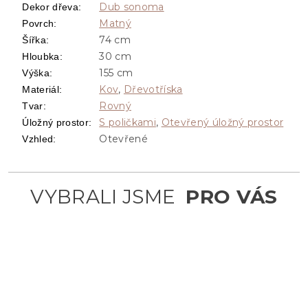
Dub sonoma
Dekor dřeva
:
Matný
Povrch
:
74 cm
Šířka
:
30 cm
Hloubka
:
155 cm
Výška
:
Kov
,
Dřevotříska
Materiál
:
Rovný
Tvar
:
S poličkami
,
Otevřený úložný prostor
Úložný prostor
:
Otevřené
Vzhled
: