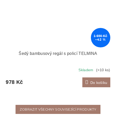
1 690 Kč
–42 %
Šedý bambusový regál s policí TELMINA
Skladem
(>10 ks)
978 Kč
Do košíku
ZOBRAZIT VŠECHNY SOUVISEJÍCÍ PRODUKTY