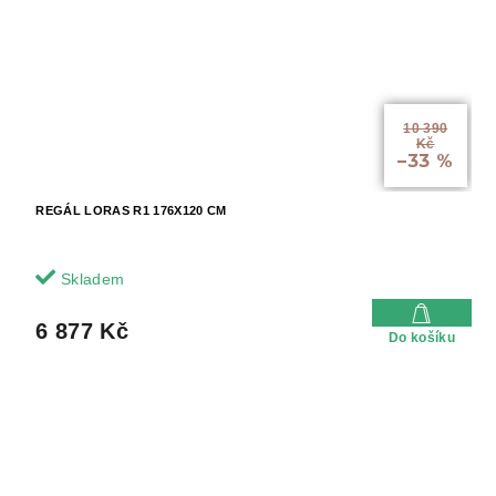
10 390
Kč
–33 %
REGÁL LORAS R1 176X120 CM
Skladem
6 877 Kč
Do košíku