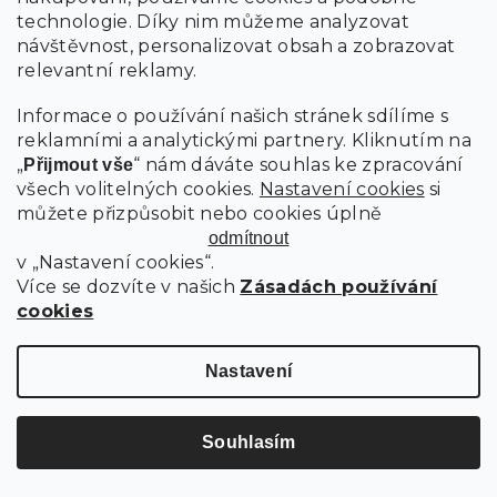
technologie. Díky nim můžeme analyzovat
návštěvnost, personalizovat obsah a zobrazovat
relevantní reklamy.
Informace o používání našich stránek sdílíme s
reklamními a analytickými partnery. Kliknutím na
„
“ nám dáváte souhlas ke zpracování
Přijmout vše
všech volitelných cookies.
Nastavení cookies
si
můžete přizpůsobit nebo cookies úplně
odmítnout
v „Nastavení cookies“.
Více se dozvíte v našich
Zásadách používání
1 631 Kč
cookies
–9 %
REGÁL TAYLOR HNĚDÝ S ČERNOU KONSTRUKCÍ, 6 POLIC
Nastavení
Skladem
Souhlasím
1 472 Kč
Do košíku