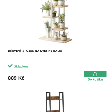
k
r
t
o
ů
d
u
k
t
ů
DŘEVĚNÝ STOJAN NA KVĚTINY BALIA
Skladem
889 Kč
Do košíku