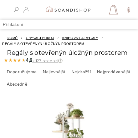
Přejít
na
NÁKUPN
obsah
KOŠÍK
Přihlášení
DOMŮ
/
OBÝVACÍ POKOJ
/
KNIHOVNY A REGÁLY
/
REGÁLY S OTEVŘENÝN ÚLOŽNÝN PROSTOREM
Regály s otevřenýn úložnýn prostorem
★★★★★
★★★★★
4,6
z 127 recenzí
Ř
a
Doporučujeme
Nejlevnější
Nejdražší
Nejprodávanější
z
Abecedně
e
n
í
V
p
ý
r
p
o
i
d
s
u
p