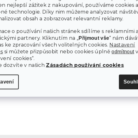
n nejlepší zážitek z nakupování, používáme cookies 
né technologie. Díky nim můžeme analyzovat návštěv
alizovat obsah a zobrazovat relevantní reklamy.
ace o používání našich stránek sdílíme s reklamními 
ickými partnery. Kliknutím na „
“ nám dává
Přijmout vše
s ke zpracování všech volitelných cookies.
Nastavení
 R3
REGÁL TABLO R4
es
si můžete přizpůsobit nebo cookies úplně
odmítnout
vení cookies“.
e dozvíte v našich
Zásadách používání cookies
10 dní
2 289 Kč
Do košíku
Do košíku
tavení
Souhl
O
v
l
á
d
a
c