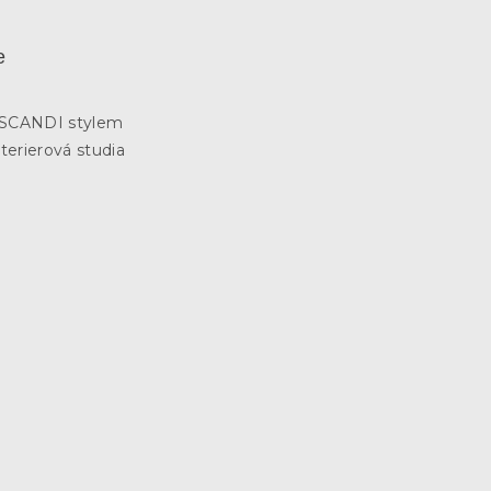
e
3
e SCANDI stylem
terierová studia