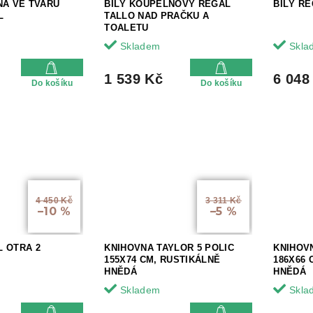
NA VE TVARU
BÍLÝ KOUPELNOVÝ REGÁL
BÍLÝ R
L
TALLO NAD PRAČKU A
TOALETU
Skladem
Skla
1 539 Kč
6 048
Do košíku
Do košíku
4 450 Kč
3 311 Kč
–10 %
–5 %
 OTRA 2
KNIHOVNA TAYLOR 5 POLIC
KNIHOVN
155X74 CM, RUSTIKÁLNĚ
186X66 
HNĚDÁ
HNĚDÁ
Skladem
Skla