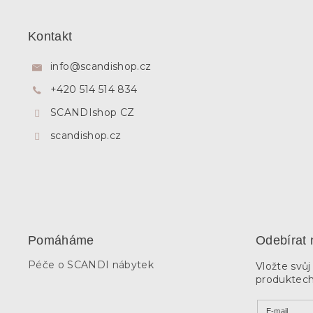
Z
á
p
Kontakt
a
t
info
@
scandishop.cz
í
+420 514 514 834
SCANDIshop CZ
scandishop.cz
Pomáháme
Odebírat 
Péče o SCANDI nábytek
Vložte svů
produktech
E-mail