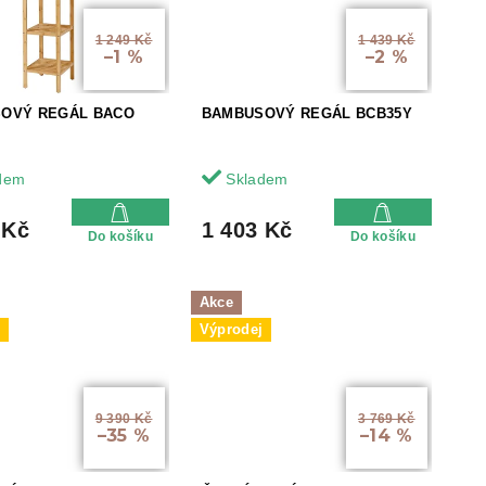
1 249 Kč
1 439 Kč
–1 %
–2 %
OVÝ REGÁL BACO
BAMBUSOVÝ REGÁL BCB35Y
dem
Skladem
 Kč
1 403 Kč
Do košíku
Do košíku
Akce
j
Výprodej
9 390 Kč
3 769 Kč
–35 %
–14 %