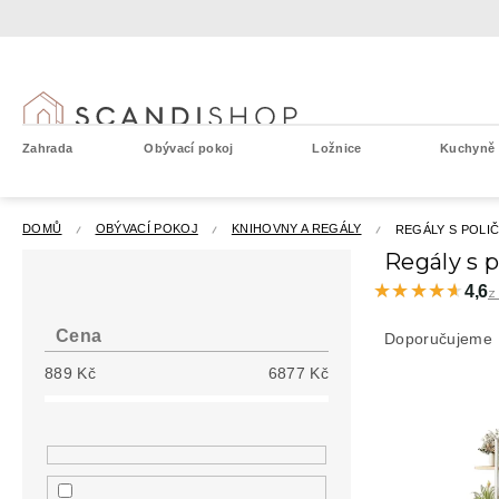
Přejít
na
obsah
Zahrada
Obývací pokoj
Ložnice
Kuchyně a
DOMŮ
OBÝVACÍ POKOJ
KNIHOVNY A REGÁLY
REGÁLY S POLI
P
Regály s 
o
★★★★★
★★★★★
4,6
z
s
Ř
t
a
Cena
Doporučujeme
r
z
889
Kč
6877
Kč
a
e
n
V
n
n
ý
í
í
p
p
p
i
r