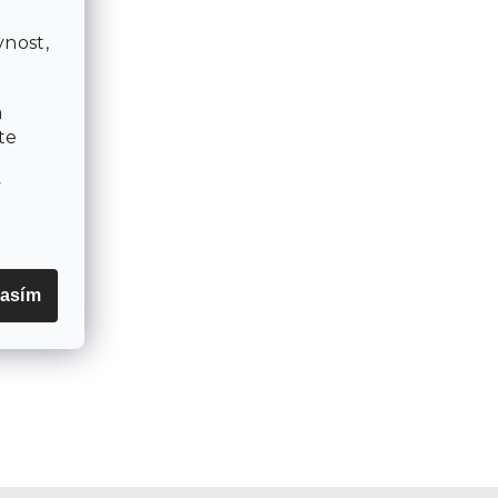
a
nost,
a
te
v
asím