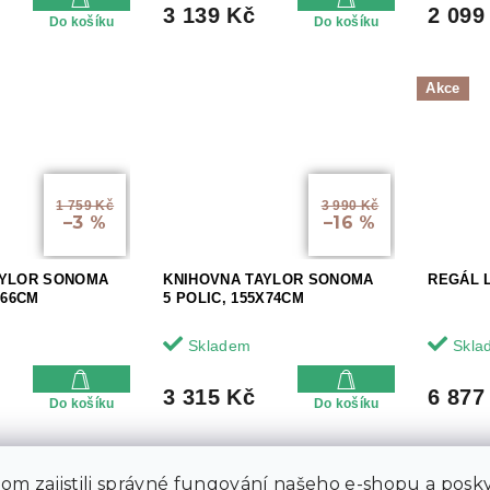
3 139 Kč
2 099
Do košíku
Do košíku
Akce
1 759 Kč
3 990 Kč
–3 %
–16 %
AYLOR SONOMA
KNIHOVNA TAYLOR SONOMA
REGÁL L
X66CM
5 POLIC, 155X74CM
Skladem
Skla
3 315 Kč
6 877
Do košíku
Do košíku
m zajistili správné fungování našeho e-shopu a posky