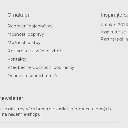
í
p
r
O nákupu
Inspirujte s
v
k
Katalog 202
Sledování objednávky
y
Inspirujte s
v
Možnosti dopravy
ý
Partnerská in
Možnosti platby
p
i
Reklamace a vrácení zboží
s
u
Kontakty
Všeobecné Obchodní podmínky
Ochrana osobních údajů
newsletter
j e-mail a my vám budeme zasílat informace o nových
 na našem e-shopu.