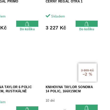
EGÁL PRIMO
ČERNÝ REGÁL OTRA 1
dem
Skladem
 Kč
3 227 Kč
Do košíku
Do košíku
3 809 Kč
–2 %
A TAYLOR 6 POLIC
KNIHOVNA TAYLOR SONOMA
CM, RUSTIKÁLNĚ
14 POLIC, 166X158CM
10 dní
dem