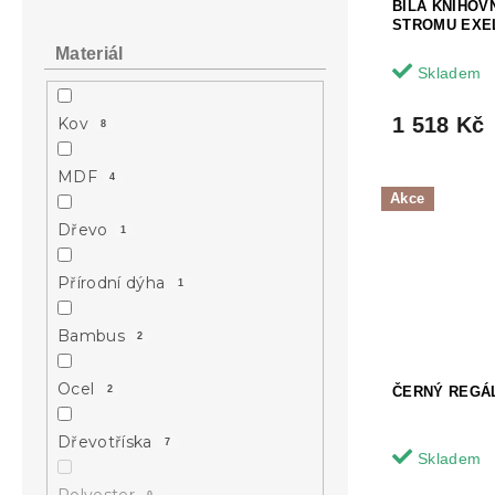
BÍLÁ KNIHOV
STROMU EXE
Materiál
Skladem
1 518 Kč
Kov
8
MDF
4
Akce
Dřevo
1
Přírodní dýha
1
Bambus
2
Ocel
2
ČERNÝ REGÁL
Dřevotříska
7
Skladem
Polyester
0