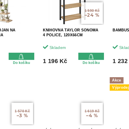
1 590 Kč
–24 %
OJAN NA
KNIHOVNA TAYLOR SONOMA
BAMBUS
IA
4 POLICE, 120X66CM
Skladem
Skla
1 196 Kč
1 232
Do košíku
Do košíku
Akce
Výprode
1 570 Kč
1 619 Kč
–3 %
–4 %