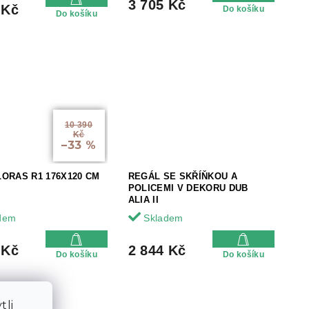
3 705 Kč
 Kč
Do košíku
Do košíku
10 390
Kč
–33 %
ORAS R1 176X120 CM
REGÁL SE SKŘÍŇKOU A
POLICEMI V DEKORU DUB
ALIA II
dem
Skladem
 Kč
2 844 Kč
Do košíku
Do košíku
tli