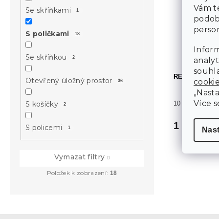
Vám te
Se skříňkami
1
podob
person
S poličkami
18
Inform
Se skříňkou
2
analyt
souhla
REGÁL TABLO
Otevřený úložný prostor
cooki
36
„Nasta
Více s
S košíčky
10 dní
2
1 799 Kč
S policemi
1
Nas
Vymazat filtry
Položek k zobrazení:
18