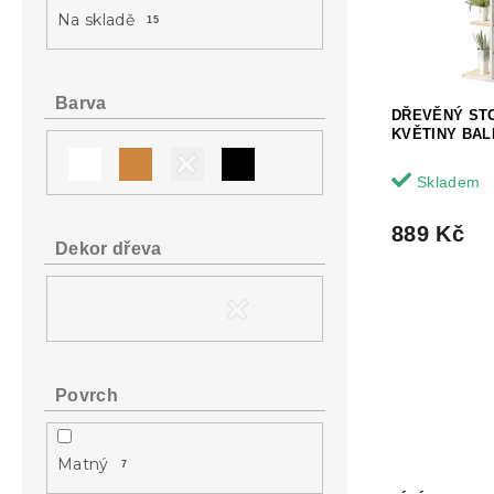
a
s
o
Na skladě
15
n
p
d
e
r
u
l
o
k
d
t
Barva
DŘEVĚNÝ ST
u
ů
KVĚTINY BAL
k
t
Skladem
ů
889 Kč
Dekor dřeva
Povrch
Matný
7