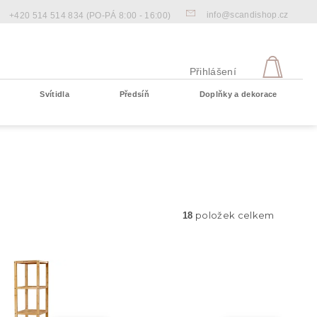
info@scandishop.cz
+420 514 514 834
(PO-PÁ 8:00 - 16:00)
NÁKU
KOŠÍ
Přihlášení
Svítidla
Předsíň
Doplňky a dekorace
Prázdný košík
položek celkem
18