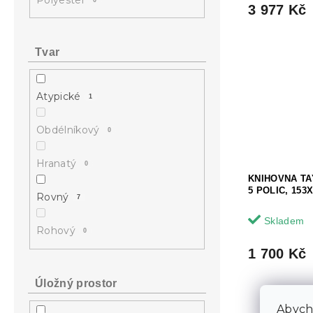
3 977 Kč
Tvar
Atypické
1
Obdélníkový
0
Hranatý
0
KNIHOVNA T
5 POLIC, 153
Rovný
7
Skladem
Rohový
0
1 700 Kč
Úložný prostor
Abycho