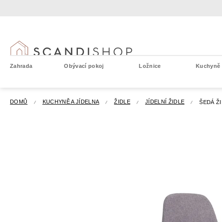
Přejít
na
obsah
Zahrada
Obývací pokoj
Ložnice
Kuchyně a
DOMŮ
KUCHYNĚ A JÍDELNA
ŽIDLE
JÍDELNÍ ŽIDLE
ŠEDÁ Ž