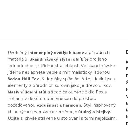
Uvolněný
a přírodních
interiér plný světlých barev
materiálů.
pro jeho
Skandinávský styl si oblíbíte
jednoduchost, střídmost a lehkost. Ve skandinávské
jídelně nešlápnete vedle s minimalisticky laděnou
S doplňky spíše šetřete, ideální jsou
šedou židli Fox.
elementy z přírodních surovin jako je dřevo či kov.
a šedé čalouněné židle Fox s
Masivní jídelní stůl
nohami v dekoru dubu vnesou do prostoru
požadovanou
Styl inspirovaný
vzdušnost a harmonii.
chladnými severskými zeměmi
je útulný a hřejivý.
Užijte si chvíle strávené u stolování s těmi nejbližšími.