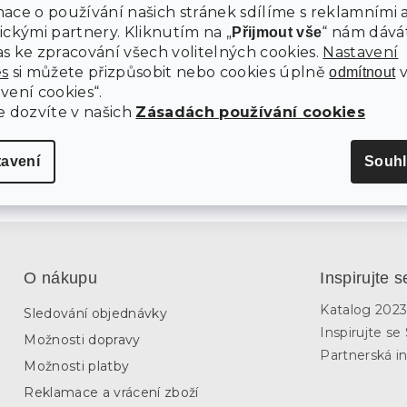
ace o používání našich stránek sdílíme s reklamními 
ickými partnery. Kliknutím na „
“ nám dává
Přijmout vše
CÍ SET S MISKOU A PRKÉNKEM
STOJANY NA KOŘENKY CASCAD
s ke zpracování všech volitelných cookies.
Nastavení
SADA 2KS, PŘÍRODNÍ BAMBUS
es
si můžete přizpůsobit nebo cookies úplně
odmítnout
vení cookies“.
10 dní
m
e dozvíte v našich
Zásadách používání cookies
495 Kč
Do košíku
tavení
Souhl
O nákupu
Inspirujte s
Katalog 202
Sledování objednávky
Inspirujte s
Možnosti dopravy
Partnerská in
Možnosti platby
Reklamace a vrácení zboží