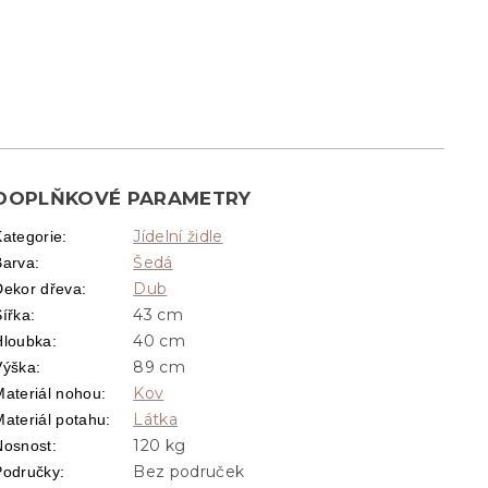
DOPLŇKOVÉ PARAMETRY
Jídelní židle
Kategorie
:
Šedá
Barva
:
Dub
Dekor dřeva
:
43 cm
Šířka
:
40 cm
Hloubka
:
89 cm
Výška
:
Kov
Materiál nohou
:
Látka
Materiál potahu
:
120 kg
Nosnost
:
Bez područek
Područky
: