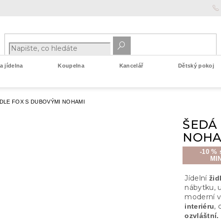
 jídelna
Koupelna
Kancelář
Dětský pokoj
IDLE FOX S DUBOVÝMI NOHAMI
ŠEDÁ 
NOHA
-10 % 
MI
Jídelní
žid
nábytku, 
moderní vz
,
interiéru
ozvláštní.