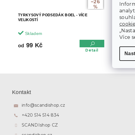
–26
Inform
%
analyt
TYRKYSOVÝ PODSEDÁK BOEL - VÍCE
SERVÍROVA
souhla
VELIKOSTÍ
GUSTA
cooki
„Nasta
Skladem
Sklade
Více s
154 Kč
99 Kč
od
Detail
Nas
Z
á
p
Kontakt
a
t
info
@
scandishop.cz
í
+420 514 514 834
SCANDIshop CZ