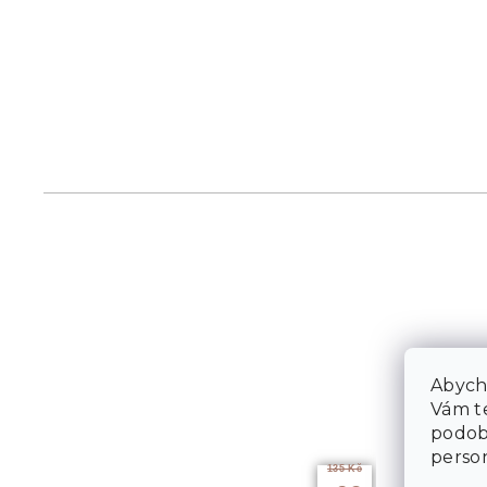
Abycho
Vám te
podob
person
135 Kč
až