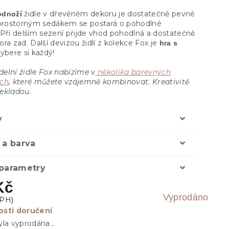
židle v dřevěném dekoru je dostatečně pevné
odnoží
 prostorným sedákem se postará o pohodlné
 Při delším sezení přijde vhod pohodlná a dostatečně
ra zad. Další devizou židlí z kolekce Fox je
hra s
Vybere si každý!
delní židle Fox nabízíme v
několika barevných
ích
, které můžete vzájemně kombinovat. Kreativitě
ekladou.
y
 a barva
 parametry
Kč
Vyprodáno
sti doručení
yla vyprodána…