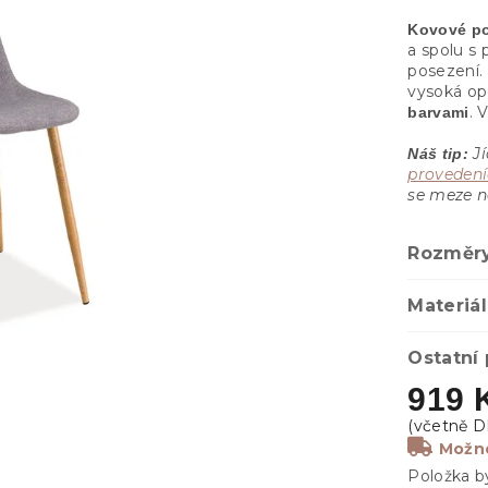
Kovové p
a spolu s
posezení.
vysoká opo
. 
barvami
Jí
Náš tip:
proveden
se meze n
Rozměr
Materiál
Ostatní
919 
Možno
Položka b