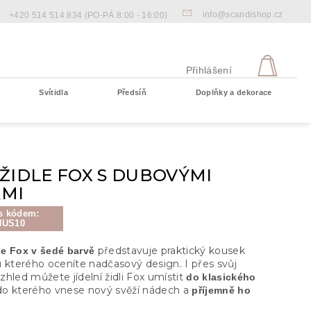
info@scandishop.cz
+420 514 514 834
(PO-PÁ 8:00 - 16:00)
NÁKU
KOŠÍ
Přihlášení
Svítidla
Předsíň
Doplňky a dekorace
Prázdný košík
ŽIDLE FOX S DUBOVÝMI
MI
s kódem:
NUS10
představuje praktický kousek
le Fox v šedé barvě
u kterého oceníte nadčasový design. I přes svůj
hled můžete jídelní židli Fox umístit
do klasického
 do kterého vnese nový svěží nádech a
příjemně ho