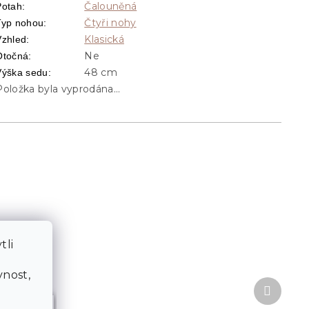
Čalouněná
Potah
:
Čtyři nohy
Typ nohou
:
Klasická
Vzhled
:
Ne
Otočná
:
48 cm
Výška sedu
:
Položka byla vyprodána…
tli
a
nost,
Další
produkt
513 Kč