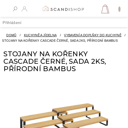
Přejít
na
NÁKUPN
obsah
KOŠÍK
Přihlášení
DOMŮ
/
KUCHYNĚ A JÍDELNA
/
VYBAVENÍ A DOPLŇKY DO KUCHYNĚ
/
STOJANY NA KOŘENKY CASCADE ČERNÉ, SADA 2KS, PŘÍRODNÍ BAMBUS
STOJANY NA KOŘENKY
CASCADE ČERNÉ, SADA 2KS,
PŘÍRODNÍ BAMBUS