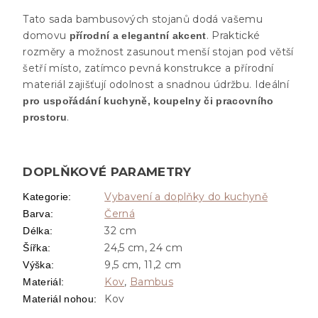
Tato sada bambusových stojanů dodá vašemu
domovu
. Praktické
přírodní a elegantní akcent
rozměry a možnost zasunout menší stojan pod větší
šetří místo, zatímco pevná konstrukce a přírodní
materiál zajišťují odolnost a snadnou údržbu. Ideální
pro uspořádání kuchyně, koupelny či pracovního
.
prostoru
DOPLŇKOVÉ PARAMETRY
Vybavení a doplňky do kuchyně
Kategorie
:
Černá
Barva
:
32 cm
Délka
:
24,5 cm, 24 cm
Šířka
:
9,5 cm, 11,2 cm
Výška
:
Kov
,
Bambus
Materiál
:
Kov
Materiál nohou
: