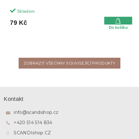
Skladem
79 Kč
Do košíku
ZOBRAZIT VŠECHNY SOUVISEJÍCÍ PRODUKTY
Z
á
Kontakt
p
a
info
@
scandishop.cz
t
+420 514 514 834
í
SCANDIshop CZ