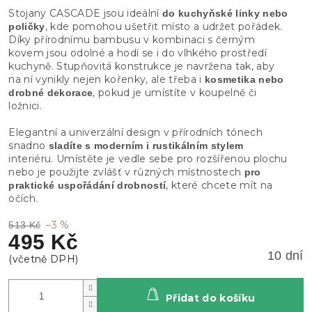
Stojany CASCADE jsou ideální
do kuchyňské linky nebo
, kde pomohou ušetřit místo a udržet pořádek.
poličky
Díky přírodnímu bambusu v kombinaci s černým
kovem jsou odolné a hodí se i do vlhkého prostředí
kuchyně. Stupňovitá konstrukce je navržena tak, aby
na ní vynikly nejen kořenky, ale třeba i
kosmetika nebo
, pokud je umístíte v koupelně či
drobné dekorace
ložnici.
Elegantní a univerzální design v přírodních tónech
snadno
sladíte s moderním i rustikálním stylem
interiéru. Umístěte je vedle sebe pro rozšířenou plochu
nebo je použijte zvlášť v různých místnostech
pro
, které chcete mít na
praktické uspořádání drobností
očích.
–3 %
513 Kč
495 Kč
10 dní
Přidat do košíku