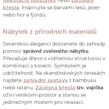
dekorační polštářky
nebo
zahradní
křesla
. Inspirujte se barvami lesů, jezer
nebo hor a fjordů.
Nábytek z přírodních materiálů
Severskou eleganci dostanete do zahrady
pomocí
.
správně zvoleného nábytku
Převažuje dřevo s viditelnou strukturou v
kombinaci s kovem. Symbolem je
udržitelnost. Na skandinávských terasách
najdete
zahradní sestavy
z bambusu
nebo ratanu.
Závěsná křesla
tzv. vajíčka
oživí venkovní prostor a stanou se
jedinečným místem pro relaxaci.