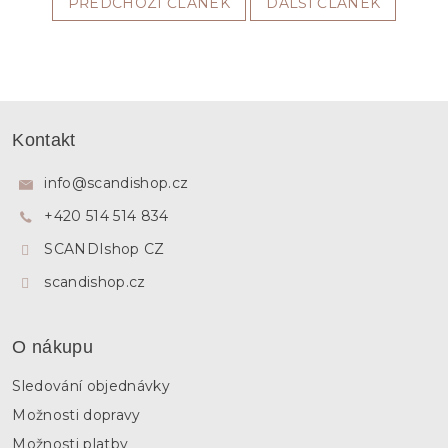
PŘEDCHOZÍ ČLÁNEK
DALŠÍ ČLÁNEK
Z
á
Kontakt
p
a
info
@
scandishop.cz
t
+420 514 514 834
í
SCANDIshop CZ
scandishop.cz
O nákupu
Sledování objednávky
Možnosti dopravy
Možnosti platby