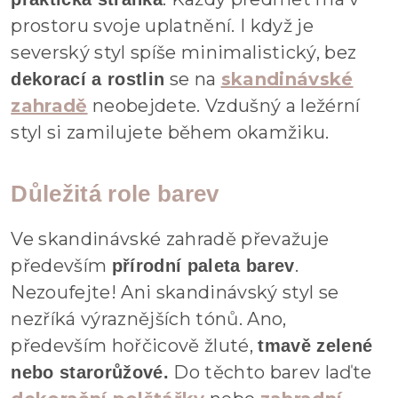
prostoru svoje uplatnění. I když je
severský styl spíše minimalistický, bez
se na
skandinávské
dekorací a rostlin
zahradě
neobejdete. Vzdušný a ležérní
styl si zamilujete během okamžiku.
Důležitá role barev
Ve skandinávské zahradě převažuje
především
.
přírodní paleta barev
Nezoufejte! Ani skandinávský styl se
nezříká výraznějších tónů. Ano,
především hořčicově žluté,
tmavě zelené
Do těchto barev laďte
nebo starorůžové.