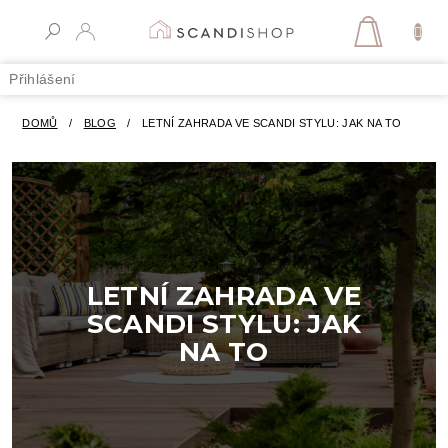
Přejít
na
NÁKUPN
obsah
KOŠÍK
Přihlášení
DOMŮ
/
BLOG
/
LETNÍ ZAHRADA VE SCANDI STYLU: JAK NA TO
LETNÍ ZAHRADA VE
SCANDI STYLU: JAK
NA TO