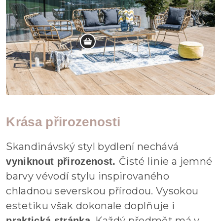
Krása přirozenosti
Skandinávský styl bydlení nechává
Čisté linie a jemné
vyniknout přirozenost.
barvy vévodí stylu inspirovaného
chladnou severskou přírodou. Vysokou
estetiku však dokonale doplňuje i
. Každý předmět má v
praktická stránka