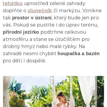
lehátko
uprostřed zelené zahrady
doplňte o
slunečník
či markýzu. Vznikne
tak
, který bude jen pro
prostor v ústraní
vás. Pokud se pustíte i do úprav terénu,
podtrhne celkovou
přírodní jezírko
atmosféru a stane se útočištěm pro
drobný hmyz nebo malé rybky. Na
zahradě nesmí chybět
houpačka a bazén
pro děti i dospělé.