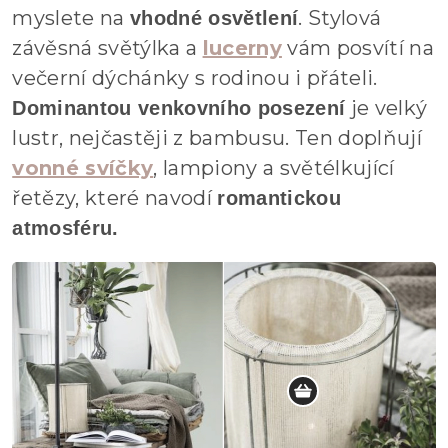
myslete na
. Stylová
vhodné osvětlení
závěsná světýlka a
lucerny
vám posvítí na
večerní dýchánky s rodinou i přáteli.
je velký
Dominantou venkovního posezení
lustr, nejčastěji z bambusu. Ten doplňují
vonné svíčky
, lampiony a světélkující
řetězy, které navodí
romantickou
atmosféru.