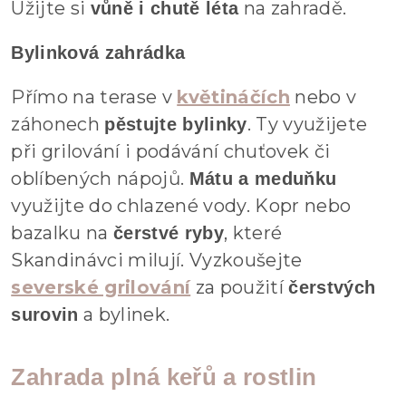
Užijte si
na zahradě.
vůně i chutě léta
Bylinková zahrádka
Přímo na terase v
květináčích
nebo v
záhonech
. Ty využijete
pěstujte bylinky
při grilování i podávání chuťovek či
oblíbených nápojů.
Mátu a meduňku
využijte do chlazené vody. Kopr nebo
bazalku na
, které
čerstvé ryby
Skandinávci milují. Vyzkoušejte
severské grilování
za použití
čerstvých
a bylinek.
surovin
Zahrada plná keřů a rostlin