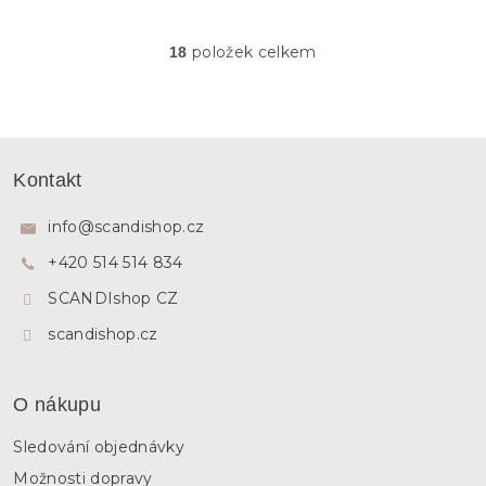
položek celkem
18
O
v
l
á
d
Z
a
á
c
Kontakt
p
í
p
a
info
@
scandishop.cz
r
t
v
+420 514 514 834
í
k
y
SCANDIshop CZ
v
ý
scandishop.cz
p
i
s
O nákupu
u
Sledování objednávky
Možnosti dopravy