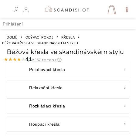
Přejít
na
NÁKUPN
obsah
KOŠÍK
Přihlášení
DOMŮ
/
OBÝVACÍ POKOJ
/
KŘESLA
/
BÉŽOVÁ KŘESLA VE SKANDINÁVSKÉM STYLU
Béžová křesla ve skandinávském stylu
★★★★★
★★★★★
4,1
z 157 recenzí
Polohovací křesla
Relaxační křesla
Rozkládací křesla
Houpací křesla