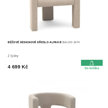
t
o
ů
d
u
k
t
ů
BÉŽOVÉ DESIGNOVÉ KŘESLO ALPAH B
BALOO 2074
2 týdny
4 699 Kč
Do košíku