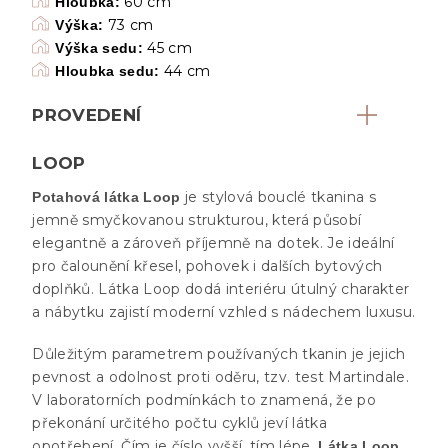
60 cm
Hloubka:
73 cm
Výška:
45 cm
Výška sedu:
44 cm
Hloubka sedu:
PROVEDENÍ
LOOP
je stylová bouclé tkanina s
Potahová látka Loop
jemně smyčkovanou strukturou, která působí
elegantně a zároveň příjemně na dotek. Je ideální
pro čalounění křesel, pohovek i dalších bytových
doplňků. Látka Loop dodá interiéru útulný charakter
a nábytku zajistí moderní vzhled s nádechem luxusu.
Důležitým parametrem používaných tkanin je jejich
pevnost a odolnost proti oděru, tzv. test Martindale.
V laboratorních podmínkách to znamená, že po
překonání určitého počtu cyklů jeví látka
opotřebení. Čím je číslo vyšší, tím lépe.
Látka Loop