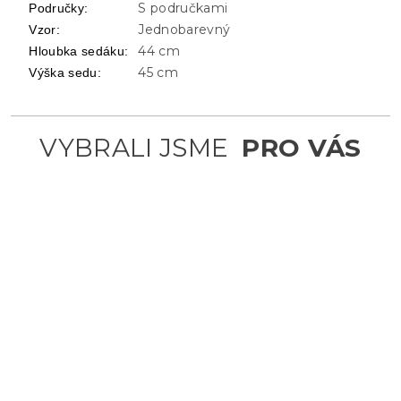
S područkami
Područky
:
Jednobarevný
Vzor
:
44 cm
Hloubka sedáku
:
45 cm
Výška sedu
: