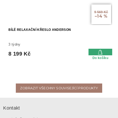
9 569 Kč
–14 %
BÍLÉ RELAXAČNÍ KŘESLO ANDERSON
3 týdny
8 199 Kč
Do košíku
ZOBRAZIT VŠECHNY SOUVISEJÍCÍ PRODUKTY
Z
á
Kontakt
p
a