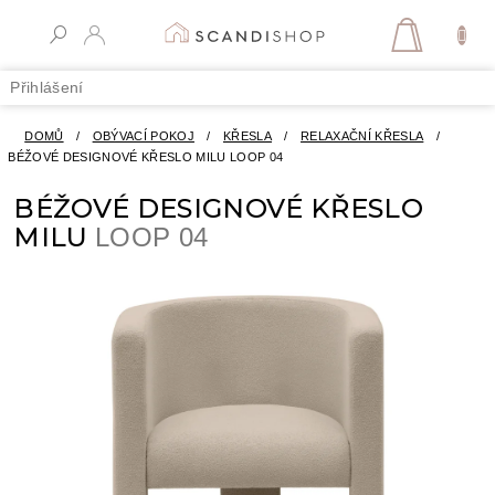
Přejít
na
NÁKUPN
obsah
KOŠÍK
Přihlášení
DOMŮ
/
OBÝVACÍ POKOJ
/
KŘESLA
/
RELAXAČNÍ KŘESLA
/
BÉŽOVÉ DESIGNOVÉ KŘESLO MILU
LOOP 04
BÉŽOVÉ DESIGNOVÉ KŘESLO
MILU
LOOP 04