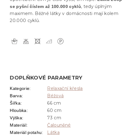
, tedy úplným
se pyšní číslem až 100.000 cyklů
maximem. Běžné látky v domácnosti mají kolem
20.000 cyklů.
DOPLŇKOVÉ PARAMETRY
Relaxační křesla
Kategorie
:
Béžová
Barva
:
66 cm
Šířka
:
60 cm
Hloubka
:
73 cm
Výška
:
Čalouněné
Materiál
:
Látka
Materiál potahu
: