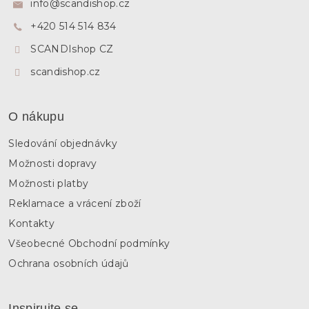
info
@
scandishop.cz
t
+420 514 514 834
í
SCANDIshop CZ
scandishop.cz
O nákupu
Sledování objednávky
Možnosti dopravy
Možnosti platby
Reklamace a vrácení zboží
Kontakty
Všeobecné Obchodní podmínky
Ochrana osobních údajů
Inspirujte se