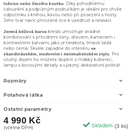
. Díky pohodlnému
ložnice nebo čtecího koutku
čalounění a podpůrným područkám je ideální pro chvíle
odpočinku s knihou, kávou nebo při posezení s hosty.
Jeho tvar navíc přirozeně zve k usednutí a relaxaci.
křesla umožňuje snadné
Jemná béžová barva
kombinování s přírodními tóny, dřevem, kamenem i
kontrastními barvami, jako je terakota, tmavě šedá
nebo černá. Skvěle zapadne do interiéru
ve
. Pro
skandinávském, moderním i minimalistickém stylu
útulný dojem ho můžete doplnit o měkký koberec,
lampu s kovovými detaily a výrazný dekorativní polštář.
Rozměry
Potahová látka
Ostatní parametry
4 990 Kč
Skladem
(3 ks)