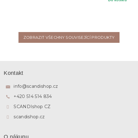
Do košíku
ZOBRAZIT VŠECHNY SOUVISEJÍCÍ PRODUKTY
Z
á
Kontakt
p
a
info
@
scandishop.cz
t
+420 514 514 834
í
SCANDIshop CZ
scandishop.cz
O nákupu