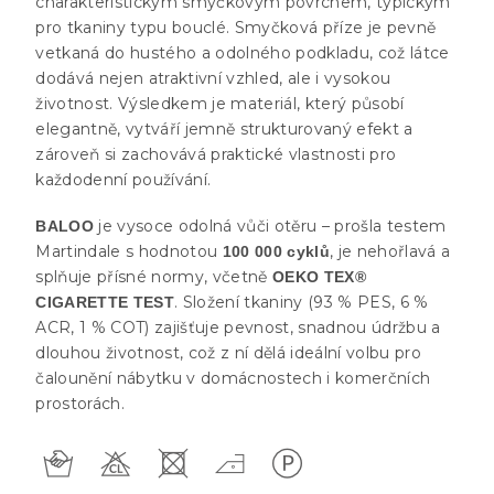
charakteristickým smyčkovým povrchem, typickým
pro tkaniny typu bouclé. Smyčková příze je pevně
vetkaná do hustého a odolného podkladu, což látce
dodává nejen atraktivní vzhled, ale i vysokou
životnost. Výsledkem je materiál, který působí
elegantně, vytváří jemně strukturovaný efekt a
zároveň si zachovává praktické vlastnosti pro
každodenní používání.
je vysoce odolná vůči otěru – prošla testem
BALOO
Martindale s hodnotou
, je nehořlavá a
100 000 cyklů
splňuje přísné normy, včetně
OEKO TEX®
. Složení tkaniny (93 % PES, 6 %
CIGARETTE TEST
ACR, 1 % COT) zajišťuje pevnost, snadnou údržbu a
dlouhou životnost, což z ní dělá ideální volbu pro
čalounění nábytku v domácnostech i komerčních
prostorách.