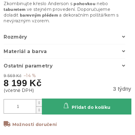
Zkombinujte křeslo Anderson s
nebo
pohovkou
ve stejném provedení. Doporučujeme
taburetem
doladit
a dekoračním polštářkem s
barevným plédem
nevýrazným vzorem.
Rozměry
Materiál a barva
Ostatní parametry
–14 %
9 569 Kč
8 199 Kč
3 týdny
Přidat do košíku
Možnosti doručení