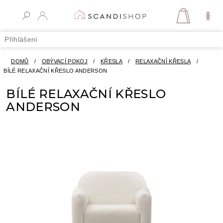
Přejít
na
NÁKUPN
obsah
KOŠÍK
Přihlášení
DOMŮ
/
OBÝVACÍ POKOJ
/
KŘESLA
/
RELAXAČNÍ KŘESLA
/
BÍLÉ RELAXAČNÍ KŘESLO ANDERSON
BÍLÉ RELAXAČNÍ KŘESLO
ANDERSON