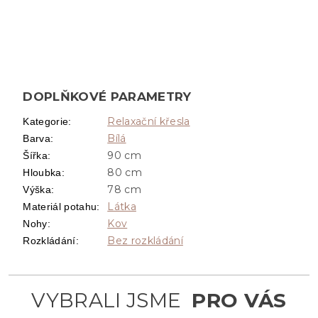
DOPLŇKOVÉ PARAMETRY
Relaxační křesla
Kategorie
:
Bílá
Barva
:
90 cm
Šířka
:
80 cm
Hloubka
:
78 cm
Výška
:
Látka
Materiál potahu
:
Kov
Nohy
:
Bez rozkládání
Rozkládání
: