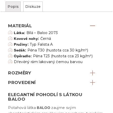
Popis
Diskuze
MATERIÁL
Bílá – Baloo 2073
Látka:
Černá
Kovové nohy:
Typ Falista A
Pružiny:
Pěna T30 (hustota cca 30 kg/m³)
Sedák:
Pěna T23 (hustota cca 23 kg/m³)
Opěradlo:
Dřevěný rám lakovaný černou barvou
ROZMĚRY
PROVEDENÍ
ELEGANTNÍ POHODLÍ S LÁTKOU
BALOO
Potahová látka
zaujme svým
BALOO