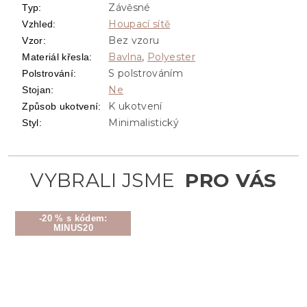
Závěsné
Typ
:
Houpací sítě
Vzhled
:
Bez vzoru
Vzor
:
Bavlna
,
Polyester
Materiál křesla
:
S polstrováním
Polstrování
:
Ne
Stojan
:
K ukotvení
Způsob ukotvení
:
Minimalistický
Styl
:
-20 % s kódem:
MINUS20