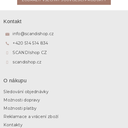
Z
á
Kontakt
p
a
info
@
scandishop.cz
t
+420 514 514 834
í
SCANDIshop CZ
scandishop.cz
O nákupu
Sledování objednávky
Možnosti dopravy
Možnosti platby
Reklamace a vrácení zboží
Kontakty