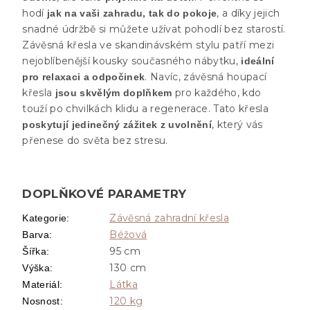
hodí
, a díky jejich
jak na vaši zahradu, tak do pokoje
snadné údržbě si můžete užívat pohodlí bez starostí.
Závěsná křesla ve skandinávském stylu patří mezi
nejoblíbenější kousky současného nábytku,
ideální
. Navíc, závěsná houpací
pro relaxaci a odpočinek
křesla
pro každého, kdo
jsou skvělým doplňkem
touží po chvilkách klidu a regenerace. Tato křesla
, který vás
poskytují jedinečný zážitek z uvolnění
přenese do světa bez stresu.
DOPLŇKOVÉ PARAMETRY
Závěsná zahradní křesla
Kategorie
:
Béžová
Barva
:
95 cm
Šířka
:
130 cm
Výška
:
Látka
Materiál
:
120 kg
Nosnost
: