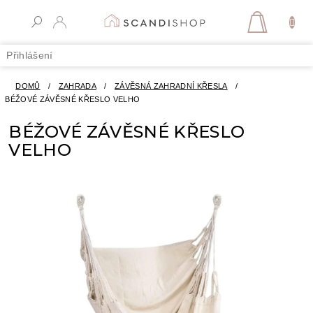
Přejít
na
NÁKUPN
obsah
KOŠÍK
Přihlášení
DOMŮ
/
ZAHRADA
/
ZÁVĚSNÁ ZAHRADNÍ KŘESLA
/
BÉŽOVÉ ZÁVĚSNÉ KŘESLO VELHO
BÉŽOVÉ ZÁVĚSNÉ KŘESLO
VELHO