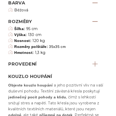
BARVA
Béžová
ROZMĚRY
95 cm
Šířka:
130 cm
Výška:
120 kg
Nosnost:
Rozměry polštáře:
35x35 cm
1,3 kg
Hmotnost:
PROVEDENÍ
KOUZLO HOUPÁNÍ
a jeho pozitivní vliv na vaší
Objevte kouzlo houpání
duševní pohodu. Textilní závěsná křesla poskytují
, čímž s lehkostí
jedinečný pocit pohody a klidu
snižují stres a napětí. Tato křesla jsou vyrobena z
kvalitních textilních materiálů, které jsou nejen
, ale také
. Perfektně se
odolné
příjemné na dotek