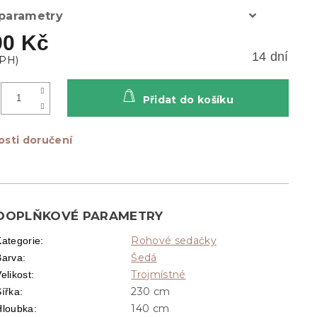
 parametry
90 Kč
14 dní
Přidat do košíku
sti doručení
DOPLŇKOVÉ PARAMETRY
Rohové sedačky
Kategorie
:
Šedá
Barva
:
Trojmístné
elikost
:
230 cm
Šířka
:
140 cm
Hloubka
: