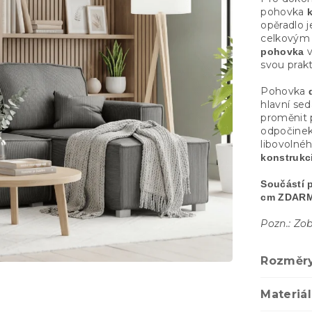
pohovka
opěradlo j
celkovým
v
pohovka
svou prakt
Pohovka
hlavní se
proměnit p
odpočinek
libovolnéh
konstrukci
Součástí 
cm ZDAR
Pozn.: Zob
Rozměr
Materiál