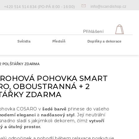
info@scandishop.cz
+420 514 514 834
(PO-PÁ 8:00 - 16:00)
NÁKU
KOŠÍ
Přihlášení
Svítidla
Předsíň
Doplňky a dekorace
Prázdný košík
2 POLŠTÁŘKY ZDARMA
 ROHOVÁ POHOVKA SMART
RO, OBOUSTRANNÁ + 2
TÁŘKY ZDARMA
ohovka COSARO v
přinese do vašeho
šedé barvě
a
. Její neutrální
oderní eleganci
nadčasový styl
 snadno sladí s jakýmkoli dekorem, čímž
vytvoří
ý a útulný prostor.
alý odpočinek a pohodlí během relaxace poskytuje