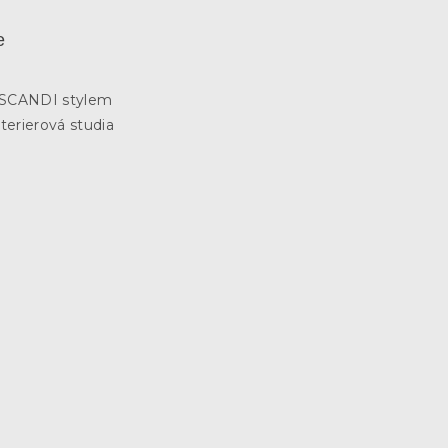
e
3
e SCANDI stylem
terierová studia