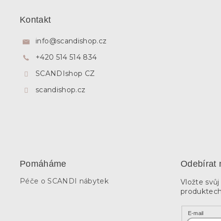
á
p
Kontakt
a
t
info
@
scandishop.cz
í
+420 514 514 834
SCANDIshop CZ
scandishop.cz
Pomáháme
Odebírat 
Péče o SCANDI nábytek
Vložte svů
produktech
E-mail