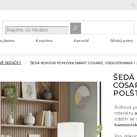
 jídelna
Koupelna
Kancelář
Dětský pokoj
VÉ SEDAČKY
ŠEDÁ ROHOVÁ POHOVKA SMART COSARO, OBOUSTRANNÁ + 
ŠEDÁ
COSA
POLŠ
Rohová p
interiéru
m
odstín se
harmonick
Pro dokon