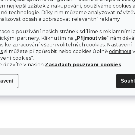
n nejlepší zážitek z nakupování, používáme cookies 
né technologie. Díky nim můžeme analyzovat návštěv
alizovat obsah a zobrazovat relevantní reklamy.
ace o používání našich stránek sdílíme s reklamními 
ickými partnery. Kliknutím na „
“ nám dává
Přijmout vše
s ke zpracování všech volitelných cookies.
Nastavení
es
si můžete přizpůsobit nebo cookies úplně
odmítnout
vení cookies“.
OHOVÁ POHOVKA SMART
SVĚTLE BÉŽOVÁ ROHOVÁ POHO
BOUSTRANNÁ + 2 POLŠTÁŘKY
SMART COSARO, OBOUSTRANNÁ
e dozvíte v našich
Zásadách používání cookies
POLŠTÁŘKY ZDARMA
Skladem
tavení
Souhl
 Kč
12 490 Kč
Do košíku