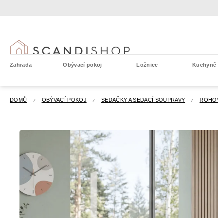
Přejít
na
obsah
Zahrada
Obývací pokoj
Ložnice
Kuchyně a
DOMŮ
OBÝVACÍ POKOJ
SEDAČKY A SEDACÍ SOUPRAVY
ROHO