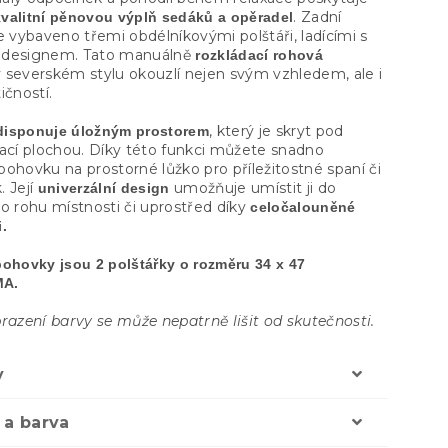
. Zadní
kvalitní pěnovou výplň sedáků a opěradel
e vybaveno třemi obdélníkovými polštáři, ladícími s
 designem. Tato manuálně
rozkládací rohová
 severském stylu okouzlí nejen svým vzhledem, ale i
ičností.
, který je skryt pod
disponuje úložným prostorem
dací plochou. Díky této funkci můžete snadno
ohovku na prostorné lůžko pro příležitostné spaní či
. Její
umožňuje umístit ji do
univerzální design
o rohu místnosti či uprostřed díky
celočalouněné
.
pohovky jsou 2 polštářky o rozměru 34 x 47
MA.
razení barvy se může nepatrně lišit od skutečnosti.
y
 a barva