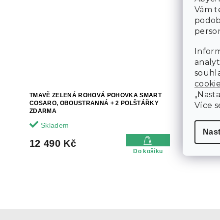
Vám te
podob
person
Inform
analyt
souhla
cooki
„Nasta
TMAVĚ ZELENÁ ROHOVÁ POHOVKA SMART
BÉŽOVÁ R
COSARO, OBOUSTRANNÁ + 2 POLŠTÁŘKY
COSARO, O
Více s
ZDARMA
ZDARMA
14 dní
Skladem
Nas
12 490
12 490 Kč
Do košíku
Z