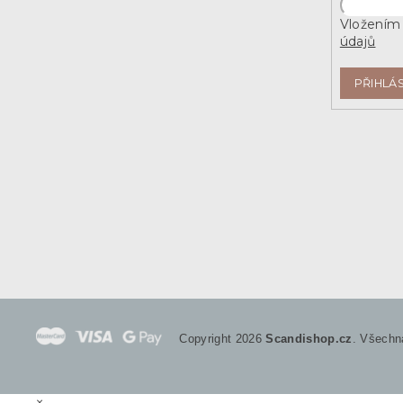
Vložením 
údajů
PŘIHLÁS
Copyright 2026
Scandishop.cz
. Všechn
×