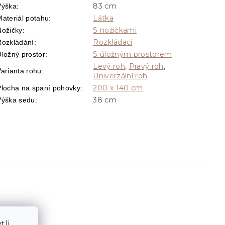
83 cm
Výška
:
Látka
Materiál potahu
:
S nožičkami
Nožičky
:
Rozkládací
Rozkládání
:
S úložným prostorem
Úložný prostor
:
Levý roh
,
Pravý roh
,
Varianta rohu
:
Univerzální roh
200 x 140 cm
Plocha na spaní pohovky
:
38 cm
Výška sedu
:
tli