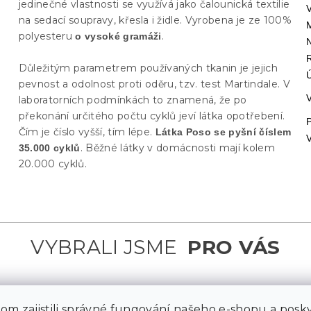
jedinečné vlastnosti se využívá jako čalounická textilie
na sedací soupravy, křesla i židle. Vyrobena je ze 100%
polyesteru
.
o vysoké gramáži
Důležitým parametrem používaných tkanin je jejich
pevnost a odolnost proti oděru, tzv. test Martindale. V
laboratorních podmínkách to znamená, že po
překonání určitého počtu cyklů jeví látka opotřebení.
Čím je číslo vyšší, tím lépe.
Látka Poso se pyšní číslem
. Běžné látky v domácnosti mají kolem
35.000 cyklů
20.000 cyklů.
m zajistili správné fungování našeho e-shopu a posky