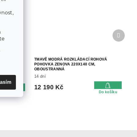
a
nost,
a
Další
produkt
te
v
VKA
TMAVĚ MODRÁ ROZKLÁDACÍ ROHOVÁ
 + 2
POHOVKA ZENOVA 220X140 CM,
OBOUSTRANNÁ
14 dní
asím
12 190 Kč
Do košíku
Do košíku