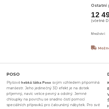
Ostatní
12 4
Možno
POSO
Plyšově
svým vzhledem připomíná
hebká látka Poso
manšestr. Jeho jedinečný 3D efekt je na dotek
příjemný, navíc velice pevný a odolný. Jemné
V
chloupky na povrchu se snadno čistí pomocí
speciálních přípravků pro čalouněný nábytek. Pro své