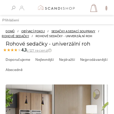
Přejít
na
NÁKUPN
obsah
KOŠÍK
Přihlášení
DOMŮ
/
OBÝVACÍ POKOJ
/
SEDAČKY A SEDACÍ SOUPRAVY
/
ROHOVÉ SEDAČKY
/
ROHOVÉ SEDAČKY - UNIVERZÁLNÍ ROH
Rohové sedačky - univerzální roh
★★★★★
★★★★★
4,3
z 127 recenzí
Ř
a
Doporučujeme
Nejlevnější
Nejdražší
Nejprodávanější
z
Abecedně
e
n
í
V
p
ý
r
p
o
i
d
s
u
p