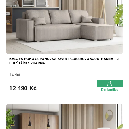
k
r
t
o
ů
d
u
k
t
ů
BÉŽOVÁ ROHOVÁ POHOVKA SMART COSARO, OBOUSTRANNÁ + 2
POLŠTÁŘKY ZDARMA
14 dní
12 490 Kč
Do košíku