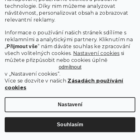
technologie. Díky nim můžeme analyzovat
návštěvnost, personalizovat obsah a zobrazovat
relevantní reklamy.
Informace o používání našich stránek sdílíme s
reklamními a analytickými partnery. Kliknutím na
„
“ nám dáváte souhlas ke zpracování
Přijmout vše
všech volitelných cookies.
Nastavení cookies
si
můžete přizpůsobit nebo cookies úplně
odmítnout
v „Nastavení cookies“.
Více se dozvíte v našich
Zásadách používání
ROZKLÁDACÍ OBOUSTRANNÁ SEDACÍ SOUPRAVA DO L SMART
cookies
BOUCLE 232X143 CM, ŠEDOBÉŽOVÁ
QUELLE 87
Nastavení
Skladem
12 160 Kč
Do košíku
Souhlasím