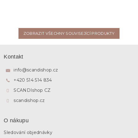
ZOBRAZIT VŠECHNY SOUVISEJÍCÍ PRODUKTY
Z
á
Kontakt
p
a
info
@
scandishop.cz
t
+420 514 514 834
í
SCANDIshop CZ
scandishop.cz
O nákupu
Sledování objednávky