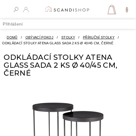
Přejít
na
NÁKUPN
obsah
KOŠÍK
Přihlášení
DOMŮ
/
OBÝVACÍ POKOJ
/
STOLKY
/
PŘÍRUČNÍ STOLKY
/
ODKLÁDACÍ STOLKY ATENA GLASS SADA 2 KS Ø 40/45 CM, ČERNÉ
ODKLÁDACÍ STOLKY ATENA
GLASS SADA 2 KS Ø 40/45 CM,
ČERNÉ