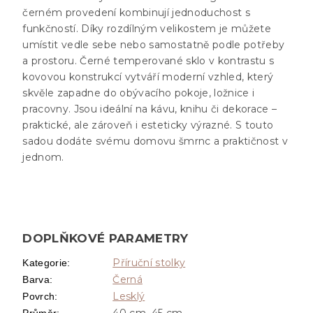
černém provedení kombinují jednoduchost s
funkčností. Díky rozdílným velikostem je můžete
umístit vedle sebe nebo samostatně podle potřeby
a prostoru. Černé temperované sklo v kontrastu s
kovovou konstrukcí vytváří moderní vzhled, který
skvěle zapadne do obývacího pokoje, ložnice i
pracovny. Jsou ideální na kávu, knihu či dekorace –
praktické, ale zároveň i esteticky výrazné. S touto
sadou dodáte svému domovu šmrnc a praktičnost v
jednom.
DOPLŇKOVÉ PARAMETRY
Příruční stolky
Kategorie
:
Černá
Barva
:
Lesklý
Povrch
:
40 cm, 45 cm
Průměr
: