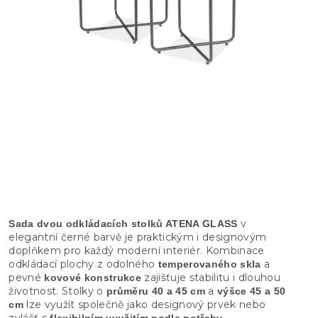
v
Sada dvou odkládacích stolků ATENA GLASS
elegantní černé barvě je praktickým i designovým
doplňkem pro každý moderní interiér. Kombinace
odkládací plochy z odolného
a
temperovaného skla
pevné
zajišťuje stabilitu i dlouhou
kovové konstrukce
životnost. Stolky o
a
průměru 40 a 45 cm
výšce 45 a 50
lze využít společně jako designový prvek nebo
cm
zvlášť s
.
flexibilním využitím podle potřeby