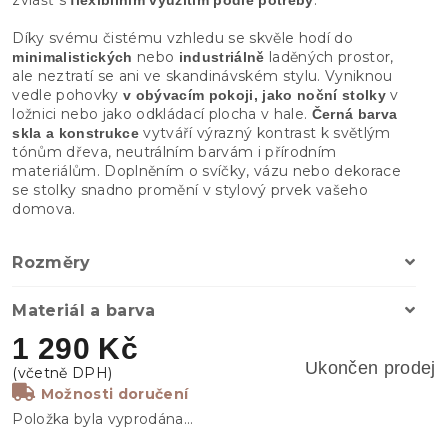
Díky svému čistému vzhledu se skvěle hodí do
nebo
laděných prostor,
minimalistických
industriálně
ale neztratí se ani ve skandinávském stylu. Vyniknou
vedle pohovky
v
v obývacím pokoji, jako noční stolky
ložnici nebo jako odkládací plocha v hale.
Černá barva
vytváří výrazný kontrast k světlým
skla a konstrukce
tónům dřeva, neutrálním barvám i přírodním
materiálům. Doplněním o svíčky, vázu nebo dekorace
se stolky snadno promění v stylový prvek vašeho
domova.
Rozměry
Materiál a barva
1 290 Kč
Ukončen prodej
Možnosti doručení
Položka byla vyprodána…