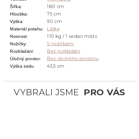
180 cm
Šířka
:
75 cm
Hloubka
:
90 cm
Výška
:
Látka
Materiál potahu
:
110 kg / 1 sedací místo
Nosnost
:
S nožičkami
Nožičky
:
Bez rozkládání
Rozkládání
:
Bez úložného prostoru
Úložný prostor
:
43,5 cm
Výška sedu
: