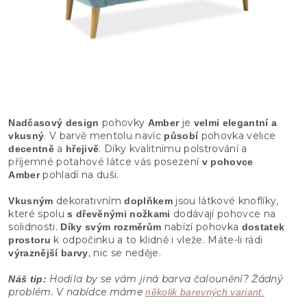
pohovky
je
Nadčasový design
Amber
velmi elegantní a
. V barvě mentolu navíc
pohovka velice
vkusný
působí
a
. Díky kvalitnímu polstrování a
decentně
hřejivě
příjemné potahové látce vás posezení
v pohovce
pohladí na duši.
Amber
dekorativním
jsou látkové knoflíky,
Vkusným
doplňkem
které spolu
dodávají pohovce na
s dřevěnými nožkami
solidnosti.
nabízí pohovka
Díky svým rozměrům
dostatek
k odpočinku a to klidně i vleže. Máte-li rádi
prostoru
, nic se neděje.
výraznější barvy
Hodila by se vám jiná barva čalounění? Žádný
Náš tip:
problém. V nabídce máme
několik barevných variant.