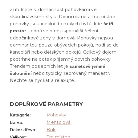
Zútulněte si domácnost pohovkami ve
skandinávském stylu. Dvoumístné a trojmístné
pohovky jsou ideální do malých bytů, kde
šetří
Jedná se o nejúspornější řešení
prostor.
odpočinkové zóny v domově. Pohovky nejsou
dominantou pouze obývacích pokojů, hodí se do
kanceláří nebo dětských pokojů. Celkový dojem
podtrhne na dotek příjemný povrch pohovky.
Trendem posledních let je
sametově jemné
nebo typicky žebrovaný manšestr.
čalounění
Nechte se hýčkat a relaxujte.
DOPLŇKOVÉ PARAMETRY
Pohovky
Kategorie
:
Mentolová
Barva
:
Buk
Dekor dřeva
:
Trojmístné
Velikost
: