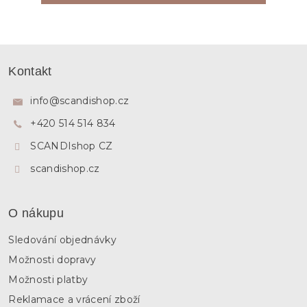
Z
á
Kontakt
p
a
info
@
scandishop.cz
t
+420 514 514 834
í
SCANDIshop CZ
scandishop.cz
O nákupu
Sledování objednávky
Možnosti dopravy
Možnosti platby
Reklamace a vrácení zboží