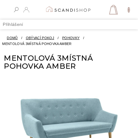
Přejít
na
NÁKUPN
obsah
KOŠÍK
Přihlášení
DOMŮ
/
OBÝVACÍ POKOJ
/
POHOVKY
/
MENTOLOVÁ 3MÍSTNÁ POHOVKA AMBER
MENTOLOVÁ 3MÍSTNÁ
POHOVKA AMBER