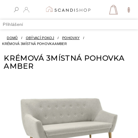
Přejít
na
NÁKUPN
obsah
KOŠÍK
Přihlášení
DOMŮ
/
OBÝVACÍ POKOJ
/
POHOVKY
/
KRÉMOVÁ 3MÍSTNÁ POHOVKA AMBER
KRÉMOVÁ 3MÍSTNÁ POHOVKA
AMBER