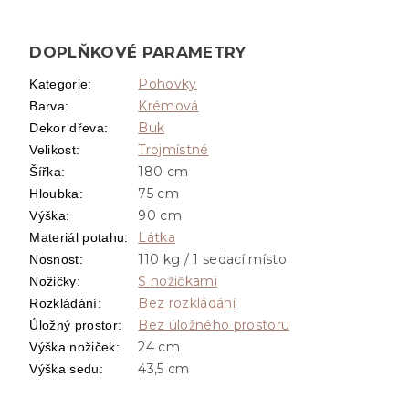
DOPLŇKOVÉ PARAMETRY
Pohovky
Kategorie
:
Krémová
Barva
:
Buk
Dekor dřeva
:
Trojmístné
Velikost
:
180 cm
Šířka
:
75 cm
Hloubka
:
90 cm
Výška
:
Látka
Materiál potahu
:
110 kg / 1 sedací místo
Nosnost
:
S nožičkami
Nožičky
:
Bez rozkládání
Rozkládání
:
Bez úložného prostoru
Úložný prostor
:
24 cm
Výška nožiček
:
43,5 cm
Výška sedu
: