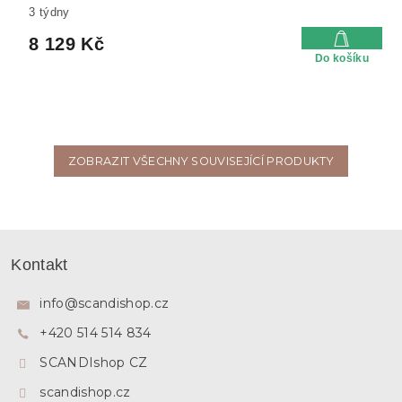
3 týdny
8 129 Kč
Do košíku
ZOBRAZIT VŠECHNY SOUVISEJÍCÍ PRODUKTY
Z
á
Kontakt
p
a
info
@
scandishop.cz
t
+420 514 514 834
í
SCANDIshop CZ
scandishop.cz