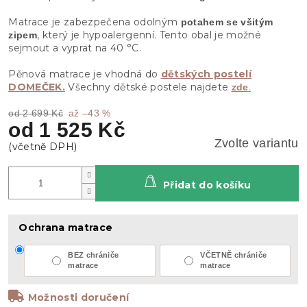
Matrace je zabezpečena odolným
potahem se všitým
, který je hypoalergenní. Tento obal je možné
zipem
sejmout a vyprat na 40 °C.
Pěnová matrace je vhodná do
dětských postelí
DOMEČEK.
Všechny dětské postele najdete
.
zde
od 2 699 Kč
až –43 %
od
1 525 Kč
Zvolte variantu
Přidat do košíku
Ochrana matrace
BEZ chrániče
VČETNĚ chrániče
matrace
matrace
Možnosti doručení