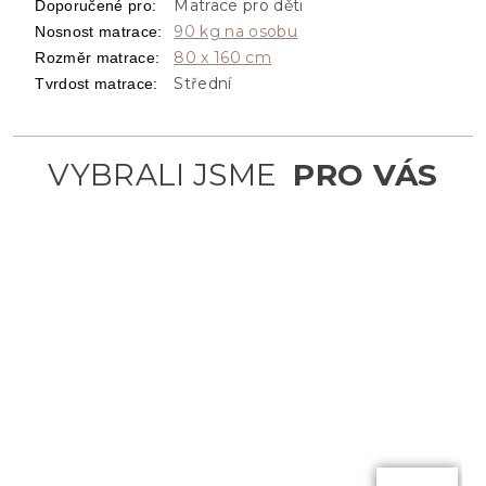
Matrace pro děti
Doporučené pro
:
90 kg na osobu
Nosnost matrace
:
80 x 160 cm
Rozměr matrace
:
Střední
Tvrdost matrace
:
od