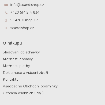
a
info
@
scandishop.cz
t
+420 514 514 834
í
SCANDIshop CZ
scandishop.cz
O nákupu
Sledování objednávky
Možnosti dopravy
Možnosti platby
Reklamace a vrácení zboží
Kontakty
Všeobecné Obchodní podmínky
Ochrana osobních údajů