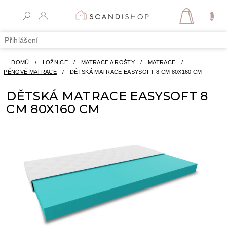
Přejít
na
NÁKUPN
obsah
KOŠÍK
Přihlášení
DOMŮ
/
LOŽNICE
/
MATRACE A ROŠTY
/
MATRACE
/
PĚNOVÉ MATRACE
/
DĚTSKÁ MATRACE EASYSOFT 8 CM 80X160 CM
DĚTSKÁ MATRACE EASYSOFT 8
CM 80X160 CM