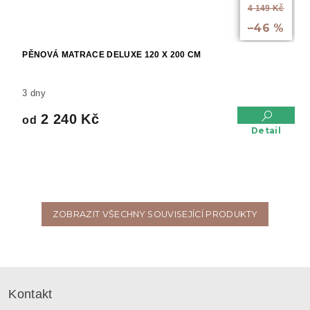
4 149 Kč
až
–46 %
PĚNOVÁ MATRACE DELUXE 120 X 200 CM
3 dny
2 240 Kč
od
Detail
ZOBRAZIT VŠECHNY SOUVISEJÍCÍ PRODUKTY
Z
á
Kontakt
p