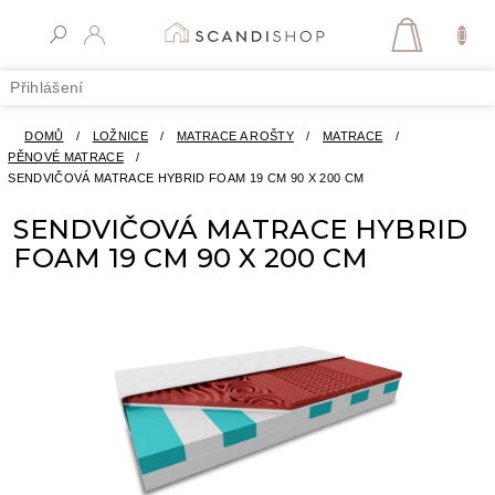
Přejít
na
NÁKUPN
obsah
KOŠÍK
Přihlášení
DOMŮ
/
LOŽNICE
/
MATRACE A ROŠTY
/
MATRACE
/
PĚNOVÉ MATRACE
/
SENDVIČOVÁ MATRACE HYBRID FOAM 19 CM 90 X 200 CM
SENDVIČOVÁ MATRACE HYBRID
FOAM 19 CM 90 X 200 CM