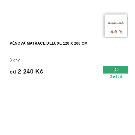
od
4 149 Kč
až
–46 %
PĚNOVÁ MATRACE DELUXE 120 X 200 CM
3 dny
2 240 Kč
od
Detail