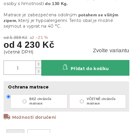
osoby s hmotností
do 130 Kg.
Matrace je zabezpečena odolným
potahem se všitým
, který je hypoalergenní. Tento obal je možné
zipem
sejmout a vyprat na 40 °C.
od 5 399 Kč
až –21 %
od
4 230 Kč
Zvolte variantu
Přidat do košíku
Ochrana matrace
BEZ chrániče
VČETNĚ chrániče
matrace
matrace
Možnosti doručení