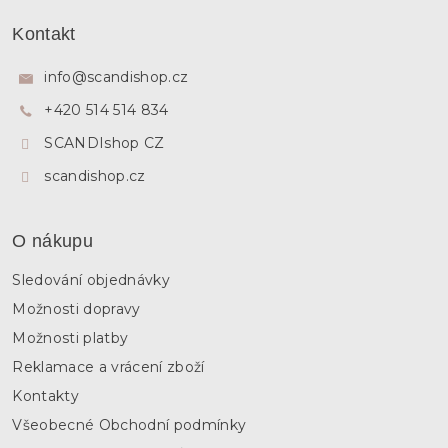
Z
á
Kontakt
p
a
info
@
scandishop.cz
t
+420 514 514 834
í
SCANDIshop CZ
scandishop.cz
O nákupu
Sledování objednávky
Možnosti dopravy
Možnosti platby
Reklamace a vrácení zboží
Kontakty
Všeobecné Obchodní podmínky