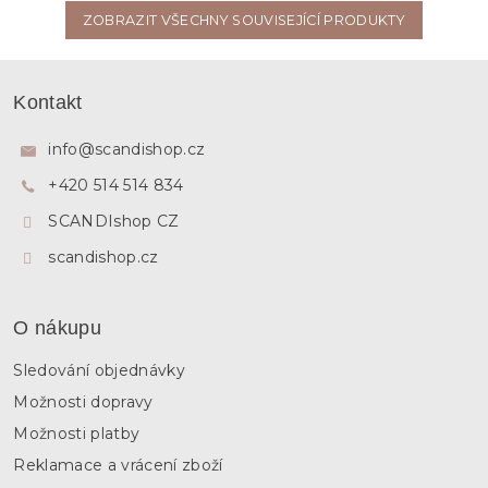
ZOBRAZIT VŠECHNY SOUVISEJÍCÍ PRODUKTY
Z
á
Kontakt
p
a
info
@
scandishop.cz
t
+420 514 514 834
í
SCANDIshop CZ
scandishop.cz
O nákupu
Sledování objednávky
Možnosti dopravy
Možnosti platby
Reklamace a vrácení zboží