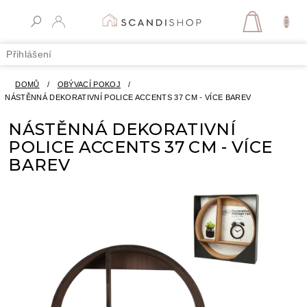
Přejít
na
NÁKUPN
obsah
KOŠÍK
Přihlášení
DOMŮ
/
OBÝVACÍ POKOJ
/
NÁSTĚNNÁ DEKORATIVNÍ POLICE ACCENTS 37 CM - VÍCE BAREV
NÁSTĚNNÁ DEKORATIVNÍ
POLICE ACCENTS 37 CM - VÍCE
BAREV