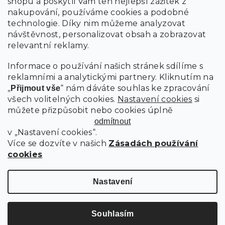
shopu a poskytli Vám ten nejlepší zážitek z
nakupování, používáme cookies a podobné
technologie. Díky nim můžeme analyzovat
návštěvnost, personalizovat obsah a zobrazovat
relevantní reklamy.
Informace o používání našich stránek sdílíme s
reklamními a analytickými partnery. Kliknutím na
„
“ nám dáváte souhlas ke zpracování
Přijmout vše
všech volitelných cookies.
Nastavení cookies
si
můžete přizpůsobit nebo cookies úplně
odmítnout
v „Nastavení cookies“.
Více se dozvíte v našich
Zásadách používání
cookies
Nastavení
Souhlasím