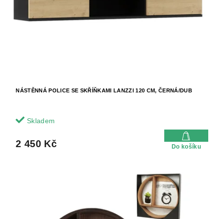
t
o
ů
d
u
k
t
ů
NÁSTĚNNÁ POLICE SE SKŘÍŇKAMI LANZZI 120 CM, ČERNÁ/DUB
Skladem
2 450 Kč
Do košíku