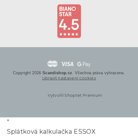
Copyright 2026
Scandishop.cz
. Všechna práva vyhrazena.
Upravit nastavení cookies
Vytvořil Shoptet Premium
×
Splátková kalkulačka ESSOX