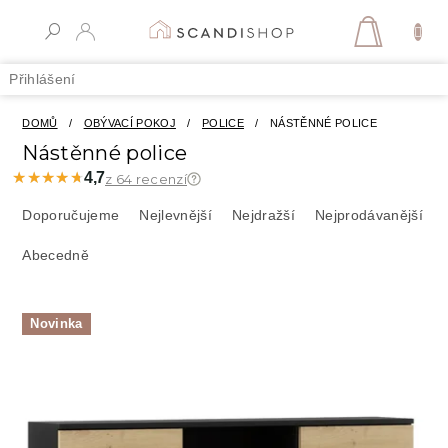
Přejít
na
NÁKUPN
obsah
KOŠÍK
Přihlášení
DOMŮ
/
OBÝVACÍ POKOJ
/
POLICE
/
NÁSTĚNNÉ POLICE
Nástěnné police
★★★★★
★★★★★
4,7
z 64 recenzí
Ř
a
Doporučujeme
Nejlevnější
Nejdražší
Nejprodávanější
z
Abecedně
e
n
í
V
p
Novinka
ý
r
p
o
i
d
s
u
p
k
r