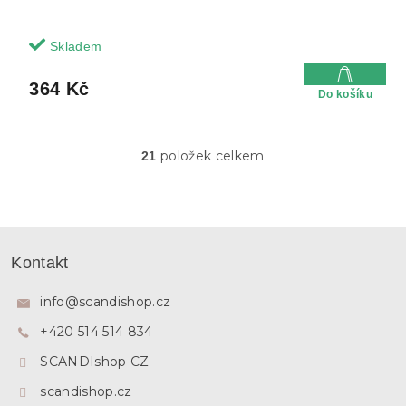
Skladem
364 Kč
Do košíku
položek celkem
21
O
v
l
á
d
Z
a
á
c
Kontakt
p
í
p
a
info
@
scandishop.cz
r
t
v
+420 514 514 834
í
k
y
SCANDIshop CZ
v
ý
scandishop.cz