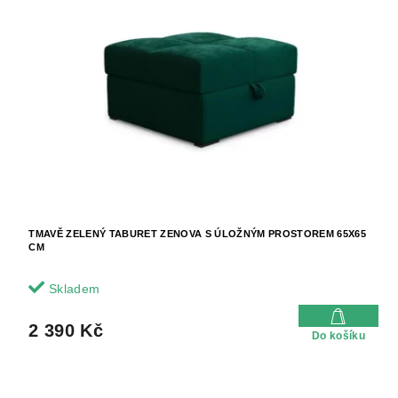
o
i
d
s
u
p
k
r
t
o
ů
d
u
k
t
ů
TMAVĚ ZELENÝ TABURET ZENOVA S ÚLOŽNÝM PROSTOREM 65X65
CM
Skladem
2 390 Kč
Do košíku