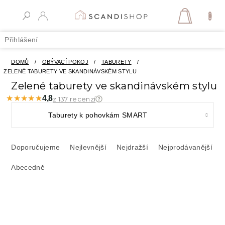
Přejít
na
NÁKUPN
obsah
KOŠÍK
Přihlášení
DOMŮ
/
OBÝVACÍ POKOJ
/
TABURETY
/
ZELENÉ TABURETY VE SKANDINÁVSKÉM STYLU
Zelené taburety ve skandinávském stylu
★★★★★
★★★★★
4,8
z 137 recenzí
Taburety k pohovkám SMART
Ř
a
Doporučujeme
Nejlevnější
Nejdražší
Nejprodávanější
z
Abecedně
e
n
í
V
p
ý
r
p