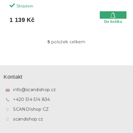
Skladem
1 139 Kč
Do košíku
položek celkem
5
O
v
l
á
d
Z
a
á
c
Kontakt
p
í
p
a
info
@
scandishop.cz
r
t
v
+420 514 514 834
í
k
y
SCANDIshop CZ
v
ý
scandishop.cz
p
i