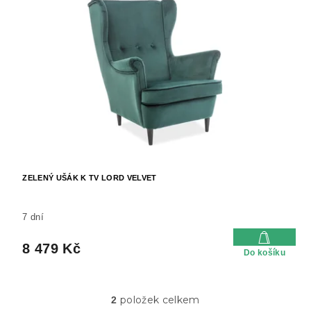
ZELENÝ UŠÁK K TV LORD VELVET
7 dní
8 479 Kč
Do košíku
položek celkem
2
O