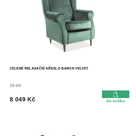
u
p
k
r
t
o
ů
d
u
k
t
ů
ZELENÉ RELAXAČNÍ KŘESLO BARON VELVET
10 dní
8 049 Kč
Do košíku