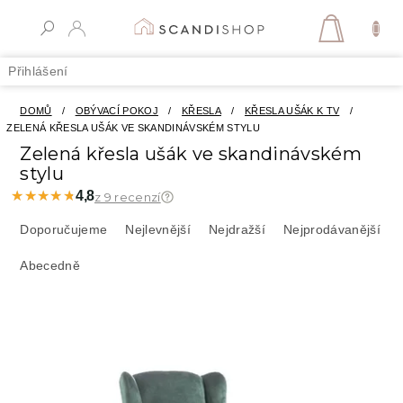
Přejít
na
NÁKUPN
obsah
KOŠÍK
Přihlášení
DOMŮ
/
OBÝVACÍ POKOJ
/
KŘESLA
/
KŘESLA UŠÁK K TV
/
ZELENÁ KŘESLA UŠÁK VE SKANDINÁVSKÉM STYLU
Zelená křesla ušák ve skandinávském
stylu
★★★★★
★★★★★
4,8
z 9 recenzí
Ř
a
Doporučujeme
Nejlevnější
Nejdražší
Nejprodávanější
z
Abecedně
e
n
í
V
p
ý
r
p
o
i
d
s