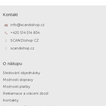
v
l
Z
á
á
Kontakt
d
p
a
a
c
info
@
scandishop.cz
í
t
p
+420 514 514 834
í
r
SCANDIshop CZ
v
k
scandishop.cz
y
v
ý
p
O nákupu
i
s
Sledování objednávky
u
Možnosti dopravy
Možnosti platby
Reklamace a vrácení zboží
Kontakty