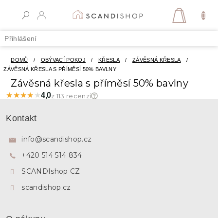
Přejít
na
NÁKUPN
obsah
KOŠÍK
Přihlášení
DOMŮ
/
OBÝVACÍ POKOJ
/
KŘESLA
/
ZÁVĚSNÁ KŘESLA
/
ZÁVĚSNÁ KŘESLA S PŘÍMĚSÍ 50% BAVLNY
Závěsná křesla s příměsí 50% bavlny
★★★★★
★★★★★
4,0
z 113 recenzí
Z
á
Kontakt
p
a
info
@
scandishop.cz
t
+420 514 514 834
í
SCANDIshop CZ
scandishop.cz