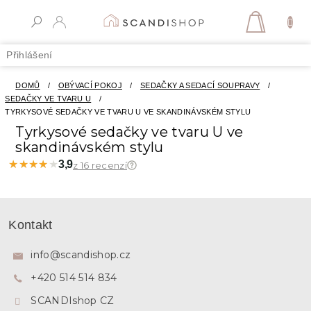
Přejít
na
NÁKUPN
obsah
KOŠÍK
Přihlášení
DOMŮ
/
OBÝVACÍ POKOJ
/
SEDAČKY A SEDACÍ SOUPRAVY
/
SEDAČKY VE TVARU U
/
TYRKYSOVÉ SEDAČKY VE TVARU U VE SKANDINÁVSKÉM STYLU
Tyrkysové sedačky ve tvaru U ve
skandinávském stylu
★★★★★
★★★★★
3,9
z 16 recenzí
Z
á
Kontakt
p
a
info
@
scandishop.cz
t
+420 514 514 834
í
SCANDIshop CZ