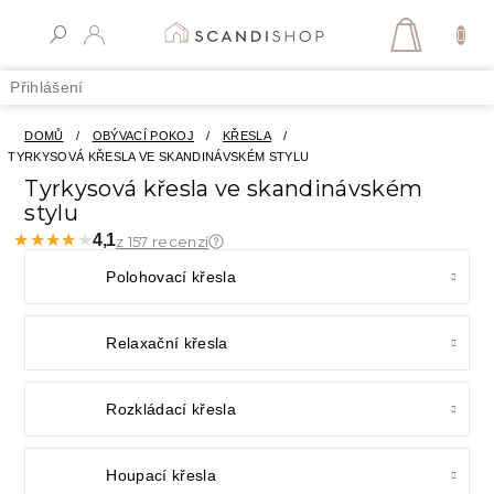
Přejít
na
NÁKUPN
obsah
KOŠÍK
Přihlášení
DOMŮ
/
OBÝVACÍ POKOJ
/
KŘESLA
/
TYRKYSOVÁ KŘESLA VE SKANDINÁVSKÉM STYLU
Tyrkysová křesla ve skandinávském
stylu
★★★★★
★★★★★
4,1
z 157 recenzí
Polohovací křesla
Relaxační křesla
Rozkládací křesla
Houpací křesla