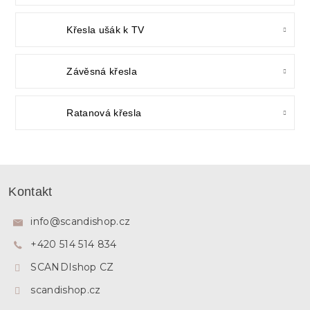
Křesla ušák k TV
Závěsná křesla
Ratanová křesla
Z
á
Kontakt
p
a
info
@
scandishop.cz
t
+420 514 514 834
í
SCANDIshop CZ
scandishop.cz