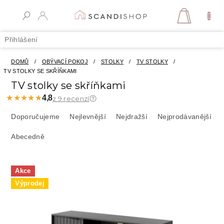
Přejít
na
NÁKUPN
obsah
KOŠÍK
Přihlášení
DOMŮ
/
OBÝVACÍ POKOJ
/
STOLKY
/
TV STOLKY
/
TV STOLKY SE SKŘÍŇKAMI
TV stolky se skříňkami
★★★★★
★★★★★
4,8
z 9 recenzí
Ř
a
Doporučujeme
Nejlevnější
Nejdražší
Nejprodávanější
z
Abecedně
e
n
í
V
p
Akce
ý
r
Výprodej
p
o
i
d
s
u
p