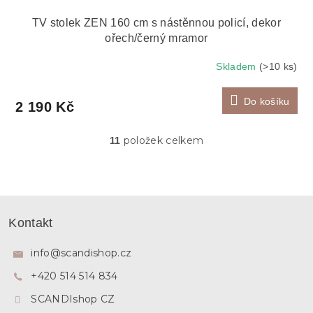
TV stolek ZEN 160 cm s nástěnnou policí, dekor
ořech/černý mramor
Skladem
(>10 ks)
Do košíku
2 190 Kč
položek celkem
11
O
v
l
á
d
Z
a
á
c
Kontakt
p
í
p
a
info
@
scandishop.cz
r
t
v
+420 514 514 834
í
k
y
SCANDIshop CZ
v