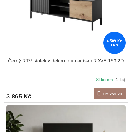
k
r
t
o
ů
d
u
k
t
4 509 Kč
ů
–14 %
Černý RTV stolek v dekoru dub artisan RAVE 153 2D
Skladem
(1 ks)
Do košíku
3 865 Kč